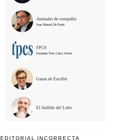
Animales de compañía
Juan Manuel De Prada
FPCS
Fernando Pino Calvo Sotelo
Ganas de Escribir
El Aullido del Lobo
EDITORIAL INCORRECTA