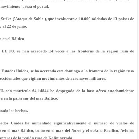
 movimiento", reza el portal.
 Strike ('Ataque de Sable'), que involucran a 10.000 soldados de 13 países de
 al 22 de junio.
 en el Báltico
e EE.UU. se han acercado 14 veces a las fronteras de la región rusa de
 Estados Unidos, se ha acercado este domingo a la frontera de la región rusa
 occidentales que vigilan movimientos de aeronaves militares.
UU. con matrícula 64-14844 ha despegado de la base aérea estadounidense
 en la parte sur del mar Báltico.
tado los hechos.
tados Unidos ha aumentado significativamente el número de vuelos de
o en el mar Báltico, como en el mar del Norte y el océano Pacífico. Aviones
onteras de la región rusa de Kaliningrado.