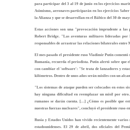
para participar del 3 al 19 de junio en los ejercicios mar
Asimismo, aeronaves participarán en los ejercicios Saber 
la Alianza y que se desarrollan en el Báltico del 30 de mayo
Estas acciones son una "provocación imprudente a las p
Robert Bridge. "Las aventuras militares lideradas por 
responsables de arrastrar las relaciones bilaterales entre
El mes pasado el presidente ruso Vladímir Putin comentó s
Rumania, recuerda el periodista. Putin alertó sobre que
con cambiar el 'software': "Se trata de lanzadores y esta
kilómetros. Dentro de unos años serán misiles con un alca
"Los sistemas de ataque pueden ser colocados en estos s
hay ninguna dificultad en reemplazar un misil por otro.
rumanos se darán cuenta. […] ¿Cómo es posible que est
nuestras fuerzas nucleares", concluyó el presidente ruso en 
Rusia y Estados Unidos han vivido recientemente varios 
estadounidenses. El 29 de abril, dos oficiales del Pe