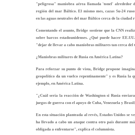
"peligrosa" maniobra aérea llamada 'tonel' alrededor d
región del mar Báltico. El mismo mes, cazas Su-24 ruso
en las aguas neutrales del mar Báltico cerca de la ciudad 
Comentando el asunto, Bridge sostiene que la CNN realiz
sobre barcos estadounidenses. ¿Qué puede hacer EE.UU.?
"dejar de llevar a cabo maniobras militares tan cerca del t
¿Maniobras militares de Rusia en América Latina?
Para reforzar su punto de vista, Bridge propone imagina
geopolítico da un vuelco repentinamente" y es Rusia la qu
ejemplo, en América Latina.
"¿Cuál sería la reacción de Washington si Rusia enviar
juegos de guerra con el apoyo de Cuba, Venezuela y Brasil,
En esta situación planteada al revés, Estados Unidos se 
ha llevado a cabo un ataque contra otro país durante más
obligada a enfrentarse", explica el columnista.