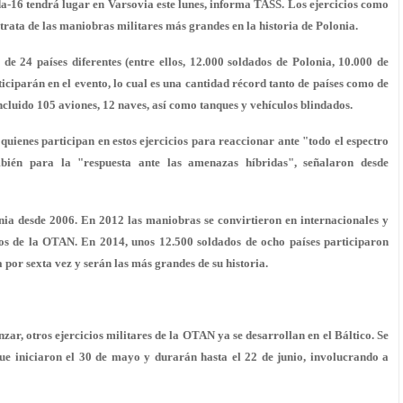
da-16 tendrá lugar en Varsovia este lunes, informa TASS. Los ejercicios como
 trata de las maniobras militares más grandes en la historia de Polonia.
 de 24 países diferentes (entre ellos, 12.000 soldados de Polonia, 10.000 de
iciparán en el evento, lo cual es una cantidad récord tanto de países como de
incluido 105 aviones, 12 naves, así como tanques y vehículos blindados.
ienes participan en estos ejercicios para reaccionar ante "todo el espectro
mbién para la "respuesta ante las amenazas híbridas", señalaron desde
nia desde 2006. En 2012 las maniobras se convirtieron en internacionales y
ios de la OTAN. En 2014, unos 12.500 soldados de ocho países participaron
 por sexta vez y serán las más grandes de su historia.
ar, otros ejercicios militares de la OTAN ya se desarrollan en el Báltico. Se
 que iniciaron el 30 de mayo y durarán hasta el 22 de junio, involucrando a