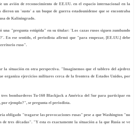
e un avión de reconocimiento de EE.UU. en el espacio internacional en la
s dieron un 'susto' a un buque de guerra estadounidense que se encontraba
rusa de Kaliningrado.
ó una "pregunta estúpida" en su titular: 'Los cazas rusos siguen zumbando
'. En ese sentido, el periodista afirmó que "para empezar, [EE.UU.] debe
erritorio ruso".
r la situación en otra perspectiva. "Imaginemos que el tablero del ajedrez
e organiza ejercicios militares cerca de la frontera de Estados Unidos, por
a tres bombarderos Tu-160 Blackjack a América del Sur para participar en
 por ejemplo?", se pregunta el periodista.
vería obligado "tragarse las provocaciones rusas" pese a que Washington "no
 de tres décadas". "Y esta es exactamente la situación a la que Rusia se ve