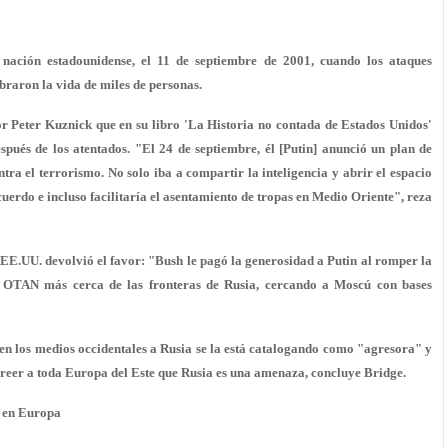
nación estadounidense, el 11 de septiembre de 2001, cuando los ataques
braron la vida de miles de personas.
dor Peter Kuznick que en su libro 'La Historia no contada de Estados Unidos'
pués de los atentados. "El 24 de septiembre, él [Putin] anunció un plan de
ra el terrorismo. No solo iba a compartir la inteligencia y abrir el espacio
uerdo e incluso facilitaría el asentamiento de tropas en Medio Oriente", reza
EE.UU. devolvió el favor: "Bush le pagó la generosidad a Putin al romper la
 OTAN más cerca de las fronteras de Rusia, cercando a Moscú con bases
en los medios occidentales a Rusia se la está catalogando como "agresora" y
creer a toda Europa del Este que Rusia es una amenaza, concluye Bridge.
a en Europa