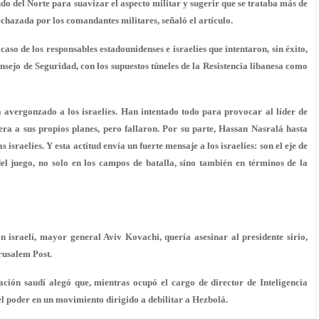
 del Norte para suavizar el aspecto militar y sugerir que se trataba más de
echazada por los comandantes militares, señaló el artículo.
so de los responsables estadounidenses e israelíes que intentaron, sin éxito,
nsejo de Seguridad, con los supuestos túneles de la Resistencia libanesa como
 avergonzado a los israelíes. Han intentado todo para provocar al líder de
ra a sus propios planes, pero fallaron. Por su parte, Hassan Nasralá hasta
sraelíes. Y esta actitud envía un fuerte mensaje a los israelíes: son el eje de
el juego, no solo en los campos de batalla, sino también en términos de la
 israelí, mayor general Aviv Kovachi, quería asesinar al presidente sirio,
rusalem Post.
ación saudí alegó que, mientras ocupó el cargo de director de Inteligencia
l poder en un movimiento dirigido a debilitar a Hezbolá.