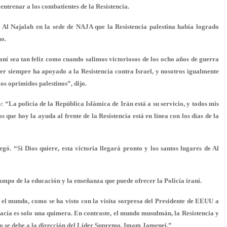
 entrenar a los combatientes de la Resistencia.
n Al Najalah en la sede de NAJA que la Resistencia palestina había logrado
no.
raní sea tan feliz como cuando salimos victoriosos de los ocho años de guerra
r siempre ha apoyado a la Resistencia contra Israel, y nosotros igualmente
os oprimidos palestinos”, dijo.
: “La policía de la República Islámica de Irán está a su servicio, y todos mis
que hoy la ayuda al frente de la Resistencia está en línea con los días de la
egó. “Si Dios quiere, esta victoria llegará pronto y los santos lugares de Al
ampo de la educación y la enseñanza que puede ofrecer la Policía iraní.
el mundo, como se ha visto con la visita sorpresa del Presidente de EEUU a
acía es solo una quimera. En contraste, el mundo musulmán, la Resistencia y
to se debe a la dirección del Líder Supremo, Imam Jamenei.”