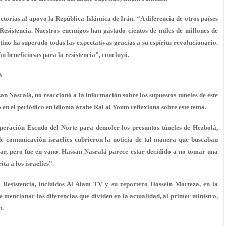
ictorias al apoyo la República Islámica de Irán. “A diferencia de otros países
a Resistencia. Nuestros enemigos han gastado cientos de miles de millones de
ino ha superado todas las expectativas gracias a su espíritu revolucionario.
n beneficiosas para la resistencia”, concluyó.
á
n Nasralá, no reaccionó a la información sobre los supuestos túneles de este
 en el periódico en idioma árabe Rai al Youm reflexiona sobre este tema.
peración Escudo del Norte para demoler los presuntos túneles de Hezbolá,
de comunicación israelíes cubrieron la noticia de tal manera que buscaban
ar, pero fue en vano. Hassan Nasralá parece estar decidido a no tomar una
ita a los israelíes”.
a Resistencia, incluidos Al Alam TV y su reportero Hossein Morteza, en la
e mencionar las diferencias que dividen en la actualidad, al primer ministro,
í.