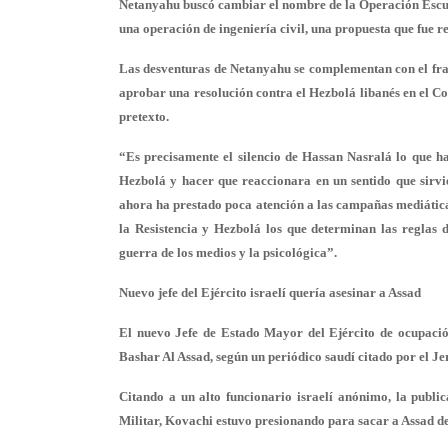
Netanyahu buscó cambiar el nombre de la Operación Escudo
una operación de ingeniería civil, una propuesta que fue r
Las desventuras de Netanyahu se complementan con el fraca
aprobar una resolución contra el Hezbolá libanés en el Co
pretexto.
“Es precisamente el silencio de Hassan Nasralá lo que ha
Hezbolá y hacer que reaccionara en un sentido que sirvie
ahora ha prestado poca atención a las campañas mediáticas i
la Resistencia y Hezbolá los que determinan las reglas d
guerra de los medios y la psicológica”.
Nuevo jefe del Ejército israelí quería asesinar a Assad
El nuevo Jefe de Estado Mayor del Ejército de ocupación
Bashar Al Assad, según un periódico saudí citado por el Je
Citando a un alto funcionario israelí anónimo, la public
Militar, Kovachi estuvo presionando para sacar a Assad de