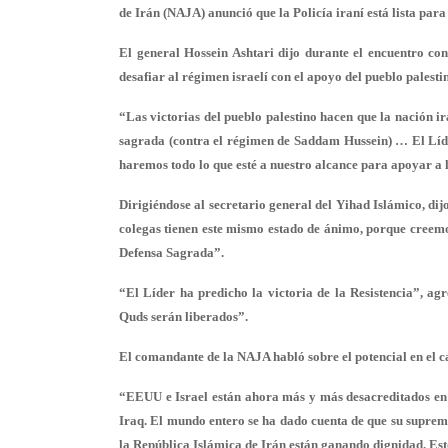
de Irán (NAJA) anunció que la Policía iraní está lista para
El general Hossein Ashtari dijo durante el encuentro co
desafiar al régimen israelí con el apoyo del pueblo palesti
“Las victorias del pueblo palestino hacen que la nación i
sagrada (contra el régimen de Saddam Hussein) … El Líde
haremos todo lo que esté a nuestro alcance para apoyar a l
Dirigiéndose al secretario general del Yihad Islámico, dijo
colegas tienen este mismo estado de ánimo, porque creemos 
Defensa Sagrada”.
“El Líder ha predicho la victoria de la Resistencia”, agr
Quds serán liberados”.
El comandante de la NAJA habló sobre el potencial en el c
“EEUU e Israel están ahora más y más desacreditados en 
Iraq. El mundo entero se ha dado cuenta de que su suprem
la República Islámica de Irán están ganando dignidad. Es