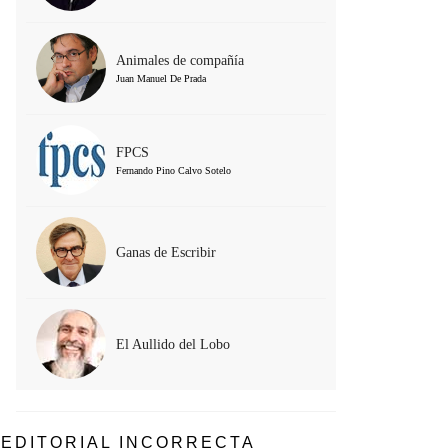
Animales de compañía
Juan Manuel De Prada
FPCS
Fernando Pino Calvo Sotelo
Ganas de Escribir
El Aullido del Lobo
EDITORIAL INCORRECTA