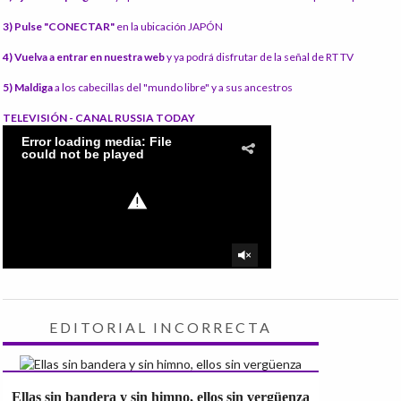
3) Pulse "CONECTAR"
en la ubicación JAPÓN
4) Vuelva a entrar en nuestra web
y ya podrá disfrutar de la señal de RT TV
5) Maldiga
a los cabecillas del "mundo libre" y a sus ancestros
TELEVISIÓN - CANAL RUSSIA TODAY
EDITORIAL INCORRECTA
Ellas sin bandera y sin himno, ellos sin vergüenza