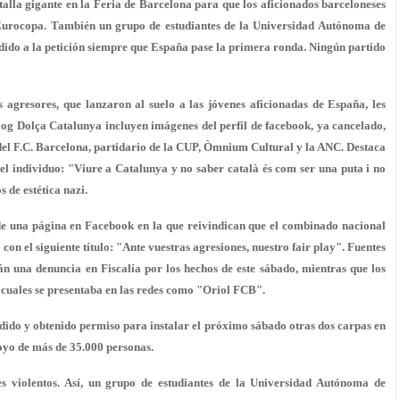
alla gigante en la Feria de Barcelona para que los aficionados barceloneses
 Eurocopa. También un grupo de estudiantes de la Universidad Autónoma de
edido a la petición siempre que España pase la primera ronda.
Ningún partido
s agresores, que lanzaron al suelo a las jóvenes aficionadas de España, les
blog Dolça Catalunya incluyen imágenes del perfil de facebook, ya cancelado,
 del F.C. Barcelona, partidario de la CUP, Òmnium Cultural y la ANC. Destaca
l individuo: "Viure a Catalunya y no saber català és com ser una puta i no
 de estética nazi.
 de una página en Facebook en la que reivindican que el combinado nacional
n el siguiente título: "Ante vuestras agresiones, nuestro fair play". Fuentes
án una denuncia en Fiscalía
por los hechos de este sábado, mientras que los
s cuales se presentaba en las redes como "Oriol FCB".
edido y obtenido permiso para instalar el próximo sábado
otras dos carpas en
oyo de más de 35.000 personas.
es violentos. Así, un grupo de estudiantes de la Universidad Autónoma de