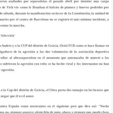
eron asaltados por separatistas el pasado abril por instalar una carpa
o de Vich vio como le llenaban el balcón de pintura y huevos podridos por
do sábado, durante la manifestación en favor de la Constitución, la unidad de
rios por el centro de Barcelona no se registró el más mínimo incidente, a
ventar la marcha.
 Selección'
San Andrés y a la CUP del distrito de Gràcia. Oriol FCB como se hace llamar en
igadores de la agresión a las dos voluntarias de la asociación deportiva
grafiar al ultraseparatista en el momento que amenazaba de muerte a las
tas sufrieran la agresión con robo se ha hecho viral y los internautas no han
 agresión.
 la Cup del distrito de Gràcia, el Ultra porta dos tatuajes en los brazos que
 negar que él es el autor.
ontra España como mostramos en el siguiente post que dice así:
"Noche
como no, siempre aparece algún hijo de puta, ahora y siempre que quede claro