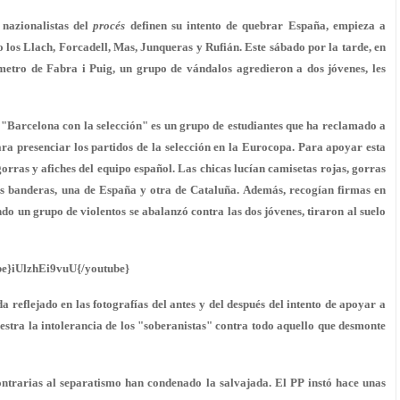
 nazionalistas del
procés
definen
su intento de quebrar España
, empieza a
 los Llach, Forcadell, Mas, Junqueras y Rufián. Este sábado por la tarde, en
metro de Fabra i Puig, un grupo de vándalos agredieron a dos jóvenes, les
s. "Barcelona con la selección" es un grupo de estudiantes que ha reclamado a
ra presenciar los partidos de la selección en la Eurocopa. Para apoyar esta
gorras y afiches del equipo español. Las chicas lucían camisetas rojas, gorras
os banderas, una de España y otra de Cataluña. Además, recogían firmas en
do un grupo de violentos se abalanzó contra las dos jóvenes,
tiraron al suelo
be}iUlzhEi9vuU{/youtube}
da reflejado en
las fotografías del antes y del después
del intento de apoyar a
estra la intolerancia de los "soberanistas" contra todo aquello que desmonte
ntrarias al separatismo han condenado la salvajada. El PP instó hace unas