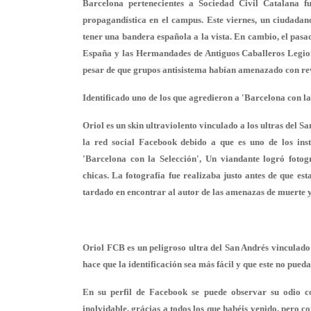
Barcelona pertenecientes a Sociedad Civil Catalana fu
propagandística en el campus. Este viernes, un ciudadan
tener una bandera española a la vista. En cambio, el pasa
España y las Hermandades de Antiguos Caballeros Legiona
pesar de que grupos antisistema habían amenazado con re
Identificado uno de los que agredieron a 'Barcelona con la
Oriol es un skin ultraviolento vinculado a los ultras del 
la red social Facebook debido a que es uno de los inst
'Barcelona con la Selección', Un viandante logró foto
chicas. La fotografía fue realizaba justo antes de que es
tardado en encontrar al autor de las amenazas de muerte y
Oriol FCB es un peligroso ultra del San Andrés vinculado a
hace que la identificación sea más fácil y que este no pueda
En su perfil de Facebook se puede observar su odio c
inolvidable, grácias a todos los que habéis venido, pero 