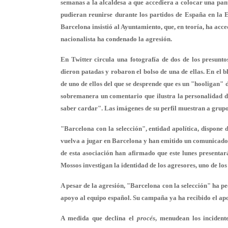
semanas a la alcaldesa a que accediera a colocar una pant
pudieran reunirse durante los partidos de España en la
Barcelona insistió al Ayuntamiento, que, en teoría, ha acc
nacionalista ha condenado la agresión
.
En Twitter circula una fotografía de dos de los presunto
dieron patadas y robaron el bolso de una de ellas. En el 
de uno de ellos del que se desprende que es un "hooligan"
sobremanera un comentario que ilustra la personalidad de
saber cardar". Las imágenes de su perfil muestran a grupos
"Barcelona con la selección", entidad apolítica, dispone
vuelva a jugar en Barcelona y han emitido un comunicado co
de esta asociación han afirmado que este lunes
presentar
Mossos investigan la identidad de los agresores, uno de lo
A pesar de la agresión, "Barcelona con la selección" ha p
apoyo al equipo español
. Su campaña ya ha recibido el ap
A medida que declina el
procés
, menudean los incident