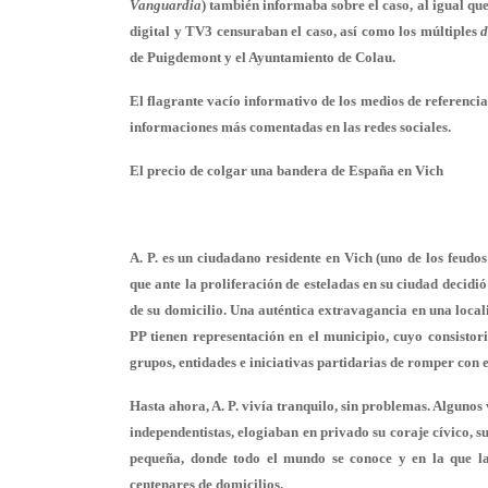
Vanguardia
) también informaba sobre el caso, al igual que
digital y TV3 censuraban el caso, así como los múltiples
d
de Puigdemont y el Ayuntamiento de Colau.
El
flagrante vacío informativo
de los medios de referencia
informaciones más comentadas en las redes sociales.
El precio de colgar una bandera de España en Vich
A. P. es un ciudadano residente en Vich (uno de los feudos
que ante la proliferación de esteladas en su ciudad decidi
de su domicilio
. Una auténtica extravagancia en una loca
PP tienen representación en el municipio, cuyo consisto
grupos, entidades e iniciativas partidarias de romper con e
Hasta ahora, A. P. vivía tranquilo, sin problemas. Algunos
independentistas, elogiaban en privado su coraje cívico, s
pequeña, donde todo el mundo se conoce y en la que la 
centenares de domicilios.