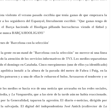
tista violento el verano pasado escribía que tenía ganas de que empezara la
a los seguidores del Espanyol, literalmente escribió:
"Que ganas tengo de
 el Barça haciendo el Hooligan pillando borracheras viendo el fútbol y
ás que nunca BARÇA HOOLIGANS"
nes de 'Barcelona con la selección'
la gente en un stand de "Barcelona con la selección" no merece ni una línea
o la atención de los servicios informativos de TV3.
Los medios separatistas
o el domingo en Cataluña. Cinco energúmenos (uno de ellos ya identificado)
apolítica instaló a la altura de la parada del metro de Fabra i Puig, en la
es patearon y a una de ellas le robaron el bolso. Arrasaron el tenderete y se
los medios se hacía eco de una noticia que arrasaba en las redes sociales,
iodía, y
La Vanguardia
, que a las siete de la tarde aún no había reaccionado.
por la Generalidad, taparon la agresión. El diario e-noticias, dirigido por
la salvajada. El digital del independentista José Antich (exdirector de
La