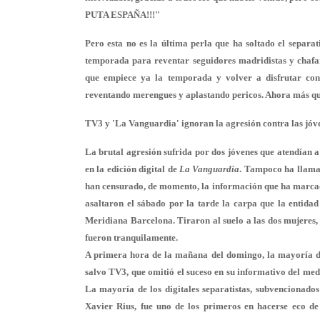
PUTA ESPAÑA!!!"
Pero esta no es la última perla que ha soltado el separa
temporada para reventar seguidores madridistas y chafar 
que empiece ya la temporada y volver a disfrutar con
reventando merengues y aplastando pericos. Ahora m
TV3 y 'La Vanguardia' ignoran la agresión contra las jóve
La
brutal agresión sufrida por dos jóvenes
que atendían a 
en la edición digital de
La Vanguardia
. Tampoco ha llamad
han censurado
, de momento, la información que ha marcad
asaltaron el sábado por la tarde la carpa que la entidad 
Meridiana Barcelona. Tiraron al suelo a las dos mujeres, l
fueron tranquilamente.
A primera hora de la mañana del domingo, la mayoría de 
salvo TV3, que omitió el suceso en su informativo del med
La mayoría de los digitales separatistas, subvencionados 
Xavier Rius, fue uno de los primeros en hacerse eco de 