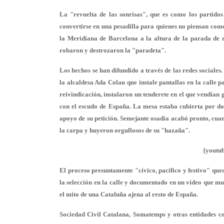
La "revuelta de las sonrisas", que es como los partidos
convertirse en una pesadilla para quienes no piensan como
la Meridiana de Barcelona a la altura de la parada de 
robaron y destrozaron la "paradeta".
Los hechos se han difundido a través de las redes sociale
la alcaldesa Ada Colau que
instale pantallas en la calle
pa
reivindicación, instalaron un tenderete en el que vendían 
con el escudo de España. La mesa estaba cubierta por d
apoyo de su petición. Semejante osadía acabó pronto, cuan
la carpa y huyeron orgullosos de su "hazaña"
.
{youtu
El proceso presuntamente "cívico, pacífico y festivo" que
la selección en la calle y documentado en un vídeo que mu
el mito de una Cataluña ajena al resto de España.
Sociedad Civil Catalana, Somatemps y otras entidades co