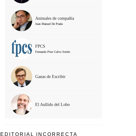
Animales de compañía
Juan Manuel De Prada
FPCS
Fernando Pino Calvo Sotelo
Ganas de Escribir
El Aullido del Lobo
EDITORIAL INCORRECTA