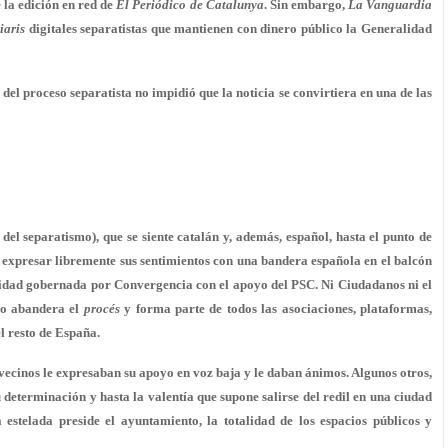
 la edición en red de
El Periódico de Catalunya
. Sin embargo,
La Vanguardia
iaris
digitales separatistas que mantienen con dinero público la Generalidad
 del proceso separatista no impidió que la noticia se convirtiera en una de las
 del separatismo), que
se siente catalán y, además, español
, hasta el punto de
ó expresar libremente sus sentimientos con
una bandera española en el balcón
lidad gobernada por Convergencia con el apoyo del PSC. Ni Ciudadanos ni el
rio abandera el
procés
y forma parte de todos las asociaciones, plataformas,
l resto de España.
 vecinos le
expresaban su apoyo en voz baja y le daban ánimos
. Algunos otros,
u determinación y hasta la valentía que supone salirse del redil en una ciudad
estelada preside el ayuntamiento, la totalidad de los espacios públicos y