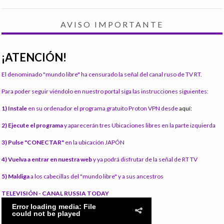
AVISO IMPORTANTE
¡ATENCIÓN!
El denominado "mundo libre" ha censurado la señal del canal ruso de TV RT.
Para poder seguir viéndolo en nuestro portal siga las instrucciones siguientes:
1) Instale
en su ordenador el programa gratuito Proton VPN desde
aquí:
2) Ejecute el programa
y aparecerán tres Ubicaciones libres en la parte izquierda
3) Pulse "CONECTAR"
en la ubicación JAPÓN
4) Vuelva a entrar en nuestra web
y ya podrá disfrutar de la señal de RT TV
5) Maldiga
a los cabecillas del "mundo libre" y a sus ancestros
TELEVISIÓN - CANAL RUSSIA TODAY