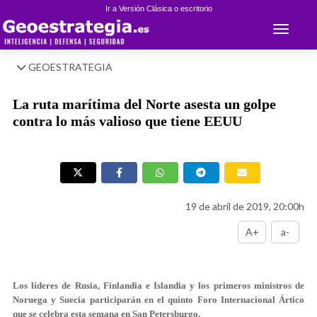
Ir a Versión Clásica o escritorio
Toggle 
GEOESTRATEGIA
La ruta marítima del Norte asesta un golpe
contra lo más valioso que tiene EEUU
19 de abril de 2019, 20:00h
A+
a-
Los líderes de Rusia, Finlandia e Islandia y los primeros ministros de
Noruega y Suecia participarán en el quinto Foro Internacional Ártico
que se celebra esta semana en San Petersburgo.