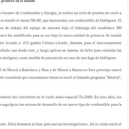
el primero en el mundo
tuto Gromov de Combustible y Energía, se realizó un ciclo de pruebas de vuelo a
 se instaló el motor NK-88, que funcionaba con combustible de hidrógeno. El
ños de trabajo del equipo de motores bajo el liderazgo del académico ND
nave fue modificado para su uso bajo la nueva unidad de potencia. Se instaló
no licuado a -253 grados Celsius a bordo. Además, para el funcionamiento
llarlo casi desde cero, y luego aplicar un sistema de helio para controlar las
de nitrógeno, como medida de precaución en caso de una fuga de hidrógeno.
ló de Moscú a Bratislava y Niza y de Moscú a Hannover. Este prototipo marcó
ible considerar que exactamente entonces nació el llamado programa "Kholod",
omento fue convertirse en el vuelo aéreo-espacial Tu-2000. En esos años, los
saga épica tan exitosa de desarrollo de un nuevo tipo de combustible para la
vano. Ellos formaron la base para nuevas investigaciones. Así es como nació el