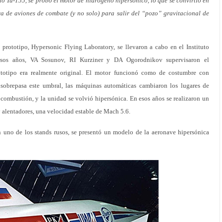
lo Tu-155, se probó el motor de hidrógeno hipersónico, lo que se convirtió en
a de aviones de combate (y no solo) para salir del “pozo” gravitacional de
 prototipo, Hypersonic Flying Laboratory, se llevaron a cabo en el Instituto
esos años, VA Sosunov, RI Kurziner y DA Ogorodnikov supervisaron el
ototipo era realmente original. El motor funcionó como de costumbre con
obrepasa este umbral, las máquinas automáticas cambiaron los lugares de
combustión, y la unidad se volvió hipersónica. En esos años se realizaron un
y alentadores, una velocidad estable de Mach 5.6.
 uno de los stands rusos, se presentó un modelo de la aeronave hipersónica