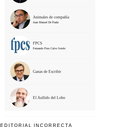
Animales de compañía
Juan Manuel De Prada
FPCS
Fernando Pino Calvo Sotelo
Ganas de Escribir
El Aullido del Lobo
EDITORIAL INCORRECTA