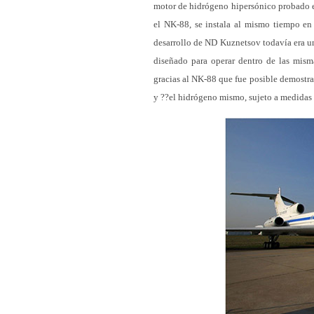
motor de hidrógeno hipersónico probado e
el NK-88, se instala al mismo tiempo en
desarrollo de ND Kuznetsov todavía era un
diseñado para operar dentro de las misma
gracias al NK-88 que fue posible demostra
y ??el hidrógeno mismo, sujeto a medidas b