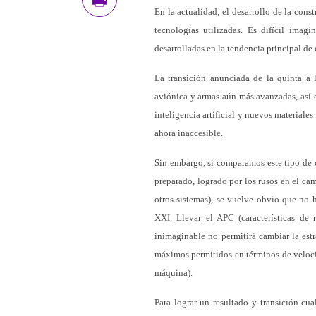
En la actualidad, el desarrollo de la cons
tecnologías utilizadas. Es difícil ima
desarrolladas en la tendencia principal de
La transición anunciada de la quinta a 
aviónica y armas aún más avanzadas, así c
inteligencia artificial y nuevos materiale
ahora inaccesible.
Sin embargo, si comparamos este tipo de 
preparado, logrado por los rusos en el ca
otros sistemas), se vuelve obvio que no
XXI. Llevar el APC (características de 
inimaginable no permitirá cambiar la est
máximos permitidos en términos de velocid
máquina).
Para lograr un resultado y transición cua