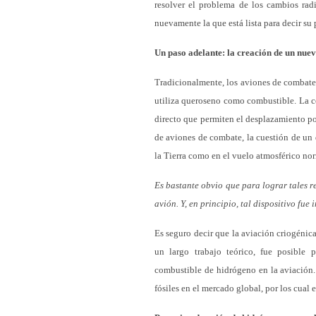
resolver el problema de los cambios rad
nuevamente la que está lista para decir su
Un paso adelante: la creación de un nue
Tradicionalmente, los aviones de combate 
utiliza queroseno como combustible. La co
directo que permiten el desplazamiento por
de aviones de combate, la cuestión de un d
la Tierra como en el vuelo atmosférico no
Es bastante obvio que para lograr tales r
avión. Y, en principio, tal dispositivo fue
Es seguro decir que la aviación criogénic
un largo trabajo teórico, fue posible 
combustible de hidrógeno en la aviación.
fósiles en el mercado global, por los cual