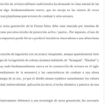
trucción de aviones militares tradicionales ha alcanzado la cima natural de las
ginar algo fundamentalmente nuevo, que no encaja en las cientos de veces
 crear plataformas para aviones de combate y otros aviones.
la sexta generación de la Fuerza Aérea debe estar marcada por sistemas de
omo por otros niveles de protección activa / pasiva... Por supuesto, el uso de
s compuestos puede llevar a producir iniciativas innovadoras a una altura hasta
creación de ingeniería con un avance inesperado, aunque aparentemente bien
mpo de la ingeniería de cohetes (estamos hablando de "Avangard", "Kinzhal" y
 hay nada fundamentalmente nuevo en la construcción de aviones en el siglo
rendimiento de la aeronave) y las características de combate a una altura
rategia de su uso, ya que el diseño mismo establece naturalmente los valores
ad, indetectabidad, aplicación (es decir, el techo dinámico y práctico de una
litativamente diferentes a una tecnología de sexta generación, fue necesario