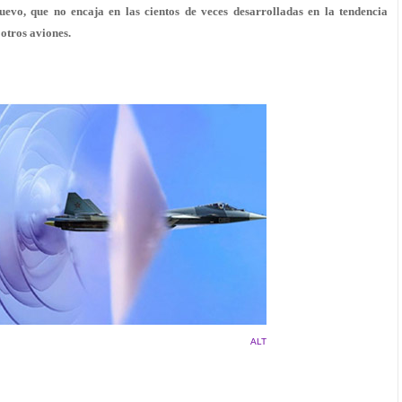
uevo, que no encaja en las cientos de veces desarrolladas en la tendencia
otros aviones.
ALT