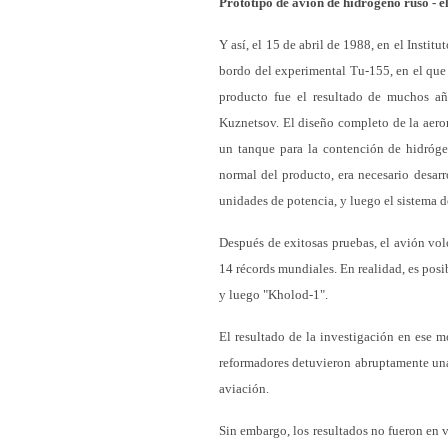
Prototipo de avión de hidrógeno ruso - 
Y así, el 15 de abril de 1988, en el Insti
bordo del experimental Tu-155, en el que
producto fue el resultado de muchos a
Kuznetsov. El diseño completo de la aero
un tanque para la contención de hidróge
normal del producto, era necesario desarro
unidades de potencia, y luego el sistema 
Después de exitosas pruebas, el avión vo
14 récords mundiales. En realidad, es pos
y luego "Kholod-1".
El resultado de la investigación en ese m
reformadores detuvieron abruptamente una 
aviación.
Sin embargo, los resultados no fueron en 