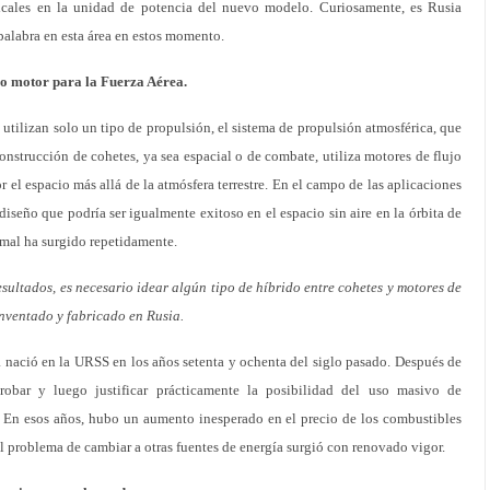
icales en la unidad de potencia del nuevo modelo. Curiosamente, es Rusia
 palabra en esta área en estos momento.
vo motor para la Fuerza Aérea.
utilizan solo un tipo de propulsión, el sistema de propulsión atmosférica, que
nstrucción de cohetes, ya sea espacial o de combate, utiliza motores de flujo
 el espacio más allá de la atmósfera terrestre. En el campo de las aplicaciones
iseño que podría ser igualmente exitoso en el espacio sin aire en la órbita de
rmal ha surgido repetidamente.
esultados, es necesario idear algún tipo de híbrido entre cohetes y motores de
 inventado y fabricado en Rusia.
a nació en la URSS en los años setenta y ochenta del siglo pasado. Después de
probar y luego justificar prácticamente la posibilidad del uso masivo de
 En esos años, hubo un aumento inesperado en el precio de los combustibles
 el problema de cambiar a otras fuentes de energía surgió con renovado vigor.