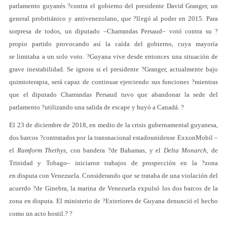
parlamento guyanés ?contra el gobierno del presidente David Granger, un
general probritánico y antivenezolano, que ?llegó al poder en 2015. Para
sorpresa de todos, un diputado –Charrandas Persaud– votó contra su ?
propio partido provocando así la caída del gobierno, cuya mayoría
se limitaba a un solo voto. ?Guyana vive desde entonces una situación de
grave inestabilidad. Se ignora si el presidente ?Granger, actualmente bajo
quimioterapia, será capaz de continuar ejerciendo sus funciones ?mientras
que el diputado Charrandas Persaud tuvo que abandonar la sede del
parlamento ?utilizando una salida de escape y huyó a Canadá. ?
El 23 de diciembre de 2018, en medio de la crisis gubernamental guyanesa,
dos barcos ?contratados por la transnacional estadounidense ExxonMobil –
el
Ramform Thethys
, con bandera ?de Bahamas, y el
Delta Monarch
, de
Trinidad y Tobago– iniciaron trabajos de prospección en la ?zona
en disputa con Venezuela. Considerando que se trataba de una violación del
acuerdo ?de Ginebra, la marina de Venezuela expulsó los dos barcos de la
zona en disputa. El ministerio de ?Exteriores de Guyana denunció el hecho
como un acto hostil.? ?