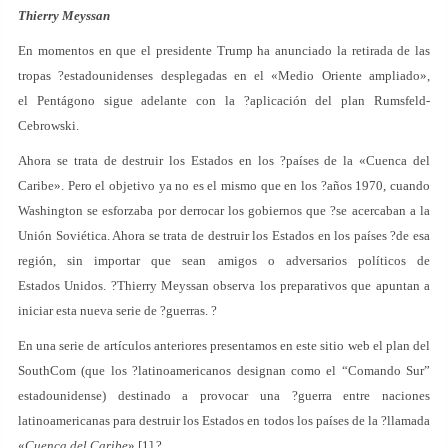
Thierry Meyssan
En momentos en que el presidente Trump ha anunciado la retirada de las
tropas ?estadounidenses desplegadas en el «Medio Oriente ampliado»,
el Pentágono sigue adelante con la ?aplicación del plan Rumsfeld-
Cebrowski.
Ahora se trata de destruir los Estados en los ?países de la «Cuenca del
Caribe». Pero el objetivo ya no es el mismo que en los ?años 1970, cuando
Washington se esforzaba por derrocar los gobiernos que ?se acercaban a la
Unión Soviética. Ahora se trata de destruir los Estados en los países ?de esa
región, sin importar que sean amigos o adversarios políticos de
Estados Unidos. ?Thierry Meyssan observa los preparativos que apuntan a
iniciar esta nueva serie de ?guerras. ?
En una serie de artículos anteriores presentamos en este sitio web el plan del
SouthCom (que los ?latinoamericanos designan como el “Comando Sur”
estadounidense) destinado a provocar una ?guerra entre naciones
latinoamericanas para destruir los Estados en todos los países de la ?llamada
«
Cuenca del Caribe
» [1].?