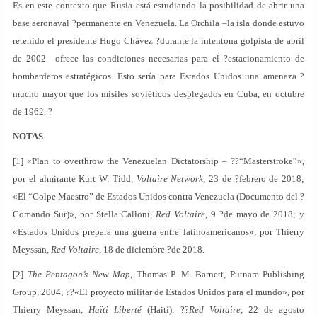
Es en este contexto que Rusia está estudiando la posibilidad de abrir una
base aeronaval ?permanente en Venezuela. La Orchila –la isla donde estuvo
retenido el presidente Hugo Chávez ?durante la intentona golpista de abril
de 2002– ofrece las condiciones necesarias para el ?estacionamiento de
bombarderos estratégicos. Esto sería para Estados Unidos una amenaza ?
mucho mayor que los misiles soviéticos desplegados en Cuba, en octubre
de 1962. ?
NOTAS
[1] «Plan to overthrow the Venezuelan Dictatorship – ??“Masterstroke”»,
por el almirante Kurt W. Tidd,
Voltaire Network
, 23 de ?febrero de 2018;
«El “Golpe Maestro” de Estados Unidos contra Venezuela (Documento del ?
Comando Sur)», por Stella Calloni,
Red Voltaire
, 9 ?de mayo de 2018; y
«Estados Unidos prepara una guerra entre latinoamericanos», por Thierry
Meyssan,
Red Voltaire
, 18 de diciembre ?de 2018.
[2]
The Pentagon’s New Map
, Thomas P. M. Barnett, Putnam Publishing
Group, 2004; ??«El proyecto militar de Estados Unidos para el mundo», por
Thierry Meyssan,
Haïti Liberté
(Haití), ??
Red Voltaire
, 22 de agosto