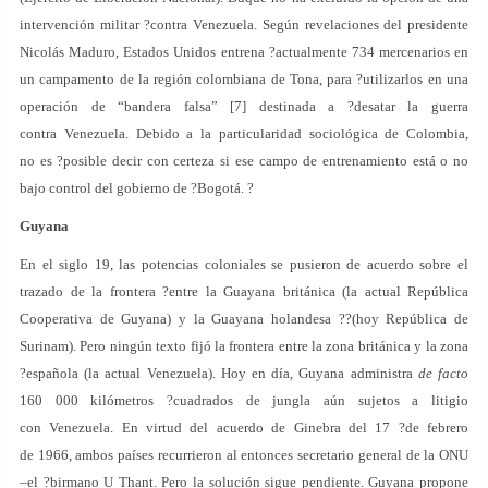
intervención militar ?contra Venezuela. Según revelaciones del presidente
Nicolás Maduro, Estados Unidos entrena ?actualmente 734 mercenarios en
un campamento de la región colombiana de Tona, para ?utilizarlos en una
operación de “bandera falsa” [7] destinada a ?desatar la guerra
contra Venezuela. Debido a la particularidad sociológica de Colombia,
no es ?posible decir con certeza si ese campo de entrenamiento está o no
bajo control del gobierno de ?Bogotá. ?
Guyana
En el siglo 19, las potencias coloniales se pusieron de acuerdo sobre el
trazado de la frontera ?entre la Guayana británica (la actual República
Cooperativa de Guyana) y la Guayana holandesa ??(hoy República de
Surinam). Pero ningún texto fijó la frontera entre la zona británica y la zona
?española (la actual Venezuela). Hoy en día, Guyana administra
de facto
160 000 kilómetros ?cuadrados de jungla aún sujetos a litigio
con Venezuela. En virtud del acuerdo de Ginebra del 17 ?de febrero
de 1966, ambos países recurrieron al entonces secretario general de la ONU
–el ?birmano U Thant. Pero la solución sigue pendiente. Guyana propone