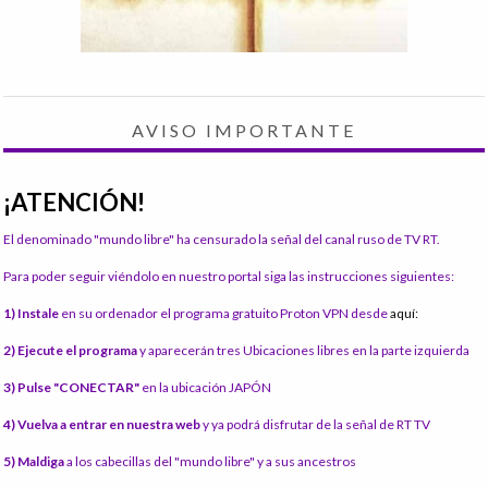
AVISO IMPORTANTE
¡ATENCIÓN!
El denominado "mundo libre" ha censurado la señal del canal ruso de TV RT.
Para poder seguir viéndolo en nuestro portal siga las instrucciones siguientes:
1) Instale
en su ordenador el programa gratuito Proton VPN desde
aquí:
2) Ejecute el programa
y aparecerán tres Ubicaciones libres en la parte izquierda
3) Pulse "CONECTAR"
en la ubicación JAPÓN
4) Vuelva a entrar en nuestra web
y ya podrá disfrutar de la señal de RT TV
5) Maldiga
a los cabecillas del "mundo libre" y a sus ancestros