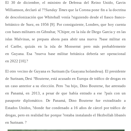
El 30 de diciembre, el ministro de Defensa del Reino Unido, Gavin
Williamson, declaró al ??
Sunday Times
que la Corona pone fin a la doctrina
de descolonización que Whitehall venía ?siguiendo desde el fiasco franco-
británico de Suez, en 1956 [9]. Por consiguiente, Londres, que hoy cuenta
con bases militares en Gibraltar, ?Chipre, en la isla de Diego Garcia y en las
islas Malvinas, se prepara ahora para abrir una nueva ?base militar en
el Caribe, quizás en la isla de Monserrat pero más probablemente
en Guyana. Esa ?nueva base militar británica debería ser operacional
en 2022 [10].?
El otro vecino de Guyana es Surinam (la Guayana holandesa). El presidente
de Surinam, Desi ?Bouterse, está acusado en Europa de tráfico de drogas en
un caso anterior a su elección. Pero ?su hijo, Dino Bouterse, fue arrestado
en Panamá, en 2013, a pesar de que había entrado a ese ?país con un
pasaporte diplomático. De Panamá, Dino Bouterse fue extraditado a
Estados Unidos, ?donde fue condenado a 16 años de cárcel por tráfico de
drogas, pero en realidad fue porque ?estaba instalando el Hezbollah libanés
en Surinam. ?