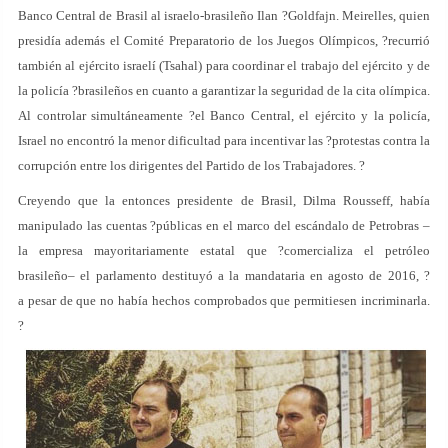
Banco Central de Brasil al israelo-brasileño Ilan ?Goldfajn. Meirelles, quien
presidía además el Comité Preparatorio de los Juegos Olímpicos, ?recurrió
también al ejército israelí (Tsahal) para coordinar el trabajo del ejército y de
la policía ?brasileños en cuanto a garantizar la seguridad de la cita olímpica.
Al controlar simultáneamente ?el Banco Central, el ejército y la policía,
Israel no encontró la menor dificultad para incentivar las ?protestas contra la
corrupción entre los dirigentes del Partido de los Trabajadores. ?
Creyendo que la entonces presidente de Brasil, Dilma Rousseff, había
manipulado las cuentas ?públicas en el marco del escándalo de Petrobras –
la empresa mayoritariamente estatal que ?comercializa el petróleo
brasileño– el parlamento destituyó a la mandataria en agosto de 2016, ?
a pesar de que no había hechos comprobados que permitiesen incriminarla.
?