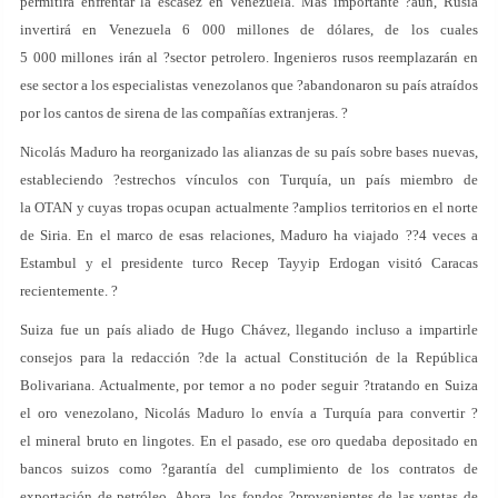
permitirá enfrentar la escasez en Venezuela. Más importante ?aún, Rusia
invertirá en Venezuela 6 000 millones de dólares, de los cuales
5 000 millones irán al ?sector petrolero. Ingenieros rusos reemplazarán en
ese sector a los especialistas venezolanos que ?abandonaron su país atraídos
por los cantos de sirena de las compañías extranjeras. ?
Nicolás Maduro ha reorganizado las alianzas de su país sobre bases nuevas,
estableciendo ?estrechos vínculos con Turquía, un país miembro de
la OTAN y cuyas tropas ocupan actualmente ?amplios territorios en el norte
de Siria. En el marco de esas relaciones, Maduro ha viajado ??4 veces a
Estambul y el presidente turco Recep Tayyip Erdogan visitó Caracas
recientemente. ?
Suiza fue un país aliado de Hugo Chávez, llegando incluso a impartirle
consejos para la redacción ?de la actual Constitución de la República
Bolivariana. Actualmente, por temor a no poder seguir ?tratando en Suiza
el oro venezolano, Nicolás Maduro lo envía a Turquía para convertir ?
el mineral bruto en lingotes. En el pasado, ese oro quedaba depositado en
bancos suizos como ?garantía del cumplimiento de los contratos de
exportación de petróleo. Ahora, los fondos ?provenientes de las ventas de