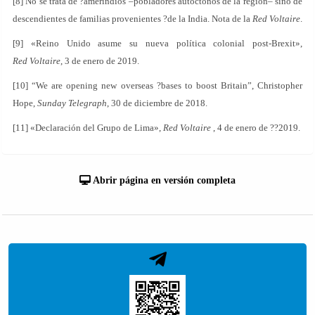
[8] No se trata de ?amerindios –pobladores autóctonos de la región– sino de
descendientes de familias provenientes ?de la India. Nota de la
Red Voltaire
.
[9] «Reino Unido asume su nueva política colonial post-Brexit»,
Red Voltaire
, 3 de enero de 2019.
[10] “We are opening new overseas ?bases to boost Britain”, Christopher
Hope,
Sunday Telegraph
, 30 de diciembre de 2018.
[11] «Declaración del Grupo de Lima»,
Red Voltaire
, 4 de enero de ??2019.
Abrir página en versión completa