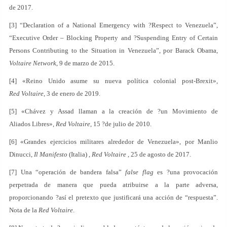
de 2017.
[3] “Declaration of a National Emergency with ?Respect to Venezuela”,
“Executive Order – Blocking Property and ?Suspending Entry of Certain
Persons Contributing to the Situation in Venezuela”, por Barack Obama,
Voltaire Network
, 9 de marzo de 2015.
[4] «Reino Unido asume su nueva política colonial post-Brexit»,
Red Voltaire
, 3 de enero de 2019.
[5] «Chávez y Assad llaman a la creación de ?un Movimiento de
Aliados Libres»,
Red Voltaire
, 15 ?de julio de 2010.
[6] «Grandes ejercicios militares alrededor de Venezuela», por Manlio
Dinucci,
Il Manifesto
(Italia) ,
Red Voltaire
, 25 de agosto de 2017.
[7] Una “operación de bandera falsa”
false flag
es ?una provocación
perpetrada de manera que pueda atribuirse a la parte adversa,
proporcionando ?así el pretexto que justificará una acción de “respuesta”.
Nota de la
Red Voltaire
.