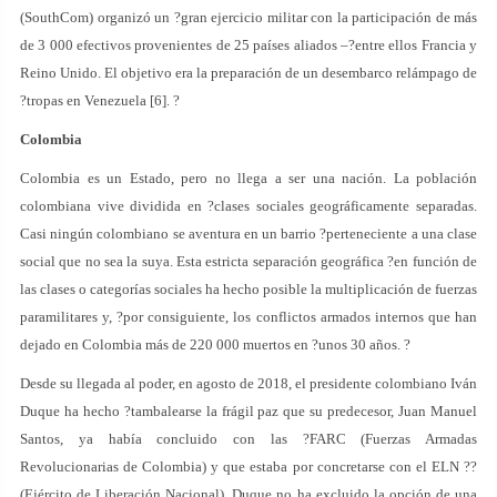
(SouthCom) organizó un ?gran ejercicio militar con la participación de más
de 3 000 efectivos provenientes de 25 países aliados –?entre ellos Francia y
Reino Unido. El objetivo era la preparación de un desembarco relámpago de
?tropas en Venezuela [6]. ?
Colombia
Colombia es un Estado, pero no llega a ser una nación. La población
colombiana vive dividida en ?clases sociales geográficamente separadas.
Casi ningún colombiano se aventura en un barrio ?perteneciente a una clase
social que no sea la suya. Esta estricta separación geográfica ?en función de
las clases o categorías sociales ha hecho posible la multiplicación de fuerzas
paramilitares y, ?por consiguiente, los conflictos armados internos que han
dejado en Colombia más de 220 000 muertos en ?unos 30 años. ?
Desde su llegada al poder, en agosto de 2018, el presidente colombiano Iván
Duque ha hecho ?tambalearse la frágil paz que su predecesor, Juan Manuel
Santos, ya había concluido con las ?FARC (Fuerzas Armadas
Revolucionarias de Colombia) y que estaba por concretarse con el ELN ??
(Ejército de Liberación Nacional). Duque no ha excluido la opción de una