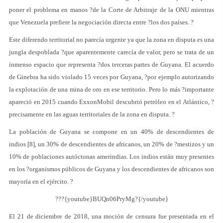
poner el problema en manos ?de la Corte de Arbitraje de la ONU mientras
que Venezuela prefiere la negociación directa entre ?los dos países. ?
Este diferendo territorial no parecía urgente ya que la zona en disputa es una
jungla despoblada ?que aparentemente carecía de valor, pero se trata de un
inmenso espacio que representa ?dos terceras partes de Guyana. El acuerdo
de Ginebra ha sido violado 15 veces por Guyana, ?por ejemplo autorizando
la explotación de una mina de oro en ese territorio. Pero lo más ?importante
apareció en 2015 cuando ExxonMobil descubrió petróleo en el Atlántico, ?
precisamente en las aguas territoriales de la zona en disputa. ?
La población de Guyana se compone en un 40% de descendientes de
indios [8], un 30% de descendientes de africanos, un 20% de ?mestizos y un
10% de poblaciones autóctonas amerindias. Los indios están muy presentes
en los ?organismos públicos de Guyana y los descendientes de africanos son
mayoría en el ejército. ?
???{youtube}BUQn06PryMg?{/youtube}
El 21 de diciembre de 2018, una moción de censura fue presentada en el