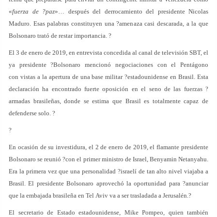
«
fuerza de ?paz
»… después del derrocamiento del presidente Nicolas
Maduro. Esas palabras constituyen una ?amenaza casi descarada, a la que
Bolsonaro trató de restar importancia. ?
El 3 de enero de 2019, en entrevista concedida al canal de televisión SBT, el
ya presidente ?Bolsonaro mencionó negociaciones con el Pentágono
con vistas a la apertura de una base militar ?estadounidense en Brasil. Esta
declaración ha encontrado fuerte oposición en el seno de las fuerzas ?
armadas brasileñas, donde se estima que Brasil es totalmente capaz de
defenderse solo. ?
?
En ocasión de su investidura, el 2 de enero de 2019, el flamante presidente
Bolsonaro se reunió ?con el primer ministro de Israel, Benyamin Netanyahu.
Era la primera vez que una personalidad ?israelí de tan alto nivel viajaba a
Brasil. El presidente Bolsonaro aprovechó la oportunidad para ?anunciar
que la embajada brasileña en Tel Aviv va a ser trasladada a Jerusalén.?
El secretario de Estado estadounidense, Mike Pompeo, quien también