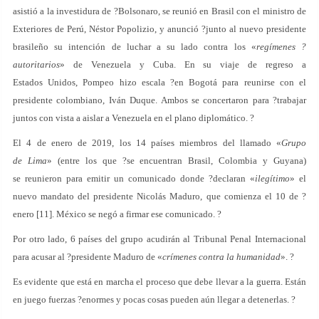
asistió a la investidura de ?Bolsonaro, se reunió en Brasil con el ministro de
Exteriores de Perú, Néstor Popolizio, y anunció ?junto al nuevo presidente
brasileño su intención de luchar a su lado contra los «
regímenes ?
autoritarios
» de Venezuela y Cuba. En su viaje de regreso a
Estados Unidos, Pompeo hizo escala ?en Bogotá para reunirse con el
presidente colombiano, Iván Duque. Ambos se concertaron para ?trabajar
juntos con vista a aislar a Venezuela en el plano diplomático. ?
El 4 de enero de 2019, los 14 países miembros del llamado «
Grupo
de Lima
» (entre los que ?se encuentran Brasil, Colombia y Guyana)
se reunieron para emitir un comunicado donde ?declaran «
ilegítimo
» el
nuevo mandato del presidente Nicolás Maduro, que comienza el 10 de ?
enero [11]. México se negó a firmar ese comunicado. ?
Por otro lado, 6 países del grupo acudirán al Tribunal Penal Internacional
para acusar al ?presidente Maduro de «
crímenes contra la humanidad
». ?
Es evidente que está en marcha el proceso que debe llevar a la guerra. Están
en juego fuerzas ?enormes y pocas cosas pueden aún llegar a detenerlas. ?