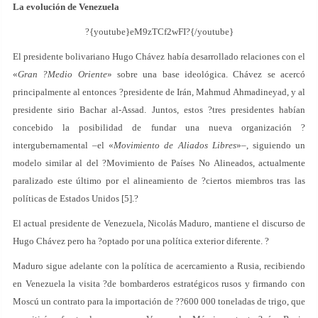
La evolución de Venezuela
?{youtube}eM9zTCf2wFI?{/youtube}
El presidente bolivariano Hugo Chávez había desarrollado relaciones con el
«
Gran ?Medio Oriente
» sobre una base ideológica. Chávez se acercó
principalmente al entonces ?presidente de Irán, Mahmud Ahmadineyad, y al
presidente sirio Bachar al-Assad. Juntos, estos ?tres presidentes habían
concebido la posibilidad de fundar una nueva organización ?
intergubernamental –el «
Movimiento de Aliados Libres
»–, siguiendo un
modelo similar al del ?Movimiento de Países No Alineados, actualmente
paralizado este último por el alineamiento de ?ciertos miembros tras las
políticas de Estados Unidos [5].?
El actual presidente de Venezuela, Nicolás Maduro, mantiene el discurso de
Hugo Chávez pero ha ?optado por una política exterior diferente. ?
Maduro sigue adelante con la política de acercamiento a Rusia, recibiendo
en Venezuela la visita ?de bombarderos estratégicos rusos y firmando con
Moscú un contrato para la importación de ??600 000 toneladas de trigo, que