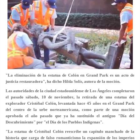
"La eliminación de la estatua de Colón en Grand Park es un acto de
justicia restauradora", ha dicho Hilda Solís, autora de la moción.
Las autoridades de la ciudad estadounidense de Los Ángeles completaron
el pasado sábado, 10 de noviembre, la retirada de una estatua del
explorador Cristóbal Colón, levantada hace 45 años en el Grand Park
del centro de la urbe norteamericana, como parte de una moción
aprobada el año pasado que ya ha sustituido el antiguo "Día del
Descubrimiento" por "el Día de los Pueblos Indígenas".
"La estatua de Cristóbal Colón reescribe un capítulo manchado de la
historia que carga de falso romanticismo la expansión de los imperios