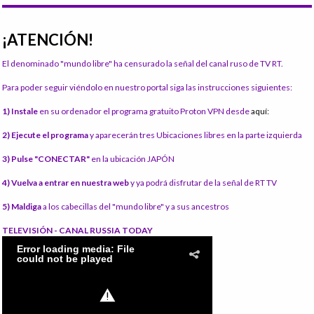
¡ATENCIÓN!
El denominado "mundo libre" ha censurado la señal del canal ruso de TV RT.
Para poder seguir viéndolo en nuestro portal siga las instrucciones siguientes:
1) Instale
en su ordenador el programa gratuito Proton VPN desde
aquí:
2) Ejecute el programa
y aparecerán tres Ubicaciones libres en la parte izquierda
3) Pulse "CONECTAR"
en la ubicación JAPÓN
4) Vuelva a entrar en nuestra web
y ya podrá disfrutar de la señal de RT TV
5) Maldiga
a los cabecillas del "mundo libre" y a sus ancestros
TELEVISIÓN - CANAL RUSSIA TODAY