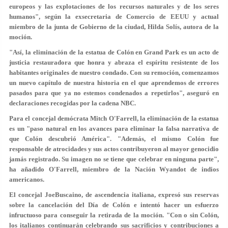
europeos y las explotaciones de los recursos naturales y de los seres
humanos", según la exsecretaria de Comercio de EEUU y actual
miembro de la junta de Gobierno de la ciudad, Hilda Solís, autora de la
moción.
"Así, la eliminación de la estatua de Colón en Grand Park es un acto de
justicia restauradora que honra y abraza el espíritu resistente de los
habitantes originales de nuestro condado. Con su remoción, comenzamos
un nuevo capítulo de nuestra historia en el que aprendemos de errores
pasados para que ya no estemos condenados a repetirlos", aseguró en
declaraciones recogidas por la cadena NBC.
Para el concejal demócrata Mitch O'Farrell, la eliminación de la estatua
es un "paso natural en los avances para eliminar la falsa narrativa de
que Colón descubrió América". "Además, el mismo Colón fue
responsable de atrocidades y sus actos contribuyeron al mayor genocidio
jamás registrado. Su imagen no se tiene que celebrar en ninguna parte",
ha añadido O'Farrell, miembro de la Nación Wyandot de indios
americanos.
El concejal JoeBuscaino, de ascendencia italiana, expresó sus reservas
sobre la cancelación del Día de Colón e intentó hacer un esfuerzo
infructuoso para conseguir la retirada de la moción. "Con o sin Colón,
los italianos continuarán celebrando sus sacrificios y contribuciones a