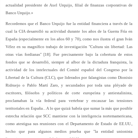
actualidad presidente de Axel Urquijo, filial de finanzas corporativas de
Banco Urquijo.»
Recordemos que el Banco Urquijo fue la entidad financiera a través de la
cual la CIA desarrolló su actividad durante los años de la Guerra Fría en
España (especialmente en los años 60 y 70), como nos ilustra el gran Iván
Vélez en su magnífico trabajo de investigación "Cultura sin libertad: Las
otras vías fordianas" [18]. Fue precisamente bajo la cobertura de estos
fondos que se desarrolló, siempre al albor de la dictadura franquista, la
actividad de los intelectuales del Comité español del Congreso por la
Libertad de la Cultura (CLC), que liderados por falangistas como Dionisio
Ridruejo o Pablo Martí Zaro, y secundados por toda una pléyade de
escritores, filósofos y políticos de corte europeísta y antiestalinista,
proclamaban la vía federal para vertebrar y encauzar las tensiones
territoriales en España... A lo que quizá habría que sumar la más que posible
estrecha relación que SCC mantiene con la inteligencia nortemamericana,
como atestigua sus reuniones con el Departamento de Estado de EE.UU.,
hecho que para algunos medios prueba que "la entidad unionista