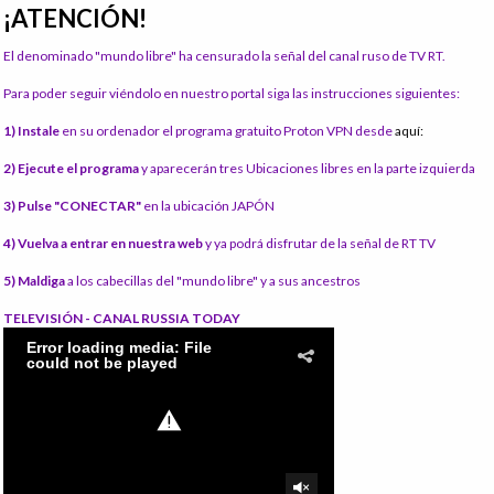
¡ATENCIÓN!
El denominado "mundo libre" ha censurado la señal del canal ruso de TV RT.
Para poder seguir viéndolo en nuestro portal siga las instrucciones siguientes:
1) Instale
en su ordenador el programa gratuito Proton VPN desde
aquí:
2) Ejecute el programa
y aparecerán tres Ubicaciones libres en la parte izquierda
3) Pulse "CONECTAR"
en la ubicación JAPÓN
4) Vuelva a entrar en nuestra web
y ya podrá disfrutar de la señal de RT TV
5) Maldiga
a los cabecillas del "mundo libre" y a sus ancestros
TELEVISIÓN - CANAL RUSSIA TODAY