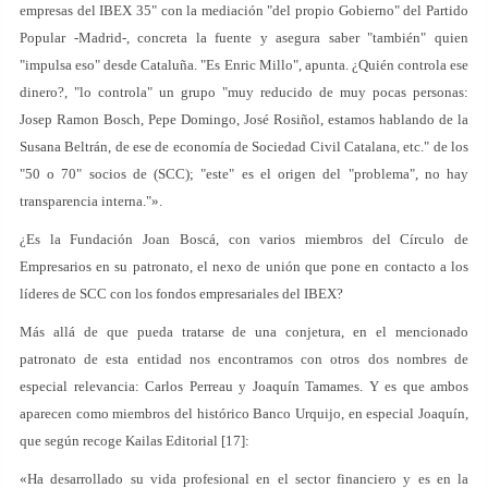
empresas del IBEX 35" con la mediación "del propio Gobierno" del Partido
Popular -Madrid-, concreta la fuente y asegura saber "también" quien
"impulsa eso" desde Cataluña. "Es Enric Millo", apunta. ¿Quién controla ese
dinero?, "lo controla" un grupo "muy reducido de muy pocas personas:
Josep Ramon Bosch, Pepe Domingo, José Rosiñol, estamos hablando de la
Susana Beltrán, de ese de economía de Sociedad Civil Catalana, etc." de los
"50 o 70" socios de (SCC); "este" es el origen del "problema", no hay
transparencia interna."».
¿Es la Fundación Joan Boscá, con varios miembros del Círculo de
Empresarios en su patronato, el nexo de unión que pone en contacto a los
líderes de SCC con los fondos empresariales del IBEX?
Más allá de que pueda tratarse de una conjetura, en el mencionado
patronato de esta entidad nos encontramos con otros dos nombres de
especial relevancia: Carlos Perreau y Joaquín Tamames. Y es que ambos
aparecen como miembros del histórico Banco Urquijo, en especial Joaquín,
que según recoge Kailas Editorial [17]:
«Ha desarrollado su vida profesional en el sector financiero y es en la