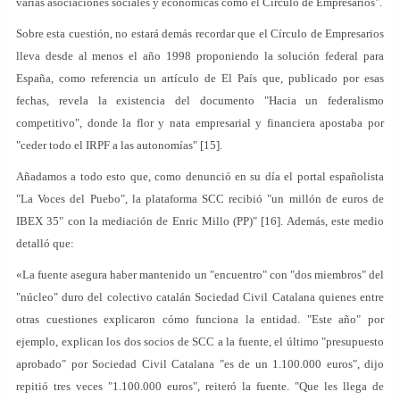
varias asociaciones sociales y económicas como el Círculo de Empresarios".
Sobre esta cuestión, no estará demás recordar que el Círculo de Empresarios
lleva desde al menos el año 1998 proponiendo la solución federal para
España, como referencia un artículo de El País que, publicado por esas
fechas, revela la existencia del documento "Hacia un federalismo
competitivo", donde la flor y nata empresarial y financiera apostaba por
"ceder todo el IRPF a las autonomías" [15].
Añadamos a todo esto que, como denunció en su día el portal españolista
"La Voces del Puebo", la plataforma SCC recibió "un millón de euros de
IBEX 35" con la mediación de Enric Millo (PP)" [16]. Además, este medio
detalló que:
«La fuente asegura haber mantenido un "encuentro" con "dos miembros" del
"núcleo" duro del colectivo catalán Sociedad Civil Catalana quienes entre
otras cuestiones explicaron cómo funciona la entidad. "Este año" por
ejemplo, explican los dos socios de SCC a la fuente, el último "presupuesto
aprobado" por Sociedad Civil Catalana "es de un 1.100.000 euros", dijo
repitió tres veces "1.100.000 euros", reiteró la fuente. "Que les llega de