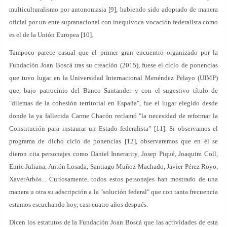
multiculturalismo por antonomasia [9], habiendo sido adoptado de manera
oficial por un ente supranacional con inequívoca vocación federalista como
es el de la Unión Europea [10].
Tampoco parece casual que el primer gran encuentro organizado por la
Fundación Joan Boscá tras su creación (2015), fuese el ciclo de ponencias
que tuvo lugar en la Universidad Internacional Menéndez Pelayo (UIMP)
que, bajo patrocinio del Banco Santander y con el sugestivo título de
"dilemas de la cohesión territorial en España", fue el lugar elegido desde
donde la ya fallecida Carme Chacón reclamó "la necesidad de reformar la
Constitución para instaurar un Estado federalista" [11]. Si observamos el
programa de dicho ciclo de ponencias [12], observaremos que en él se
dieron cita personajes como Daniel Innerarity, Josep Piqué, Joaquim Coll,
Enric Juliana, Antón Losada, Santiago Muñoz-Machado, Javier Pérez Royo,
XaverArbós... Curiosamente, todos estos personajes han mostrado de una
manera u otra su adscripción a la "solución federal" que con tanta frecuencia
estamos escuchando hoy, casi cuatro años después.
Dicen los estatutos de la Fundación Joan Boscá que las actividades de esta