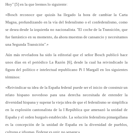
Hoy" [5] en la que leemos lo siguiente:
«Bosch reconoce que quizás ha llegado la hora de cambiar la Carta
Magna, profundizando en la vía del federalismo o el confederalismo, como
se desea desde la izquierda no nacionalista. "El coche de la Transición, que
fue fantástico en su momento, da ahora muestras de cansancio y necesitamos
una Segunda Transición".»
Aún más reveladora ha sido la editorial que el señor Bosch publicó hace
unos días en el periódico La Razón [6], desde la cual ha reivindicado la
figura del político e intelectual republicano Pi I Margall en los siguientes
términos:
«Reivindicar su idea de la España federal puede ser el inicio de construir un
relato hispano novedoso para una derecha necesitada de entender la
diversidad hispana y superar la vieja idea de que el federalismo se simplifica
en la explosión cantonalista de la I República que amenazó la unidad de
España y el orden burgués establecido. La solución federalista pimargallana
es la concepción de la unidad de España en la diversidad de pueblos,
culturas e idiomas. Federar es unir, no separar.»