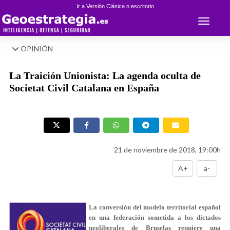
Ir a Versión Clásica o escritorio
Toggle 
OPINIÓN
La Traición Unionista: La agenda oculta de
Societat Civil Catalana en España
21 de noviembre de 2018, 19:00h
A+
a-
La conversión del modelo territorial español
en una federación sometida a los dictados
neoliberales de Bruselas requiere una