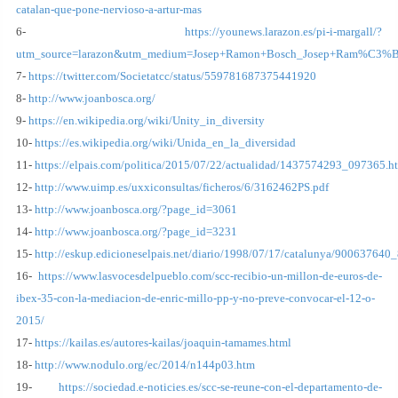
catalan-que-pone-nervioso-a-artur-mas
6-
https://younews.larazon.es/pi-i-margall/?
utm_source=larazon&utm_medium=Josep+Ramon+Bosch_Josep+Ram%C3%B
7-
https://twitter.com/Societatcc/status/559781687375441920
8-
http://www.joanbosca.org/
9-
https://en.wikipedia.org/wiki/Unity_in_diversity
10-
https://es.wikipedia.org/wiki/Unida_en_la_diversidad
11-
https://elpais.com/politica/2015/07/22/actualidad/1437574293_097365.h
12-
http://www.uimp.es/uxxiconsultas/ficheros/6/3162462PS.pdf
13-
http://www.joanbosca.org/?page_id=3061
14-
http://www.joanbosca.org/?page_id=3231
15-
http://eskup.edicioneselpais.net/diario/1998/07/17/catalunya/900637640
16-
https://www.lasvocesdelpueblo.com/scc-recibio-un-millon-de-euros-de-
ibex-35-con-la-mediacion-de-enric-millo-pp-y-no-preve-convocar-el-12-o-
2015/
17-
https://kailas.es/autores-kailas/joaquin-tamames.html
18-
http://www.nodulo.org/ec/2014/n144p03.htm
19-
https://sociedad.e-noticies.es/scc-se-reune-con-el-departamento-de-