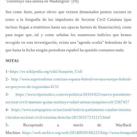
"constituye una antena en Washington" [19].
Sea como fuere, parece obvio que existen demasiados puntos oscuros en
torno a la biografía de los impulsores de Societat Civil Catalana (que
incluso llegan a remitirnos hasta sus opacas fuentes de financiación), como
para negar que, tal y como señalan los numerosos indicios que hemos
recogido en esta investigación, exista una "agenda oculta" federalista de la
que hasta la fecha ningún periodista español ha querido contarnos nada.
NOTAS
1-
https://es.wikipedia.org/wiki/Joaquim_Coll
2-
http://www.azperiodistas.com/una-espana-federal-en-una-europa-federal-
un-proyecto-de-izquierdas/4131
3-
https://www.elperiodico.com/es/politica/20161025/nuevo-presidente-
societat-civil-mariano-goma-sustituye-rafael-arenas-joaquim-coll-5587457
4-
https://www.europapress.es/nacional/noticia-parlamento-catalan-intenta-
vincular-societat-civil-extrema-derecha-20150317131215.html
5- Recuperado a través de WayBack
Machine:
https://web.archive.org/web/20140920160225/http://www.tiempodeh