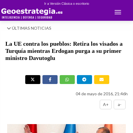
Ir a Versión Clásica o escritorio
Toggle 
ÚLTIMAS NOTICIAS
La UE contra los pueblos: Retira los visados a
Turquía mientras Erdogan purga a su primer
ministro Davutoglu
04 de mayo de 2016, 21:46h
A+
a-