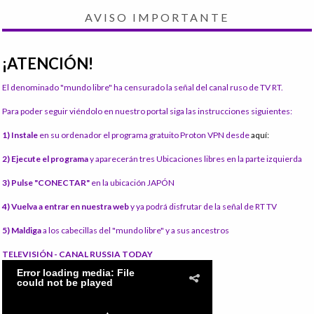
AVISO IMPORTANTE
¡ATENCIÓN!
El denominado "mundo libre" ha censurado la señal del canal ruso de TV RT.
Para poder seguir viéndolo en nuestro portal siga las instrucciones siguientes:
1) Instale
en su ordenador el programa gratuito Proton VPN desde
aquí:
2) Ejecute el programa
y aparecerán tres Ubicaciones libres en la parte izquierda
3) Pulse "CONECTAR"
en la ubicación JAPÓN
4) Vuelva a entrar en nuestra web
y ya podrá disfrutar de la señal de RT TV
5) Maldiga
a los cabecillas del "mundo libre" y a sus ancestros
TELEVISIÓN - CANAL RUSSIA TODAY