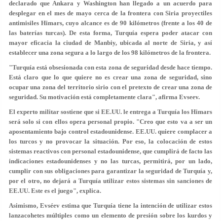
declarado que Ankara y Washington han llegado a un acuerdo para
desplegar en el mes de mayo cerca de la frontera con Siria proyectiles
antimisiles Himars, cuyo alcance es de 90 kilómetros (frente a los 40 de
las baterías turcas). De esta forma, Turquía espera poder atacar con
mayor eficacia la ciudad de Manbiy, ubicada al norte de Siria, y así
establecer una zona segura a lo largo de los 98 kilómetros de la frontera.
"Turquía está obsesionada con esta zona de seguridad desde hace tiempo.
Está claro que lo que quiere no es crear una zona de seguridad, sino
ocupar una zona del territorio sirio con el pretexto de crear una zona de
seguridad. Su motivación está completamente clara", afirma Evseev.
El experto militar sostiene que si EE.UU. le entrega a Turquía los Himars
será solo si con ellos opera personal propio. "Creo que esto va a ser un
aposentamiento bajo control estadounidense. EE.UU. quiere complacer a
los turcos y no provocar la situación. Por eso, la colocación de estos
sistemas reactivos con personal estadounidense, que cumplirá de facto las
indicaciones estadounidenses y no las turcas, permitirá, por un lado,
cumplir con sus obligaciones para garantizar la seguridad de Turquía y,
por el otro, no dejará a Turquía utilizar estos sistemas sin sanciones de
EE.UU. Este es el juego", explica.
Asimismo, Evséev estima que Turquía tiene la intención de utilizar estos
lanzacohetes múltiples como un elemento de presión sobre los kurdos y