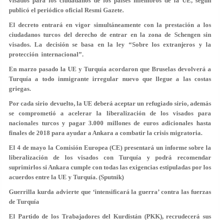
visados para los ciudadanos de los países miembros de la UE, según
publicó el periódico oficial Resmi Gazete.
El decreto entrará en vigor simultáneamente con la prestación a los
ciudadanos turcos del derecho de entrar en la zona de Schengen sin
visados. La decisión se basa en la ley “Sobre los extranjeros y la
protección internacional”.
En marzo pasado la UE y Turquía acordaron que Bruselas devolverá a
Turquía a todo inmigrante irregular nuevo que llegue a las costas
griegas.
Por cada sirio devuelto, la UE deberá aceptar un refugiado sirio, además
se comprometió a acelerar la liberalización de los visados para
nacionales turcos y pagar 3.000 millones de euros adicionales hasta
finales de 2018 para ayudar a Ankara a combatir la crisis migratoria.
El 4 de mayo la Comisión Europea (CE) presentará un informe sobre la
liberalización de los visados con Turquía y podrá recomendar
suprimirlos si Ankara cumple con todas las exigencias estipuladas por los
acuerdos entre la UE y Turquía. (Sputnik)
Guerrilla kurda advierte que ‘intensificará la guerra’ contra las fuerzas
de Turquía
El Partido de los Trabajadores del Kurdistán (PKK), recrudecerá sus