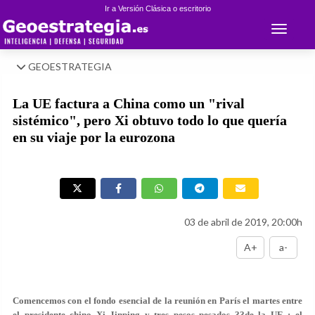
Ir a Versión Clásica o escritorio
Toggle 
GEOESTRATEGIA
La UE factura a China como un "rival
sistémico", pero Xi obtuvo todo lo que quería
en su viaje por la eurozona
03 de abril de 2019, 20:00h
A+
a-
Comencemos con el fondo esencial de la reunión en París el martes entre
el presidente chino Xi Jinping y tres pesos pesados ??de la UE : el