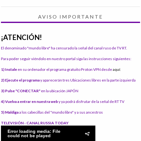
AVISO IMPORTANTE
¡ATENCIÓN!
El denominado "mundo libre" ha censurado la señal del canal ruso de TV RT.
Para poder seguir viéndolo en nuestro portal siga las instrucciones siguientes:
1) Instale
en su ordenador el programa gratuito Proton VPN desde
aquí:
2) Ejecute el programa
y aparecerán tres Ubicaciones libres en la parte izquierda
3) Pulse "CONECTAR"
en la ubicación JAPÓN
4) Vuelva a entrar en nuestra web
y ya podrá disfrutar de la señal de RT TV
5) Maldiga
a los cabecillas del "mundo libre" y a sus ancestros
TELEVISIÓN - CANAL RUSSIA TODAY