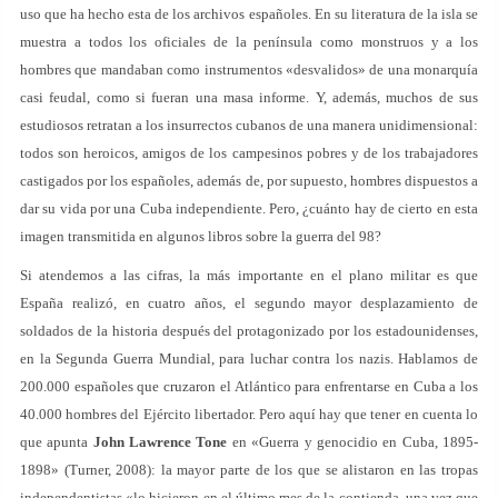
uso que ha hecho esta de los archivos españoles. En su literatura de la isla se
muestra a todos los oficiales de la península como monstruos y a los
hombres que mandaban como instrumentos «desvalidos» de una monarquía
casi feudal, como si fueran una masa informe. Y, además, muchos de sus
estudiosos retratan a los insurrectos cubanos de una manera unidimensional:
todos son heroicos, amigos de los campesinos pobres y de los trabajadores
castigados por los españoles, además de, por supuesto, hombres dispuestos a
dar su vida por una Cuba independiente. Pero, ¿cuánto hay de cierto en esta
imagen transmitida en algunos libros sobre la guerra del 98?
Si atendemos a las cifras, la más importante en el plano militar es que
España realizó, en cuatro años, el segundo mayor desplazamiento de
soldados de la historia después del protagonizado por los estadounidenses,
en la Segunda Guerra Mundial, para luchar contra los nazis. Hablamos de
200.000 españoles que cruzaron el Atlántico para enfrentarse en Cuba a los
40.000 hombres del Ejército libertador. Pero aquí hay que tener en cuenta lo
que apunta
John Lawrence Tone
en «Guerra y genocidio en Cuba, 1895-
1898» (Turner, 2008): la mayor parte de los que se alistaron en las tropas
independentistas «lo hicieron en el último mes de la contienda, una vez que