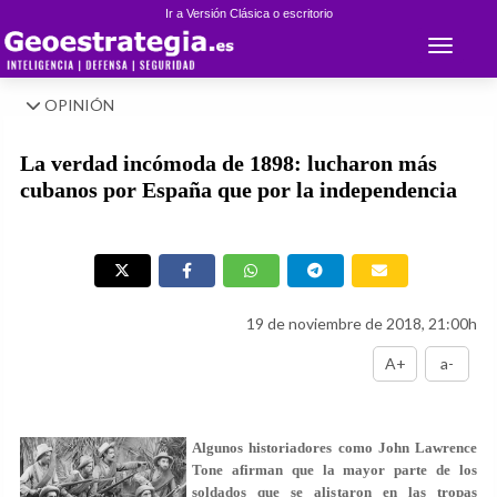
Ir a Versión Clásica o escritorio
Toggle 
OPINIÓN
La verdad incómoda de 1898: lucharon más
cubanos por España que por la independencia
19 de noviembre de 2018, 21:00h
A+
a-
Algunos historiadores como John Lawrence
Tone afirman que la mayor parte de los
soldados que se alistaron en las tropas