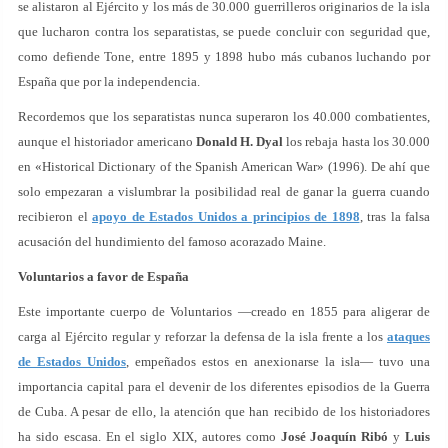
se alistaron al Ejército y los más de 30.000 guerrilleros originarios de la isla
que lucharon contra los separatistas, se puede concluir con seguridad que,
como defiende Tone, entre 1895 y 1898 hubo más cubanos luchando por
España que por la independencia.
Recordemos que los separatistas nunca superaron los 40.000 combatientes,
aunque el historiador americano
Donald H. Dyal
los rebaja hasta los 30.000
en «Historical Dictionary of the Spanish American War» (1996). De ahí que
solo empezaran a vislumbrar la posibilidad real de ganar la guerra cuando
recibieron el
apoyo de Estados Unidos a principios de 1898
, tras la falsa
acusación del hundimiento del famoso acorazado Maine.
Voluntarios a favor de España
Este importante cuerpo de Voluntarios —creado en 1855 para aligerar de
carga al Ejército regular y reforzar la defensa de la isla frente a los
ataques
de Estados Unidos
, empeñados estos en anexionarse la isla— tuvo una
importancia capital para el devenir de los diferentes episodios de la Guerra
de Cuba. A pesar de ello, la atención que han recibido de los historiadores
ha sido escasa. En el siglo XIX, autores como
José Joaquín Ribó
y
Luis