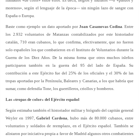
llamados «de color» entre ellos. Es decir, negros y mulatos —o «pardos y
morenos», según el lenguaje de la época— sin ningún lazo de sangre con
España o Europa.
Baste como ejemplo un dato aportado por
Joan Casanovas Codina
. Entre
los 2.932 voluntarios de Matanzas contabilizados por este historiador
catalán, 710 eran cubanos, lo que confirma, efectivamente, que no fueron
solo españoles los que combatieron en el Instituto de Voluntarios durante la
Guerra de los Diez Años. De la misma forma que otros muchos isleños
participaron también en la guerra del 95 del lado de España. Su
contribución a este Ejército fue del 25% de los oficiales y el 30% de las
tropas aportadas por la Península, Baleares y Canarias, a los que habría que
sumar, como defendía Tone, los guerrilleros, criollos y bomberos.
Las «tropas de color» del Ejército español
Según estimaba también el historiador militar y biógrafo del capitán general
Weyler en 1997,
Gabriel Cardona
, hubo más de 80.000 cubanos, entre
voluntarios y soldados de reemplazo, en el Ejército español. También se
alistaron por iniciativa propia a favor de Madrid algunos otros combatientes