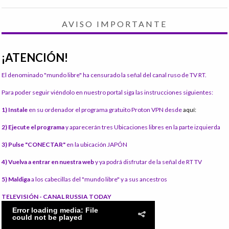
AVISO IMPORTANTE
¡ATENCIÓN!
El denominado "mundo libre" ha censurado la señal del canal ruso de TV RT.
Para poder seguir viéndolo en nuestro portal siga las instrucciones siguientes:
1) Instale
en su ordenador el programa gratuito Proton VPN desde
aquí:
2) Ejecute el programa
y aparecerán tres Ubicaciones libres en la parte izquierda
3) Pulse "CONECTAR"
en la ubicación JAPÓN
4) Vuelva a entrar en nuestra web
y ya podrá disfrutar de la señal de RT TV
5) Maldiga
a los cabecillas del "mundo libre" y a sus ancestros
TELEVISIÓN - CANAL RUSSIA TODAY