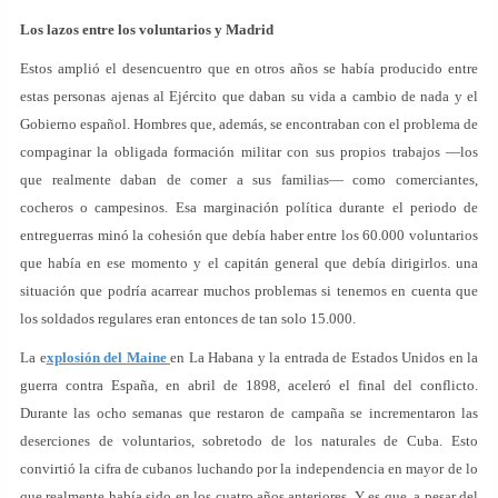
Los lazos entre los voluntarios y Madrid
Estos amplió el desencuentro que en otros años se había producido entre
estas personas ajenas al Ejército que daban su vida a cambio de nada y el
Gobierno español. Hombres que, además, se encontraban con el problema de
compaginar la obligada formación militar con sus propios trabajos —los
que realmente daban de comer a sus familias— como comerciantes,
cocheros o campesinos. Esa marginación política durante el periodo de
entreguerras minó la cohesión que debía haber entre los 60.000 voluntarios
que había en ese momento y el capitán general que debía dirigirlos. una
situación que podría acarrear muchos problemas si tenemos en cuenta que
los soldados regulares eran entonces de tan solo 15.000.
La e
xplosión del Maine
en La Habana y la entrada de Estados Unidos en la
guerra contra España, en abril de 1898, aceleró el final del conflicto.
Durante las ocho semanas que restaron de campaña se incrementaron las
deserciones de voluntarios, sobretodo de los naturales de Cuba. Esto
convirtió la cifra de cubanos luchando por la independencia en mayor de lo
que realmente había sido en los cuatro años anteriores. Y es que, a pesar del