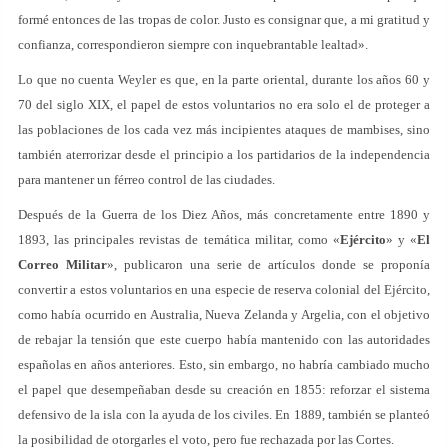
formé entonces de las tropas de color. Justo es consignar que, a mi gratitud y
confianza, correspondieron siempre con inquebrantable lealtad».
Lo que no cuenta Weyler es que, en la parte oriental, durante los años 60 y
70 del siglo XIX, el papel de estos voluntarios no era solo el de proteger a
las poblaciones de los cada vez más incipientes ataques de mambises, sino
también aterrorizar desde el principio a los partidarios de la independencia
para mantener un férreo control de las ciudades.
Después de la Guerra de los Diez Años, más concretamente entre 1890 y
1893, las principales revistas de temática militar, como «
Ejército
» y «
El
Correo Militar
», publicaron una serie de artículos donde se proponía
convertir a estos voluntarios en una especie de reserva colonial del Ejército,
como había ocurrido en Australia, Nueva Zelanda y Argelia, con el objetivo
de rebajar la tensión que este cuerpo había mantenido con las autoridades
españolas en años anteriores. Esto, sin embargo, no habría cambiado mucho
el papel que desempeñaban desde su creación en 1855: reforzar el sistema
defensivo de la isla con la ayuda de los civiles. En 1889, también se planteó
la posibilidad de otorgarles el voto, pero fue rechazada por las Cortes.