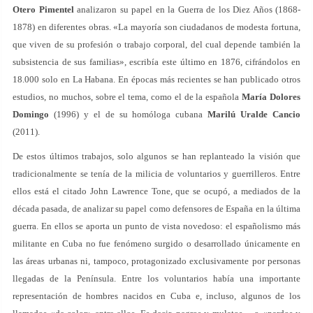
Otero Pimentel
analizaron su papel en la Guerra de los Diez Años (1868-
1878) en diferentes obras. «La mayoría son ciudadanos de modesta fortuna,
que viven de su profesión o trabajo corporal, del cual depende también la
subsistencia de sus familias», escribía este último en 1876, cifrándolos en
18.000 solo en La Habana. En épocas más recientes se han publicado otros
estudios, no muchos, sobre el tema, como el de la española
María Dolores
Domingo
(1996) y el de su homóloga cubana
Marilú Uralde Cancio
(2011).
De estos últimos trabajos, solo algunos se han replanteado la visión que
tradicionalmente se tenía de la milicia de voluntarios y guerrilleros. Entre
ellos está el citado John Lawrence Tone, que se ocupó, a mediados de la
década pasada, de analizar su papel como defensores de España en la última
guerra. En ellos se aporta un punto de vista novedoso: el españolismo más
militante en Cuba no fue fenómeno surgido o desarrollado únicamente en
las áreas urbanas ni, tampoco, protagonizado exclusivamente por personas
llegadas de la Península. Entre los voluntarios había una importante
representación de hombres nacidos en Cuba e, incluso, algunos de los