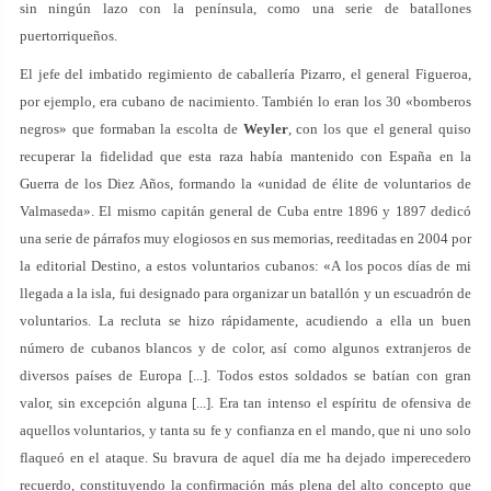
sin ningún lazo con la península, como una serie de batallones
puertorriqueños.
El jefe del imbatido regimiento de caballería Pizarro, el general Figueroa,
por ejemplo, era cubano de nacimiento. También lo eran los 30 «bomberos
negros» que formaban la escolta de
Weyler
, con los que el general quiso
recuperar la fidelidad que esta raza había mantenido con España en la
Guerra de los Diez Años, formando la «unidad de élite de voluntarios de
Valmaseda». El mismo capitán general de Cuba entre 1896 y 1897 dedicó
una serie de párrafos muy elogiosos en sus memorias, reeditadas en 2004 por
la editorial Destino, a estos voluntarios cubanos: «A los pocos días de mi
llegada a la isla, fui designado para organizar un batallón y un escuadrón de
voluntarios. La recluta se hizo rápidamente, acudiendo a ella un buen
número de cubanos blancos y de color, así como algunos extranjeros de
diversos países de Europa [...]. Todos estos soldados se batían con gran
valor, sin excepción alguna [...]. Era tan intenso el espíritu de ofensiva de
aquellos voluntarios, y tanta su fe y confianza en el mando, que ni uno solo
flaqueó en el ataque. Su bravura de aquel día me ha dejado imperecedero
recuerdo, constituyendo la confirmación más plena del alto concepto que