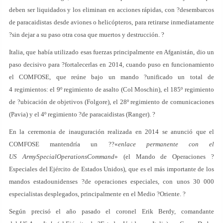
deben ser liquidados y los eliminan en acciones rápidas, con ?desembarcos
de paracaidistas desde aviones o helicópteros, para retirarse inmediatamente
?sin dejar a su paso otra cosa que muertos y destrucción. ?
Italia, que había utilizado esas fuerzas principalmente en Afganistán, dio un
paso decisivo para ?fortalecerlas en 2014, cuando puso en funcionamiento
el COMFOSE, que reúne bajo un mando ?unificado un total de
4 regimientos: el 9º regimiento de asalto (Col Moschin), el 185º regimiento
de ?ubicación de objetivos (Folgore), el 28º regimiento de comunicaciones
(Pavia) y el 4º regimiento ?de paracaidistas (Ranger). ?
En la ceremonia de inauguración realizada en 2014 se anunció que el
COMFOSE mantendría un ??«
enlace permanente con el
US ArmySpecialOperationsCommand
» (el Mando de Operaciones ?
Especiales del Ejército de Estados Unidos), que es el más importante de los
mandos estadounidenses ?de operaciones especiales, con unos 30 000
especialistas desplegados, principalmente en el Medio ?Oriente. ?
Según precisó el año pasado el coronel Erik Berdy, comandante