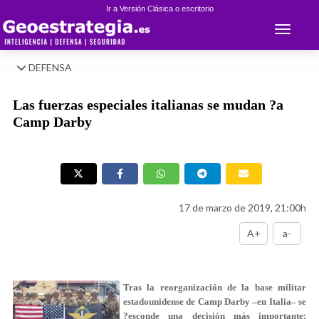
Ir a Versión Clásica o escritorio
Toggle 
DEFENSA
Las fuerzas especiales italianas se mudan ?a
Camp Darby
17 de marzo de 2019, 21:00h
A+
a-
Tras la reorganización de la base militar
estadounidense de Camp Darby –en Italia– se
?esconde una decisión más importante: