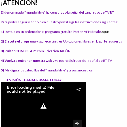
¡ATENCIÓN!
El denominado "mundo libre" ha censurado la señal del canal ruso de TV RT.
Para poder seguir viéndolo en nuestro portal siga las instrucciones siguientes:
1) Instale
en su ordenador el programa gratuito Proton VPN desde
aquí:
2) Ejecute el programa
y aparecerán tres Ubicaciones libres en la parte izquierda
3) Pulse "CONECTAR"
en la ubicación JAPÓN
4) Vuelva a entrar en nuestra web
y ya podrá disfrutar de la señal de RT TV
5) Maldiga
a los cabecillas del "mundo libre" y a sus ancestros
TELEVISIÓN - CANAL RUSSIA TODAY