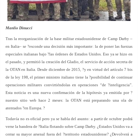
Manlio Dinucci
Tras la reorganización de la base militar estadounidense de Camp Darby –
en Italia– se ?esconde una decisión más importante: la de poner las fuerzas
especiales italianas bajo ?las órdenes de Estados Unidos. Eso ya se hizo en
el pasado, y permitió la creación del Gladio, el servicio de acción secreta de
la OTAN en Italia. Desde diciembre de 2015, ?y en virtud del artículo 7 bis
de la ley 198, el primer ministro italiano tiene la ?posibilidad de continuar
operaciones militares convirtiéndolas en operaciones “de ?inteligencia”.
Esta noticia es una nueva confirmación de la hipótesis ya emitida por ?
nuestro sitio web hace 2 meses: la OTAN está preparando una ola de
atentados ?en Europa. ?
Todavía no es oficial pero ya se habla del asunto: a partir de octubre podrá
verse la bandera de ?Italia flotando sobre Camp Darby. ¿Estados Unidos va a
cerrar su mayor arsenal fuera del ?territorio estadounidense? ¿Devolverá a