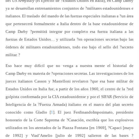
del
US ArmyItaly
(el Ejército de ?Estados Unidos en Italia), en Camp Darby
ya se desarrollan entrenamientos conjuntos de ?militares estadounidenses e
italianos. El traslado del mando de las fuerzas especiales italianas a ?un área
que pertenecerá formalmente a Italia dentro de la base estadounidense de
Camp Darby ?permitirá integrar por completo esa fuerza italiana a las
fuerzas de Estados Unidos… y utilizarla ?en operaciones secretas bajo las
órdenes de militares estadounidenses, todo eso bajo el sello del ?secreto
militar. ?
Eso hace muy difícil que no venga a nuestra mente el historial de
Camp Darby en materia de ?operaciones secretas. Las investigaciones de los
jueces italianos Casson y Mastelloni revelaron ?que esa base militar de
Estados Unidos en Italia fue, a partir de los años 1960, el centro de la ?red
golpista conformada por la CIA estadounidense y por el SIFAR (Servicio de
Inteligencia de la ?Fuerza Armada) italiano en el marco del plan secreto
conocido como Gladio [
1
]. El juez FerdinandoImposimato, presidente
honorario de la Corte Suprema de ?Casación, escribía que los explosivos
utilizados en los atentados de la Piazza Fontana [en 1969], ?Capaci [mayo
de 1992] y Viad’Amelio [julio de 1992] salieron de las bases ?