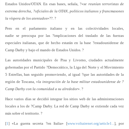
Estados Unidos/OTAN. En esas bases, señala, ?«
se reunían terroristas de
extrema derecha, ?oficiales de la OTAN, políticos italianos y francmasones
la víspera de los atentados
»??. ?
Pero en el parlamento italiano y en las colectividades locales,
nadie se preocupa por las ?implicaciones del traslado de las fuerzas
especiales italianas, que de hecho estarán en la base ?estadounidense de
Camp Darby y bajo el mando de Estados Unidos. ?
Las autoridades municipales de Pisa y Livorno, ciudades actualmente
gobernadas por el Partido ?Democrático, la Liga del Norte y el Movimiento
5 Estrellas, han seguido promoviendo, al igual ?que las autoridades de la
región de Toscana, «
la integración de la base militar estadounidense de ?
Camp Darby con la comunidad a su alrededor
». ?
Hace varios días se decidió integrar los sitios web de las administraciones
locales a los de ?Camp Darby. La red de Camp Darby se extiende cada vez
más sobre el territorio. ?
[
1
] «La guerra secreta ?en Italia» [
www.voltairenet.org/article1...
], por