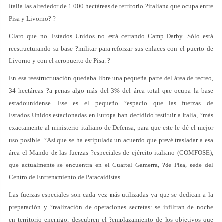
Italia las alrededor de 1 000 hectáreas de territorio ?italiano que ocupa entre
Pisa y Livorno? ?
Claro que no. Estados Unidos no está cerrando Camp Darby. Sólo está
reestructurando su base ?militar para reforzar sus enlaces con el puerto de
Livorno y con el aeropuerto de Pisa. ?
En esa reestructuración quedaba libre una pequeña parte del área de recreo,
34 hectáreas ?a penas algo más del 3% del área total que ocupa la base
estadounidense. Ese es el pequeño ?espacio que las fuerzas de
Estados Unidos estacionadas en Europa han decidido restituir a Italia, ?más
exactamente al ministerio italiano de Defensa, para que este le dé el mejor
uso posible. ?Así que se ha estipulado un acuerdo que prevé trasladar a esa
área el Mando de las fuerzas ?especiales de ejército italiano (COMFOSE),
que actualmente se encuentra en el Cuartel Gamerra, ?de Pisa, sede del
Centro de Entrenamiento de Paracaidistas.
Las fuerzas especiales son cada vez más utilizadas ya que se dedican a la
preparación y ?realización de operaciones secretas: se infiltran de noche
en territorio enemigo, descubren el ?emplazamiento de los objetivos que