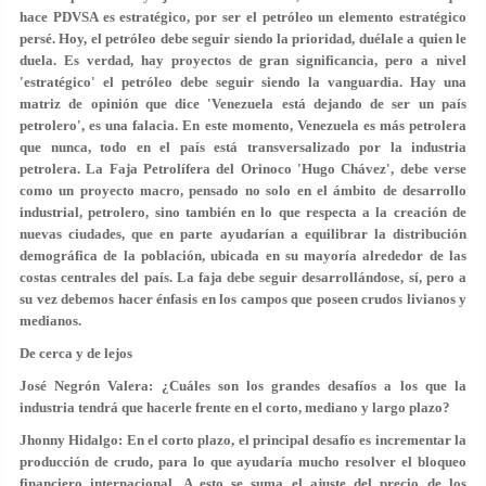
hace PDVSA es estratégico, por ser el petróleo un elemento estratégico
persé. Hoy, el petróleo debe seguir siendo la prioridad, duélale a quien le
duela. Es verdad, hay proyectos de gran significancia, pero a nivel
'estratégico' el petróleo debe seguir siendo la vanguardia. Hay una
matriz de opinión que dice 'Venezuela está dejando de ser un país
petrolero', es una falacia. En este momento, Venezuela es más petrolera
que nunca, todo en el país está transversalizado por la industria
petrolera. La Faja Petrolífera del Orinoco 'Hugo Chávez', debe verse
como un proyecto macro, pensado no solo en el ámbito de desarrollo
industrial, petrolero, sino también en lo que respecta a la creación de
nuevas ciudades, que en parte ayudarían a equilibrar la distribución
demográfica de la población, ubicada en su mayoría alrededor de las
costas centrales del país. La faja debe seguir desarrollándose, sí, pero a
su vez debemos hacer énfasis en los campos que poseen crudos livianos y
medianos.
De cerca y de lejos
José Negrón Valera: ¿Cuáles son los grandes desafíos a los que la
industria tendrá que hacerle frente en el corto, mediano y largo plazo?
Jhonny Hidalgo: En el corto plazo, el principal desafío es incrementar la
producción de crudo, para lo que ayudaría mucho resolver el bloqueo
financiero internacional. A esto se suma el ajuste del precio de los