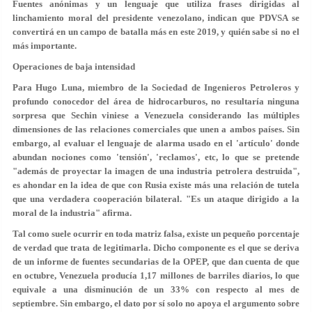
Fuentes anónimas y un lenguaje que utiliza frases dirigidas al
linchamiento moral del presidente venezolano, indican que PDVSA se
convertirá en un campo de batalla más en este 2019, y quién sabe si no el
más importante.
Operaciones de baja intensidad
Para Hugo Luna, miembro de la Sociedad de Ingenieros Petroleros y
profundo conocedor del área de hidrocarburos, no resultaría ninguna
sorpresa que Sechin viniese a Venezuela considerando las múltiples
dimensiones de las relaciones comerciales que unen a ambos países. Sin
embargo, al evaluar el lenguaje de alarma usado en el 'artículo' donde
abundan nociones como 'tensión', 'reclamos', etc, lo que se pretende
"además de proyectar la imagen de una industria petrolera destruida",
es ahondar en la idea de que con Rusia existe más una relación de tutela
que una verdadera cooperación bilateral. "Es un ataque dirigido a la
moral de la industria" afirma.
Tal como suele ocurrir en toda matriz falsa, existe un pequeño porcentaje
de verdad que trata de legitimarla. Dicho componente es el que se deriva
de un informe de fuentes secundarias de la OPEP, que dan cuenta de que
en octubre, Venezuela producía 1,17 millones de barriles diarios, lo que
equivale a una disminución de un 33% con respecto al mes de
septiembre. Sin embargo, el dato por sí solo no apoya el argumento sobre