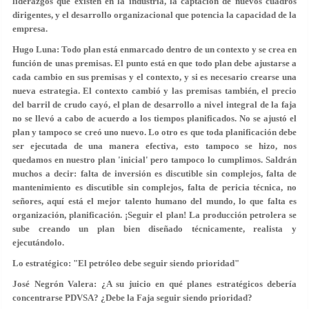
liderazgos que existen en la industria, la captación de nuevos cuadros
dirigentes, y el desarrollo organizacional que potencia la capacidad de la
empresa.
Hugo Luna: Todo plan está enmarcado dentro de un contexto y se crea en
función de unas premisas. El punto está en que todo plan debe ajustarse a
cada cambio en sus premisas y el contexto, y si es necesario crearse una
nueva estrategia. El contexto cambió y las premisas también, el precio
del barril de crudo cayó, el plan de desarrollo a nivel integral de la faja
no se llevó a cabo de acuerdo a los tiempos planificados. No se ajustó el
plan y tampoco se creó uno nuevo. Lo otro es que toda planificación debe
ser ejecutada de una manera efectiva, esto tampoco se hizo, nos
quedamos en nuestro plan 'inicial' pero tampoco lo cumplimos. Saldrán
muchos a decir: falta de inversión es discutible sin complejos, falta de
mantenimiento es discutible sin complejos, falta de pericia técnica, no
señores, aquí está el mejor talento humano del mundo, lo que falta es
organización, planificación. ¡Seguir el plan! La producción petrolera se
sube creando un plan bien diseñado técnicamente, realista y
ejecutándolo.
Lo estratégico: "El petróleo debe seguir siendo prioridad"
José Negrón Valera: ¿A su juicio en qué planes estratégicos debería
concentrarse PDVSA? ¿Debe la Faja seguir siendo prioridad?