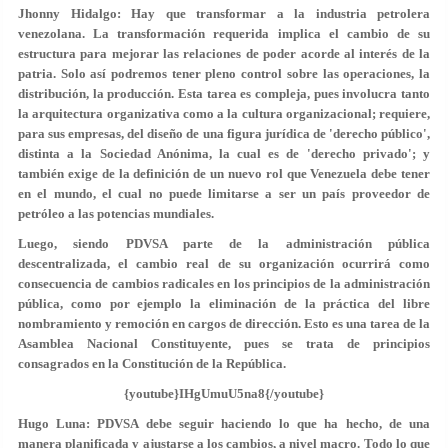
Jhonny Hidalgo: Hay que transformar a la industria petrolera
venezolana. La transformación requerida implica el cambio de su
estructura para mejorar las relaciones de poder acorde al interés de la
patria. Solo así podremos tener pleno control sobre las operaciones, la
distribución, la producción. Esta tarea es compleja, pues involucra tanto
la arquitectura organizativa como a la cultura organizacional; requiere,
para sus empresas, del diseño de una figura jurídica de 'derecho público',
distinta a la Sociedad Anónima, la cual es de 'derecho privado'; y
también exige de la definición de un nuevo rol que Venezuela debe tener
en el mundo, el cual no puede limitarse a ser un país proveedor de
petróleo a las potencias mundiales.
Luego, siendo PDVSA parte de la administración pública
descentralizada, el cambio real de su organización ocurrirá como
consecuencia de cambios radicales en los principios de la administración
pública, como por ejemplo la eliminación de la práctica del libre
nombramiento y remoción en cargos de dirección. Esto es una tarea de la
Asamblea Nacional Constituyente, pues se trata de principios
consagrados en la Constitución de la República.
{youtube}IHgUmuU5na8{/youtube}
Hugo Luna: PDVSA debe seguir haciendo lo que ha hecho, de una
manera planificada y ajustarse a los cambios, a nivel macro. Todo lo que