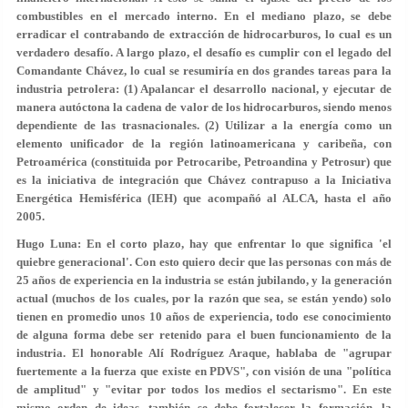
combustibles en el mercado interno. En el mediano plazo, se debe
erradicar el contrabando de extracción de hidrocarburos, lo cual es un
verdadero desafío. A largo plazo, el desafío es cumplir con el legado del
Comandante Chávez, lo cual se resumiría en dos grandes tareas para la
industria petrolera: (1) Apalancar el desarrollo nacional, y ejecutar de
manera autóctona la cadena de valor de los hidrocarburos, siendo menos
dependiente de las trasnacionales. (2) Utilizar a la energía como un
elemento unificador de la región latinoamericana y caribeña, con
Petroamérica (constituida por Petrocaribe, Petroandina y Petrosur) que
es la iniciativa de integración que Chávez contrapuso a la Iniciativa
Energética Hemisférica (IEH) que acompañó al ALCA, hasta el año
2005.
Hugo Luna: En el corto plazo, hay que enfrentar lo que significa 'el
quiebre generacional'. Con esto quiero decir que las personas con más de
25 años de experiencia en la industria se están jubilando, y la generación
actual (muchos de los cuales, por la razón que sea, se están yendo) solo
tienen en promedio unos 10 años de experiencia, todo ese conocimiento
de alguna forma debe ser retenido para el buen funcionamiento de la
industria. El honorable Alí Rodríguez Araque, hablaba de "agrupar
fuertemente a la fuerza que existe en PDVS", con visión de una "política
de amplitud" y "evitar por todos los medios el sectarismo". En este
mismo orden de ideas, también se debe fortalecer la formación, la