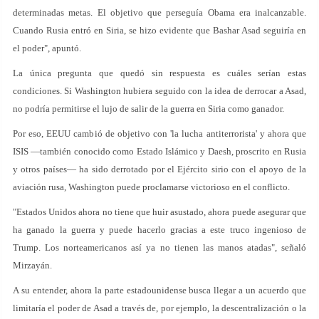
determinadas metas. El objetivo que perseguía Obama era inalcanzable.
Cuando Rusia entró en Siria, se hizo evidente que Bashar Asad seguiría en
el poder", apuntó.
La única pregunta que quedó sin respuesta es cuáles serían estas
condiciones. Si Washington hubiera seguido con la idea de derrocar a Asad,
no podría permitirse el lujo de salir de la guerra en Siria como ganador.
Por eso, EEUU cambió de objetivo con 'la lucha antiterrorista' y ahora que
ISIS —también conocido como Estado Islámico y Daesh, proscrito en Rusia
y otros países— ha sido derrotado por el Ejército sirio con el apoyo de la
aviación rusa, Washington puede proclamarse victorioso en el conflicto.
"Estados Unidos ahora no tiene que huir asustado, ahora puede asegurar que
ha ganado la guerra y puede hacerlo gracias a este truco ingenioso de
Trump. Los norteamericanos así ya no tienen las manos atadas", señaló
Mirzayán.
A su entender, ahora la parte estadounidense busca llegar a un acuerdo que
limitaría el poder de Asad a través de, por ejemplo, la descentralización o la