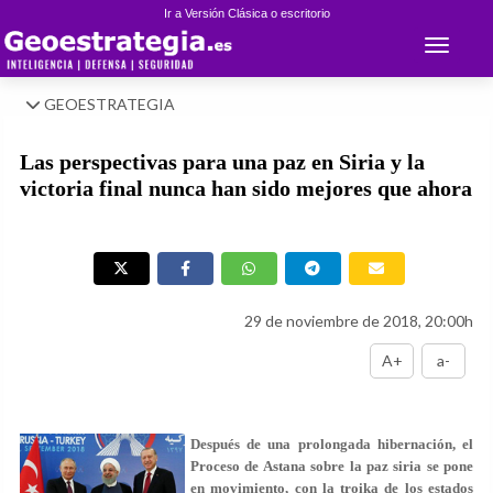
Ir a Versión Clásica o escritorio
Toggle 
GEOESTRATEGIA
Las perspectivas para una paz en Siria y la
victoria final nunca han sido mejores que ahora
29 de noviembre de 2018, 20:00h
A+
a-
Después de una prolongada hibernación, el
Proceso de Astana sobre la paz siria se pone
en movimiento, con la troika de los estados