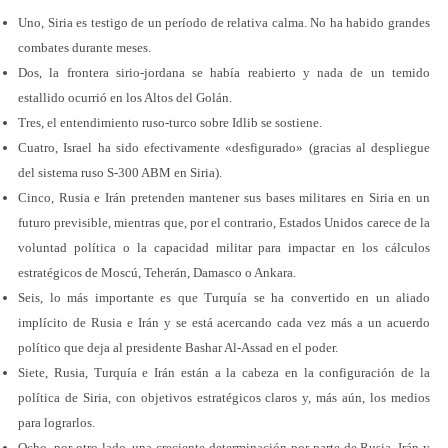
Uno, Siria es testigo de un período de relativa calma. No ha habido grandes
combates durante meses.
Dos, la frontera sirio-jordana se había reabierto y nada de un temido
estallido ocurrió en los Altos del Golán.
Tres, el entendimiento ruso-turco sobre Idlib se sostiene.
Cuatro, Israel ha sido efectivamente «desfigurado» (gracias al despliegue
del sistema ruso S-300 ABM en Siria).
Cinco, Rusia e Irán pretenden mantener sus bases militares en Siria en un
futuro previsible, mientras que, por el contrario, Estados Unidos carece de la
voluntad política o la capacidad militar para impactar en los cálculos
estratégicos de Moscú, Teherán, Damasco o Ankara.
Seis, lo más importante es que Turquía se ha convertido en un aliado
implícito de Rusia e Irán y se está acercando cada vez más a un acuerdo
político que deja al presidente Bashar Al-Assad en el poder.
Siete, Rusia, Turquía e Irán están a la cabeza en la configuración de la
política de Siria, con objetivos estratégicos claros y, más aún, los medios
para lograrlos.
Ocho, por otro lado, una creciente determinación por parte de Rusia, Irán y