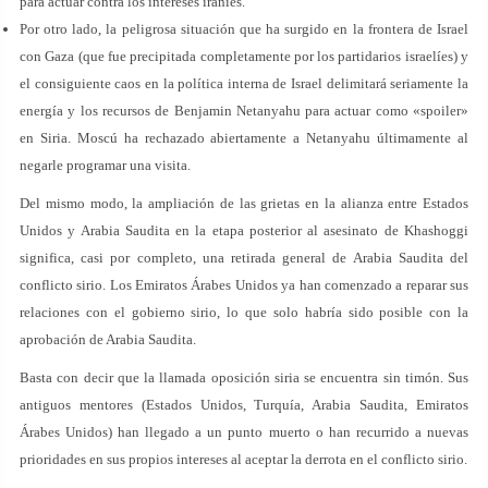
para actuar contra los intereses iraníes.
Por otro lado, la peligrosa situación que ha surgido en la frontera de Israel
con Gaza (que fue precipitada completamente por los partidarios israelíes) y
el consiguiente caos en la política interna de Israel delimitará seriamente la
energía y los recursos de Benjamin Netanyahu para actuar como «spoiler»
en Siria. Moscú ha rechazado abiertamente a Netanyahu últimamente al
negarle programar una visita.
Del mismo modo, la ampliación de las grietas en la alianza entre Estados
Unidos y Arabia Saudita en la etapa posterior al asesinato de Khashoggi
significa, casi por completo, una retirada general de Arabia Saudita del
conflicto sirio. Los Emiratos Árabes Unidos ya han comenzado a reparar sus
relaciones con el gobierno sirio, lo que solo habría sido posible con la
aprobación de Arabia Saudita.
Basta con decir que la llamada oposición siria se encuentra sin timón. Sus
antiguos mentores (Estados Unidos, Turquía, Arabia Saudita, Emiratos
Árabes Unidos) han llegado a un punto muerto o han recurrido a nuevas
prioridades en sus propios intereses al aceptar la derrota en el conflicto sirio.