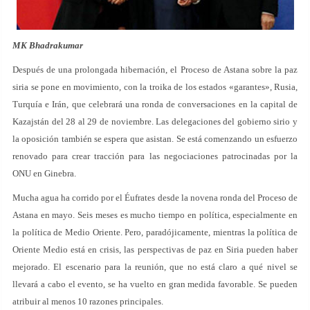
MK Bhadrakumar
Después de una prolongada hibernación, el Proceso de Astana sobre la paz
siria se pone en movimiento, con la troika de los estados «garantes», Rusia,
Turquía e Irán, que celebrará una ronda de conversaciones en la capital de
Kazajstán del 28 al 29 de noviembre. Las delegaciones del gobierno sirio y
la oposición también se espera que asistan. Se está comenzando un esfuerzo
renovado para crear tracción para las negociaciones patrocinadas por la
ONU en Ginebra.
Mucha agua ha corrido por el Éufrates desde la novena ronda del Proceso de
Astana en mayo. Seis meses es mucho tiempo en política, especialmente en
la política de Medio Oriente. Pero, paradójicamente, mientras la política de
Oriente Medio está en crisis, las perspectivas de paz en Siria pueden haber
mejorado. El escenario para la reunión, que no está claro a qué nivel se
llevará a cabo el evento, se ha vuelto en gran medida favorable. Se pueden
atribuir al menos 10 razones principales.