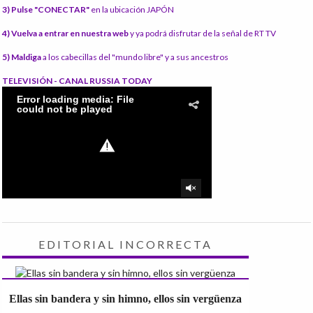
3) Pulse "CONECTAR"
en la ubicación JAPÓN
4) Vuelva a entrar en nuestra web
y ya podrá disfrutar de la señal de RT TV
5) Maldiga
a los cabecillas del "mundo libre" y a sus ancestros
TELEVISIÓN - CANAL RUSSIA TODAY
EDITORIAL INCORRECTA
Ellas sin bandera y sin himno, ellos sin vergüenza