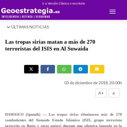
Ir a Versión Clásica o escritorio
Toggle 
ÚLTIMAS NOTICIAS
Las tropas sirias matan a más de 270
terroristas del ISIS en Al Suwaida
03 de diciembre de 2018, 20:00h
A+
a-
DAMASCO (Sputnik) — Las tropas sirias eliminaron más de 270
combatientes del llamado Estado Islámico (ISIS, grupo terrorista
proscrito en Rusia y otros países) durante una ofensiva lanzada en la