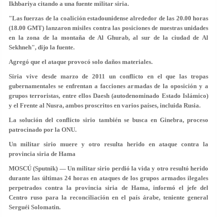
Ikhbariya citando a una fuente militar siria.
"Las fuerzas de la coalición estadounidense alrededor de las 20.00 horas
(18.00 GMT) lanzaron misiles contra las posiciones de nuestras unidades
en la zona de la montaña de Al Ghurab, al sur de la ciudad de Al
Sekhneh", dijo la fuente.
Agregó que el ataque provocó solo daños materiales.
Siria vive desde marzo de 2011 un conflicto en el que las tropas
gubernamentales se enfrentan a facciones armadas de la oposición y a
grupos terroristas, entre ellos Daesh (autodenominado Estado Islámico)
y el Frente al Nusra, ambos proscritos en varios países, incluida Rusia.
La solución del conflicto sirio también se busca en Ginebra, proceso
patrocinado por la ONU.
Un militar sirio muere y otro resulta herido en ataque contra la
provincia siria de Hama
MOSCÚ (Sputnik) — Un militar sirio perdió la vida y otro resultó herido
durante las últimas 24 horas en ataques de los grupos armados ilegales
perpetrados contra la provincia siria de Hama, informó el jefe del
Centro ruso para la reconciliación en el país árabe, teniente general
Serguéi Solomatin.