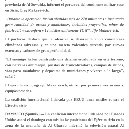
provincia de Al Suwaida, informó el portavoz del continente militar ruso
en Siria, Oleg Makarévich.
"Durante la operación fueron abatidos más de 270 militantes e incautada
gran cantidad de armas y municiones, incluidos proyectiles, minas de
fabricación extranjera y 12 misiles antitanque TOW", dijo Makarévich.
El portavoz destacó que la ofensiva se desarrolló en circunstancias
climáticas adversas y en una meseta volcánica surcada por cuevas
extensas y cañones de gran profundidad.
"El enemigo había construido una defensa escalonada en este terreno,
con barreras antitanque, puestos de francotiradores, campos de minas,
vías para maniobras y depósitos de municiones y víveres a lo largo",
señaló.
El ejército sirio, agregó Makarévich, utilizó por primera vez armas y
equipos pesados.
La coalición internacional liderada por EEUU lanza misiles contra el
Ejército sirio
DAMASCO (Sputnik) — La coalición internacional liderada por Estados
Unidos atacó el domingo con misiles las posiciones del Ejército sirio en la
zona de la montaña de Al Ghurab, informó la televisión estatal Al