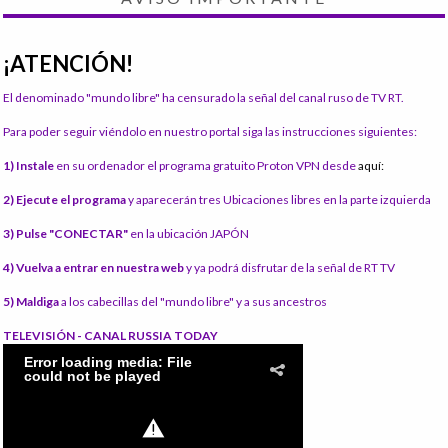
¡ATENCIÓN!
El denominado "mundo libre" ha censurado la señal del canal ruso de TV RT.
Para poder seguir viéndolo en nuestro portal siga las instrucciones siguientes:
1) Instale
en su ordenador el programa gratuito Proton VPN desde
aquí:
2) Ejecute el programa
y aparecerán tres Ubicaciones libres en la parte izquierda
3) Pulse "CONECTAR"
en la ubicación JAPÓN
4) Vuelva a entrar en nuestra web
y ya podrá disfrutar de la señal de RT TV
5) Maldiga
a los cabecillas del "mundo libre" y a sus ancestros
TELEVISIÓN - CANAL RUSSIA TODAY