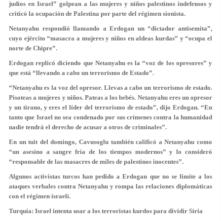
judíos en Israel” golpean a las mujeres y niños palestinos indefensos y
criticó la ocupación de Palestina por parte del régimen sionista.
Netanyahu respondió llamando a Erdogan un “dictador antisemita”,
cuyo ejército “masacra a mujeres y niños en aldeas kurdas” y “ocupa el
norte de Chipre”.
Erdogan replicó diciendo que Netanyahu es la “voz de los opresores” y
que está “llevando a cabo un terrorismo de Estado”.
“Netanyahu es la voz del opresor. Llevas a cabo un terrorismo de estado.
Pisoteas a mujeres y niños. Pateas a los bebés. Netanyahu eres un opresor
y un tirano, y eres el líder del terrorismo de estado”, dijo Erdogan. “En
tanto que Israel no sea condenado por sus crímenes contra la humanidad
nadie tendrá el derecho de acusar a otros de criminales”.
En un tuit del domingo, Cavusoglu también calificó a Netanyahu como
“un asesino a sangre fría de los tiempos modernos” y lo consideró
“responsable de las masacres de miles de palestinos inocentes”.
Algunos activistas turcos han pedido a Erdogan que no se limite a los
ataques verbales contra Netanyahu y rompa las relaciones diplomáticas
con el régimen israelí.
Turquía: Israel intenta usar a los terroristas kurdos para dividir Siria