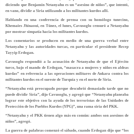
diciendo que Benjamín Netanyahu es un “asesino de niños”, que intentó,
en vano, dividir a Siria utilizando a los militantes kurdos allí.
Hablando en una conferencia de prensa con su homólogo tunecino,
Khemaies Jhinaoui, en Túnez, el lunes, Cavusoglu censuró a Netanyahu
por mostrar simpatía hacia los militantes kurdos.
Los comentarios se producen en medio de una guerra verbal entre
Netanyahu y las autoridades turcas, en particular el presidente Recep
Tayyip Erdogan.
Cavusoglu respondió a la acusación de Netanyahu de que el Ejército
turco, bajo el mando de Erdogan, “masacra a mujeres y niños en aldeas
kurdas” en referencia a las operaciones militares de Ankara contra los
militantes kurdos en el sureste de Turquía y en el norte de Siria.
“Netanyahu está preocupado porque descubrió demasiado tarde que no
puede dividir Siria”, dijo Cavusoglu, y agregó que “Netanyahu planeaba
lograr este objetivo con la ayuda de los terroristas de las Unidades de
Protección de los Pueblos Kurdos (YPG)”, una rama siria del PKK.
“Netanyahu y el PKK tienen algo más en común: ambos son asesinos de
niños”, agregó.
La guerra de palabras comenzó el sábado, cuando Erdogan dijo que “los