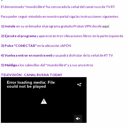
El denominado "mundo libre" ha censurado la señal del canal ruso de TV RT.
Para poder seguir viéndolo en nuestro portal siga las instrucciones siguientes:
1) Instale
en su ordenador el programa gratuito Proton VPN desde
aquí:
2) Ejecute el programa
y aparecerán tres Ubicaciones libres en la parte izquierda
3) Pulse "CONECTAR"
en la ubicación JAPÓN
4) Vuelva a entrar en nuestra web
y ya podrá disfrutar de la señal de RT TV
5) Maldiga
a los cabecillas del "mundo libre" y a sus ancestros
TELEVISIÓN - CANAL RUSSIA TODAY