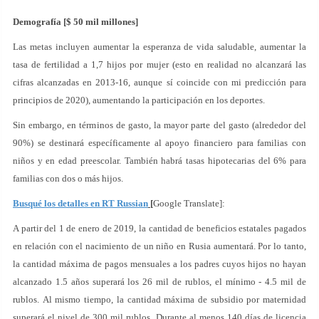
Demografía [$ 50 mil millones]
Las metas incluyen aumentar la esperanza de vida saludable, aumentar la
tasa de fertilidad a 1,7 hijos por mujer (esto en realidad no alcanzará las
cifras alcanzadas en 2013-16, aunque sí coincide con mi predicción para
principios de 2020), aumentando la participación en los deportes.
Sin embargo, en términos de gasto, la mayor parte del gasto (alrededor del
90%) se destinará específicamente al apoyo financiero para familias con
niños y en edad preescolar. También habrá tasas hipotecarias del 6% para
familias con dos o más hijos.
Busqué los detalles en RT Russian
[
Google Translate]:
A partir del 1 de enero de 2019, la cantidad de beneficios estatales pagados
en relación con el nacimiento de un niño en Rusia aumentará. Por lo tanto,
la cantidad máxima de pagos mensuales a los padres cuyos hijos no hayan
alcanzado 1.5 años superará los 26 mil de rublos, el mínimo - 4.5 mil de
rublos. Al mismo tiempo, la cantidad máxima de subsidio por maternidad
superará el nivel de 300 mil rublos. Durante al menos 140 días de licencia