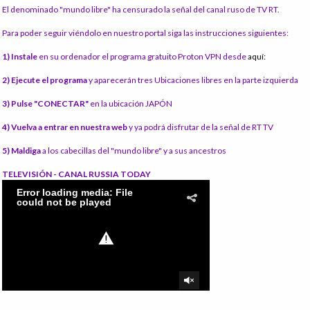
El denominado "mundo libre" ha censurado la señal del canal ruso de TV RT.
Para poder seguir viéndolo en nuestro portal siga las instrucciones siguientes:
1) Instale
en su ordenador el programa gratuito Proton VPN desde
aquí:
2) Ejecute el programa
y aparecerán tres Ubicaciones libres en la parte izquierda
3) Pulse "CONECTAR"
en la ubicación JAPÓN
4) Vuelva a entrar en nuestra web
y ya podrá disfrutar de la señal de RT TV
5) Maldiga
a los cabecillas del "mundo libre" y a sus ancestros
TELEVISIÓN - CANAL RUSSIA TODAY