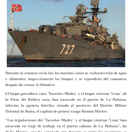
Durante su estancia en la isla los marinos rusos se reabastecerán de agua
y alimentos, inspeccionarán los buques y se repondrán del cansancio
después de cruzar el Atlántico.
El buque patrullero ruso 'Yaroslav Mudry' y el buque cisterna 'Lena', de
la Flota del Báltico rusa, han atracado en el puerto de La Habana,
informa la agencia Interfax citando al portavoz del Distrito Militar
Oriental de Rusia, el capitán de primer rango Román Mártov.
"Las tripulaciones del 'Yaroslav Mudry' y el buque cisterna 'Lena' han
atracado en viaje de trabajo en el puerto cubano de La Habana", ha
dicho Mártov, que ha agregado que durante su visita los marineros se