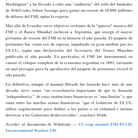
Washington" y ha llevado a cabo una "auditoría" del asilo del fundador
de WikiLeaks, Julian Assange, para ganar un rescate de 10.000 millones
de dólares del FMI, opina la experta.
Más allá de Ecuador, otros objetivos recientes de la “guerra” masiva del
FMI y el Banco Mundial incluyen a Argentina, que otorgó el mayor
préstamo de rescate del FMI en la historia el año pasado. El paquete de
préstamos fue, como era de esperar, impulsado en gran medida por los
EE.UU., según una declaración del Secretario del Tesoro Mnuchin
publicada el año pasado. En particular, el FMI fue instrumental en
causar el colapso completo de la economía argentina en 2001, enviando
un mal presagio para la aprobación del paquete de préstamos récord el
año pasado.
En definitiva, aunque el manual filtrado fue lanzado hace más de una
década, sirve como "un recordatorio importante de que la llamada
'independencia'" de estas instituciones financieras es "una ilusión" y que
están entre las muchas armas financieras "que el Gobierno de EE.UU.
utiliza regularmente para
doblar a los países a su voluntad
e incluso
derrocar a los Gobiernos desfavorecidos", concluye Webb.
Acceder al documento de Wikileaks —
US coup manual FM3-05.130,
Unconventional Warfare UW
.