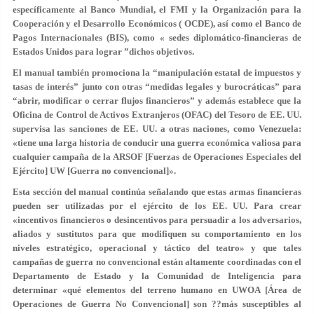
específicamente al Banco Mundial, el FMI y la Organización para la
Cooperación y el Desarrollo Económicos ( OCDE), así como el Banco de
Pagos Internacionales (BIS), como « sedes diplomático-financieras de
Estados Unidos para lograr ”dichos objetivos.
El manual también promociona la “manipulación estatal de impuestos y
tasas de interés” junto con otras “medidas legales y burocráticas” para
“abrir, modificar o cerrar flujos financieros” y además establece que la
Oficina de Control de Activos Extranjeros (OFAC) del Tesoro de EE. UU.
supervisa las sanciones de EE. UU. a otras naciones, como Venezuela:
«tiene una larga historia de conducir una guerra económica valiosa para
cualquier campaña de la ARSOF [Fuerzas de Operaciones Especiales del
Ejército] UW [Guerra no convencional]».
Esta sección del manual continúa señalando que estas armas financieras
pueden ser utilizadas por el ejército de los EE. UU. Para crear
«incentivos financieros o desincentivos para persuadir a los adversarios,
aliados y sustitutos para que modifiquen su comportamiento en los
niveles estratégico, operacional y táctico del teatro» y que tales
campañas de guerra no convencional están altamente coordinadas con el
Departamento de Estado y la Comunidad de Inteligencia para
determinar «qué elementos del terreno humano en UWOA [Área de
Operaciones de Guerra No Convencional] son ??más susceptibles al