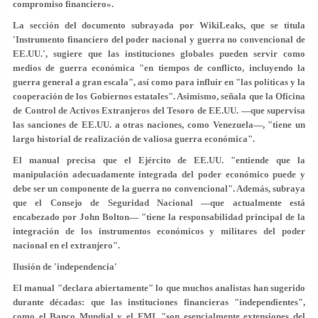
compromiso financiero».
La sección del documento subrayada por WikiLeaks, que se titula
'Instrumento financiero del poder nacional y guerra no convencional de
EE.UU.', sugiere que las instituciones globales pueden servir como
medios de guerra económica "en tiempos de conflicto, incluyendo la
guerra general a gran escala", así como para influir en "las políticas y la
cooperación de los Gobiernos estatales". Asimismo, señala que la Oficina
de Control de Activos Extranjeros del Tesoro de EE.UU. —que supervisa
las sanciones de EE.UU. a otras naciones, como Venezuela—, "tiene un
largo historial de realización de valiosa guerra económica".
El manual precisa que el Ejército de EE.UU. "entiende que la
manipulación adecuadamente integrada del poder económico
puede y
debe ser un componente de la guerra no convencional
". Además, subraya
que el Consejo de Seguridad Nacional —que actualmente está
encabezado por John Bolton— "tiene la responsabilidad principal de la
integración de los instrumentos económicos y militares del poder
nacional en el extranjero".
Ilusión de 'independencia'
El manual "declara abiertamente" lo que muchos analistas han sugerido
durante décadas: que las instituciones financieras "independientes",
como el Banco Mundial y el FMI, "son esencialmente extensiones del