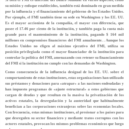
su misión y enfoque establecidos, también está dominado en gran medida
por la influencia y el financiamiento del gobierno de los Estados Unidos.
Por ejemplo, el FMI también tiene su sede en Washington y los EE. UU.
Es el mayor accionista de la compañía, el mayor con diferencia, que
posee el 17.46 por ciento de la institución, y también paga la cuota más
grande para el mantenimiento de la institución, pagando $ 164 mil
millones en compromisos financieros del FMI anualmente. . Aunque los
Estados Unidos no eligen al máximo ejecutivo del FMI, utiliza su
posición privilegiada como el mayor financiador de la institución para
controlar la política del FMI, amenazando con retener su financiamiento
del FMI si la institución no cumple con las demandas de Washington.
Como consecuencia de la influencia desigual de los EE. UU. sobre el
comportamiento de estas instituciones, estas organizaciones han utilizado
sus préstamos y donaciones para «atrapar» a las naciones endeudadas y
han impuesto programas de «ajuste estructural» a estos gobiernos que
cargan de deudas y que resultan en la masiva la privatización de los
activos estatales, la desregulación y la austeridad que habitualmente
benefician a las corporaciones extranjeras sobre las economías locales.
Con frecuencia, estas mismas instituciones, al presionar a los países para
que desregulen su sector financiero y mediante tratos corruptos con los
actores estatales, provocan los mismos problemas económicos que luego