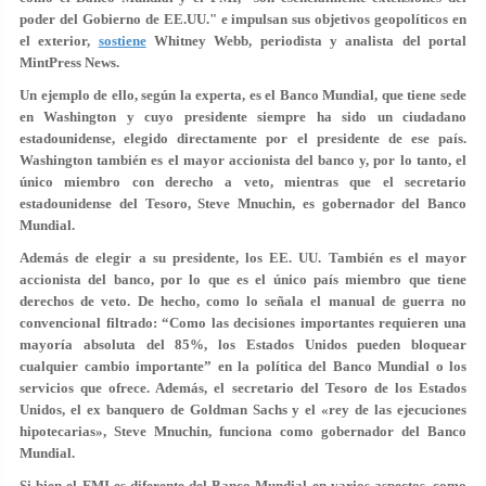
poder del Gobierno de EE.UU." e impulsan sus objetivos geopolíticos en
el exterior,
sostiene
Whitney Webb, periodista y analista del portal
MintPress News.
Un ejemplo de ello, según la experta, es el Banco Mundial, que tiene sede
en Washington y cuyo presidente siempre ha sido un ciudadano
estadounidense, elegido directamente por el presidente de ese país.
Washington también es el mayor accionista del banco y, por lo tanto,
el
único miembro con derecho a veto
, mientras que el secretario
estadounidense del Tesoro, Steve Mnuchin, es gobernador del Banco
Mundial.
Además de elegir a su presidente, los EE. UU. También es el mayor
accionista del banco, por lo que es el único país miembro que tiene
derechos de veto. De hecho, como lo señala el manual de guerra no
convencional filtrado: “Como las decisiones importantes requieren una
mayoría absoluta del 85%, los Estados Unidos pueden bloquear
cualquier cambio importante” en la política del Banco Mundial o los
servicios que ofrece. Además, el secretario del Tesoro de los Estados
Unidos, el ex banquero de Goldman Sachs y el «rey de las ejecuciones
hipotecarias», Steve Mnuchin, funciona como gobernador del Banco
Mundial.
Si bien el FMI es diferente del Banco Mundial en varios aspectos, como