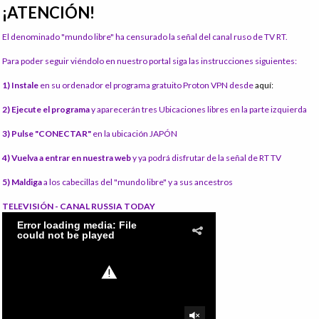
¡ATENCIÓN!
El denominado "mundo libre" ha censurado la señal del canal ruso de TV RT.
Para poder seguir viéndolo en nuestro portal siga las instrucciones siguientes:
1) Instale
en su ordenador el programa gratuito Proton VPN desde
aquí:
2) Ejecute el programa
y aparecerán tres Ubicaciones libres en la parte izquierda
3) Pulse "CONECTAR"
en la ubicación JAPÓN
4) Vuelva a entrar en nuestra web
y ya podrá disfrutar de la señal de RT TV
5) Maldiga
a los cabecillas del "mundo libre" y a sus ancestros
TELEVISIÓN - CANAL RUSSIA TODAY