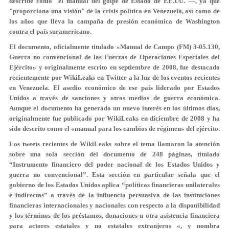
describe como "el manual del golpe de Estado de EE.UU."—, ya que
"proporciona una visión" de la crisis política en Venezuela, así como de
los años que lleva la campaña de presión económica de Washington
contra el país suramericano.
El documento, oficialmente titulado «Manual de Campo (FM) 3-05.130,
Guerra no convencional de las Fuerzas de Operaciones Especiales del
Ejército» y originalmente escrito en septiembre de 2008, fue destacado
recientemente por WikiLeaks en Twitter a la luz de los eventos recientes
en Venezuela. El asedio económico de ese país liderado por Estados
Unidos a través de sanciones y otros medios de guerra económica.
Aunque el documento ha generado un nuevo interés en los últimos días,
originalmente fue publicado por WikiLeaks en diciembre de 2008 y ha
sido descrito como el «manual para los cambios de régimen» del ejército.
Los tweets recientes de WikiLeaks sobre el tema llamaron la atención
sobre una sola sección del documento de 248 páginas, titulado
“Instrumento financiero del poder nacional de los Estados Unidos y
guerra no convencional”. Esta sección en particular señala que el
gobierno de los Estados Unidos aplica “políticas financieras unilaterales
e indirectas” a través de la influencia persuasiva de las instituciones
financieras internacionales y nacionales con respecto a la disponibilidad
y los términos de los préstamos, donaciones u otra asistencia financiera
para actores estatales y no estatales extranjeros «, y nombra