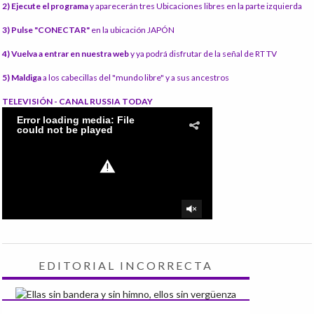
2) Ejecute el programa
y aparecerán tres Ubicaciones libres en la parte izquierda
3) Pulse "CONECTAR"
en la ubicación JAPÓN
4) Vuelva a entrar en nuestra web
y ya podrá disfrutar de la señal de RT TV
5) Maldiga
a los cabecillas del "mundo libre" y a sus ancestros
TELEVISIÓN - CANAL RUSSIA TODAY
EDITORIAL INCORRECTA