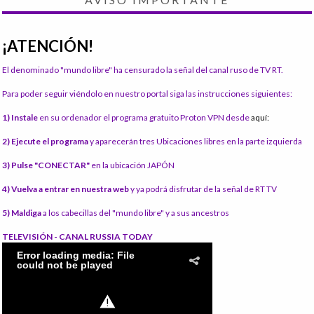
¡ATENCIÓN!
El denominado "mundo libre" ha censurado la señal del canal ruso de TV RT.
Para poder seguir viéndolo en nuestro portal siga las instrucciones siguientes:
1) Instale
en su ordenador el programa gratuito Proton VPN desde
aquí:
2) Ejecute el programa
y aparecerán tres Ubicaciones libres en la parte izquierda
3) Pulse "CONECTAR"
en la ubicación JAPÓN
4) Vuelva a entrar en nuestra web
y ya podrá disfrutar de la señal de RT TV
5) Maldiga
a los cabecillas del "mundo libre" y a sus ancestros
TELEVISIÓN - CANAL RUSSIA TODAY