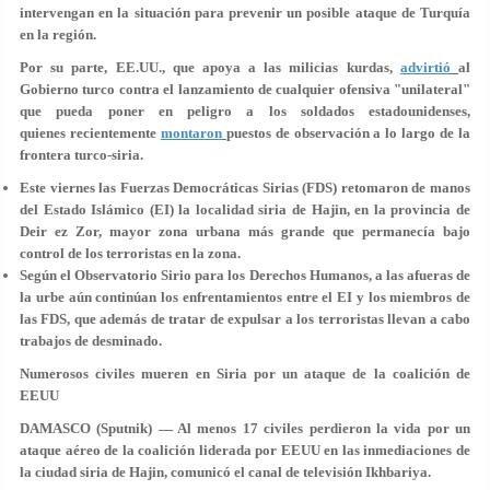
intervengan en la situación para prevenir un posible ataque de Turquía
en la región.
Por su parte, EE.UU., que apoya a las milicias kurdas,
advirtió
al
Gobierno turco contra el lanzamiento de cualquier ofensiva "unilateral"
que pueda poner en peligro a los soldados estadounidenses,
quienes recientemente
montaron
puestos de observación a lo largo de la
frontera turco-siria.
Este viernes las Fuerzas Democráticas Sirias (FDS) retomaron de manos
del Estado Islámico (EI) la localidad siria de Hajin, en la provincia de
Deir ez Zor, mayor zona urbana más grande que permanecía bajo
control de los terroristas en la zona.
Según el Observatorio Sirio para los Derechos Humanos, a las afueras de
la urbe aún continúan los enfrentamientos entre el EI y los miembros de
las FDS, que además de tratar de expulsar a los terroristas llevan a cabo
trabajos de desminado.
Numerosos civiles mueren en Siria por un ataque de la coalición de
EEUU
DAMASCO (Sputnik) — Al menos 17 civiles perdieron la vida por un
ataque aéreo de la coalición liderada por EEUU en las inmediaciones de
la ciudad siria de Hajin, comunicó el canal de televisión Ikhbariya.