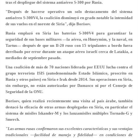
tras el despliegue del sistema antiaéreo S-300 por Rusia.
"Después de hacerse operativo un solo destacamento del sistema
antiaéreo S-300V4, la coalición disminuyó en grado notable la intensidad
de sus vuelos en el noreste de Siria", dijo Borísov.
Rusia emplazó en Siria las baterías S-300V4 para garantizar la
seguridad de sus bases militares —la aérea, en Hmeymim, y la naval, en
Tartus— después de que un Il-20 ruso con 15 tripulantes a bordo fuera
derribado por error durante un ataque aéreo israelí cerca de Latakia, a
mediados de septiembre pasado.
Una coalición de más de 70 naciones liderada por EEUU lucha contra el
grupo terrorista ISIS (autodenominado Estado Islámico, proscrito en
Rusia y otros países) en Siria e Irak desde 2014. Sus operaciones en Siria,
sin embargo, no están autorizadas por Damasco ni por el Consejo de
Seguridad de la ONU.
Borísov, quien realizó recientemente una visita al país árabe, también
destacó la eficacia de otras armas desplegadas en Siria, en particular el
sistema de misiles Iskander-M y los lanzamisiles múltiples Tornado-G y
Smerch.
"Las armas rusas confirmaron sus excelentes características y sus ventajas
tradicionales —facilidad de manejo y fidelidad— en condiciones de