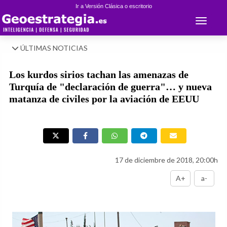
Ir a Versión Clásica o escritorio
Toggle 
ÚLTIMAS NOTICIAS
Los kurdos sirios tachan las amenazas de
Turquía de "declaración de guerra"… y nueva
matanza de civiles por la aviación de EEUU
17 de diciembre de 2018, 20:00h
A+
a-