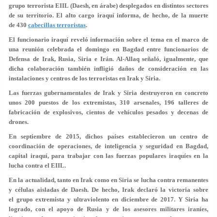
grupo terrorista EIIL (Daesh, en árabe) desplegados en distintos sectores
de su territorio.
El alto cargo iraquí informa, de hecho, de la muerte
de 430
cabecillas terroristas
.
El funcionario iraquí reveló información sobre el tema en el marco de
una reunión celebrada el domingo en Bagdad entre funcionarios de
Defensa de Irak, Rusia, Siria e Irán. Al-Allaq señaló, igualmente, que
dicha colaboración también infligió daños de consideración en las
instalaciones y centros de los terroristas en Irak y Siria.
Las fuerzas gubernamentales de Irak y Siria
destruyeron en concreto
unos 200 puestos de los extremistas, 310 arsenales, 196 talleres de
fabricación de explosivos, cientos de vehículos pesados y decenas de
drones
.
En septiembre de 2015, dichos países establecieron un centro de
coordinación de operaciones, de inteligencia y seguridad en Bagdad,
capital iraquí, para trabajar con las fuerzas populares iraquíes en la
lucha contra el EIIL.
En la actualidad, tanto en Irak como en Siria se lucha contra remanentes
y células aisladas de Daesh. De hecho, Irak declaró la victoria sobre
el grupo extremista y ultraviolento en diciembre de 2017. Y Siria ha
logrado, con el apoyo de Rusia y de los asesores militares iraníes,