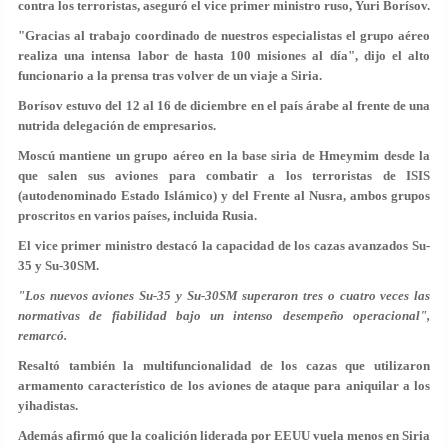
contra los terroristas, aseguró el vice primer ministro ruso, Yuri Borísov.
"Gracias al trabajo coordinado de nuestros especialistas el grupo aéreo
realiza una intensa labor de hasta 100 misiones al día", dijo el alto
funcionario a la prensa tras volver de un viaje a Siria.
Borísov estuvo del 12 al 16 de diciembre en el país árabe al frente de una
nutrida delegación de empresarios.
Moscú mantiene un grupo aéreo en la base siria de Hmeymim desde la
que salen sus aviones para combatir a los terroristas de ISIS
(autodenominado Estado Islámico) y del Frente al Nusra, ambos grupos
proscritos en varios países, incluida Rusia.
El vice primer ministro destacó la capacidad de los cazas avanzados Su-
35 y Su-30SM.
"Los nuevos aviones Su-35 y Su-30SM superaron tres o cuatro veces las
normativas de fiabilidad bajo un intenso desempeño operacional",
remarcó.
Resaltó también la multifuncionalidad de los cazas que utilizaron
armamento característico de los aviones de ataque para aniquilar a los
yihadistas.
Además afirmó que la coalición liderada por EEUU vuela menos en Siria