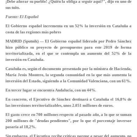
¡Debe añorar su pueblo! ¿Quién la obliga a seguir aquí?", dijo en uno de
sus tuits.
Fuente: El Español
El Gobierno español incrementa en un 52% la inversión en Cataluña a
costa de las regiones más pobres
MADRID (Sputnik) — El Gobierno español liderado por Pedro Sánchez
hizo público su proyecto de presupuestos para este 2019 de forma
territorializada, en el que se contempla un aumento del 52% de la
inversión en Cataluña.
Cataluña es, según el documento presentado por la ministra de Hacienda,
María Jesús Montero, la segunda comunidad en la que más aumenta la
inversión del Estado, siguiendo a la Comunidad Valenciana, con un 61%.
En tercer lugar se encuentra Andalucía, con un 44%.
En concreto, el Ejecutivo de Sánchez destinará a Cataluña el 16,8% de
las inversiones territorializables, unos 2.051 millones de euros.
El gasto crece en 700 millones respecto al pasado año, a lo que se suman
200 millones de "deudas pendientes", por lo que el porcentaje inversor
pasaría al 18,2%.
Sin embargo, el Ejecutivo recibe críticas porque a pesar del aumento, no