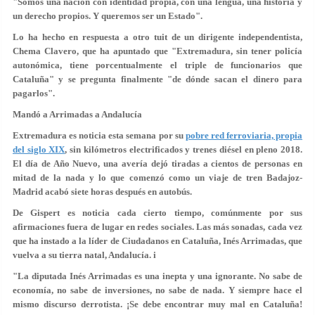
"Somos una nación con identidad propia, con una lengua, una historia y
un derecho propios. Y queremos ser un Estado".
Lo ha hecho en respuesta a otro tuit de un dirigente independentista,
Chema Clavero, que ha apuntado que "Extremadura, sin tener policía
autonómica, tiene porcentualmente el triple de funcionarios que
Cataluña" y se pregunta finalmente "de dónde sacan el dinero para
pagarlos".
Mandó a Arrimadas a Andalucía
Extremadura es noticia esta semana por su
pobre red ferroviaria, propia
del siglo XIX
, sin kilómetros electrificados y trenes diésel en pleno 2018.
El día de Año Nuevo, una avería dejó tiradas a cientos de personas en
mitad de la nada y lo que comenzó como un viaje de tren Badajoz-
Madrid acabó siete horas después en autobús.
De Gispert es noticia cada cierto tiempo, comúnmente por sus
afirmaciones fuera de lugar en redes sociales. Las más sonadas, cada vez
que ha instado a la líder de Ciudadanos en Cataluña, Inés Arrimadas, que
vuelva a su tierra natal, Andalucía. i
"
La diputada Inés Arrimadas es una inepta y una ignorante
. No sabe de
economía, no sabe de inversiones, no sabe de nada. Y siempre hace el
mismo discurso derrotista. ¡Se debe encontrar muy mal en Cataluña!