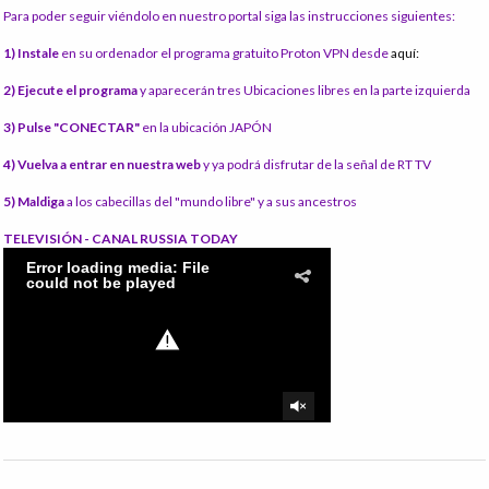
Para poder seguir viéndolo en nuestro portal siga las instrucciones siguientes:
1) Instale
en su ordenador el programa gratuito Proton VPN desde
aquí:
2) Ejecute el programa
y aparecerán tres Ubicaciones libres en la parte izquierda
3) Pulse "CONECTAR"
en la ubicación JAPÓN
4) Vuelva a entrar en nuestra web
y ya podrá disfrutar de la señal de RT TV
5) Maldiga
a los cabecillas del "mundo libre" y a sus ancestros
TELEVISIÓN - CANAL RUSSIA TODAY