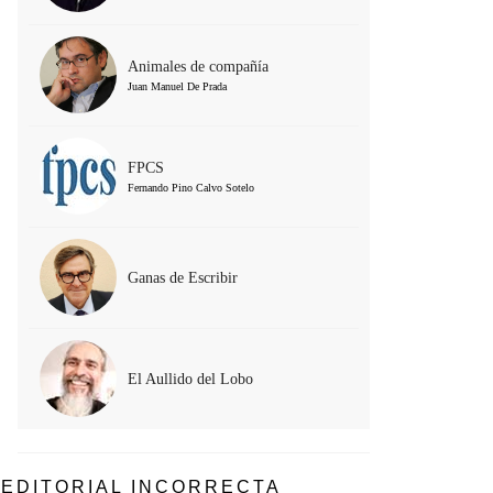
Animales de compañía
Juan Manuel De Prada
FPCS
Fernando Pino Calvo Sotelo
Ganas de Escribir
El Aullido del Lobo
EDITORIAL INCORRECTA