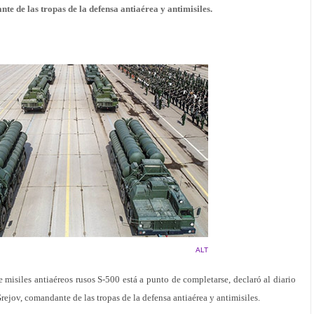
e de las tropas de la defensa antiaérea y antimisiles.
ALT
 misiles antiaéreos rusos S-500 está a punto de completarse, declaró al diario
ejov, comandante de las tropas de la defensa antiaérea y antimisiles.