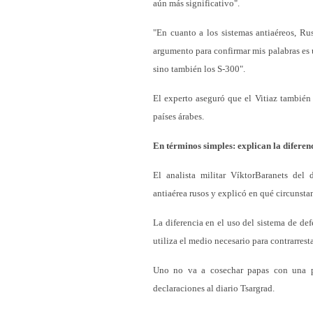
aún más significativo".
"En cuanto a los sistemas antiaéreos, R
argumento para confirmar mis palabras es 
sino también los S-300".
El experto aseguró que el Vitiaz también 
países árabes.
En términos simples: explican la diferenc
El analista militar VíktorBaranets de
antiaérea rusos y explicó en qué circunsta
La diferencia en el uso del sistema de def
utiliza el medio necesario para contrarrest
Uno no va a cosechar papas con una p
declaraciones al diario Tsargrad.