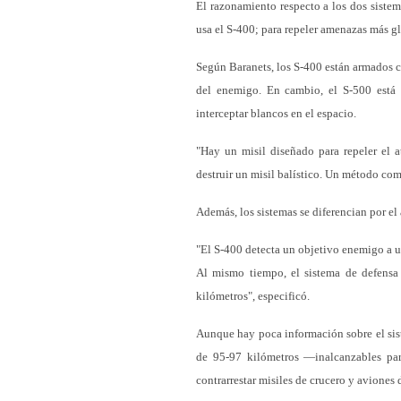
El razonamiento respecto a los dos sistem
usa el S-400; para repeler amenazas más glo
Según Baranets, los S-400 están armados c
del enemigo. En cambio, el S-500 está 
interceptar blancos en el espacio.
"Hay un misil diseñado para repeler el 
destruir un misil balístico. Un método com
Además, los sistemas se diferencian por el
"El S-400 detecta un objetivo enemigo a u
Al mismo tiempo, el sistema de defensa 
kilómetros", especificó.
Aunque hay poca información sobre el sist
de 95-97 kilómetros —inalcanzables para
contrarrestar misiles de crucero y aviones 