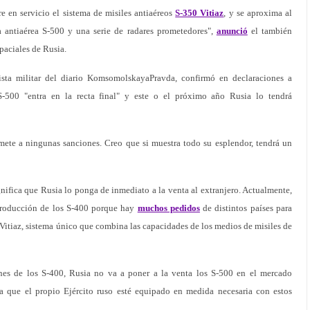
e en servicio el sistema de misiles antiaéreos
S-350 Vitiaz
, y se aproxima al
sa antiaérea S-500 y una serie de radares prometedores",
anunció
el también
paciales de Rusia.
lista militar del diario KomsomolskayaPravda, confirmó en declaraciones a
S-500 "entra en la recta final" y este o el próximo año Rusia lo tendrá
mete a ningunas sanciones. Creo que si muestra todo su esplendor, tendrá un
gnifica que Rusia lo ponga de inmediato a la venta al extranjero. Actualmente,
 producción de los S-400 porque hay
muchos pedidos
de distintos países para
el Vitiaz, sistema único que combina las capacidades de los medios de misiles de
nes de los S-400, Rusia no va a poner a la venta los S-500 en el mercado
ta que el propio Ejército ruso esté equipado en medida necesaria con estos