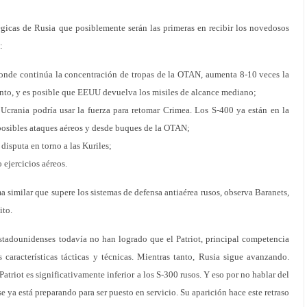
tégicas de Rusia que posiblemente serán las primeras en recibir los novedosos
:
donde continúa la concentración de tropas de la OTAN, aumenta 8-10 veces la
nto, y es posible que EEUU devuelva los misiles de alcance mediano;
 Ucrania podría usar la fuerza para retomar Crimea. Los S-400 ya están en la
 posibles ataques aéreos y desde buques de la OTAN;
disputa en torno a las Kuriles;
 ejercicios aéreos.
 similar que supere los sistemas de defensa antiaérea rusos, observa Baranets,
ito.
estadounidenses todavía no han logrado que el Patriot, principal competencia
 características tácticas y técnicas. Mientras tanto, Rusia sigue avanzando.
Patriot es significativamente inferior a los S-300 rusos. Y eso por no hablar del
e ya está preparando para ser puesto en servicio. Su aparición hace este retraso