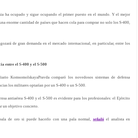
usia ha ocupado y sigue ocupando el primer puesto en el mundo. Y el mejor
una enorme cantidad de países que hacen cola para comprar no solo los S-400,
gozará de gran demanda en el mercado internacional, en particular, entre los
ia entre el S-400 y el S-500
l diario KomsomolskayaPravda comparó los novedosos sistemas de defensa
ncias los militares optarían por un S-400 o un S-500.
ensa antiaérea S-400 y el S-500 es evidente para los profesionales: el Ejército
ar un objetivo concreto.
ala de oro si puede hacerlo con una pala normal,
señaló
el analista en