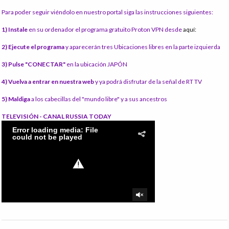
Para poder seguir viéndolo en nuestro portal siga las instrucciones siguientes:
1) Instale
en su ordenador el programa gratuito Proton VPN desde
aquí:
2) Ejecute el programa
y aparecerán tres Ubicaciones libres en la parte izquierda
3) Pulse "CONECTAR"
en la ubicación JAPÓN
4) Vuelva a entrar en nuestra web
y ya podrá disfrutar de la señal de RT TV
5) Maldiga
a los cabecillas del "mundo libre" y a sus ancestros
TELEVISIÓN - CANAL RUSSIA TODAY