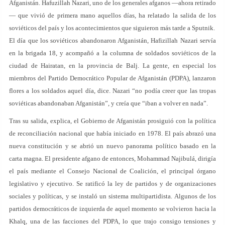
Afganistán. Hafuzillah Nazari, uno de los generales afganos —ahora retirado
— que vivió de primera mano aquellos días, ha relatado la salida de los
soviéticos del país y los acontecimientos que siguieron más tarde a Sputnik.
El día que los soviéticos abandonaron Afganistán, Hafizillah Nazari servía
en la brigada 18, y acompañó a la columna de soldados soviéticos de la
ciudad de Hairatan, en la provincia de Balj. La gente, en especial los
miembros del Partido Democrático Popular de Afganistán (PDPA), lanzaron
flores a los soldados aquel día, dice. Nazari “no podía creer que las tropas
soviéticas abandonaban Afganistán”, y creía que “iban a volver en nada”.
Tras su salida, explica, el Gobierno de Afganistán prosiguió con la política
de reconciliación nacional que había iniciado en 1978. El país abrazó una
nueva constitución y se abrió un nuevo panorama político basado en la
carta magna. El presidente afgano de entonces, Mohammad Najibulá, dirigía
el país mediante el Consejo Nacional de Coalición, el principal órgano
legislativo y ejecutivo. Se ratificó la ley de partidos y de organizaciones
sociales y políticas, y se instaló un sistema multipartidista. Algunos de los
partidos democráticos de izquierda de aquel momento se volvieron hacia la
Khalq, una de las facciones del PDPA, lo que trajo consigo tensiones y