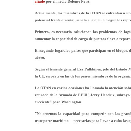
citado
por el medio Defense News.
Actualmente, los miembros de la OTAN se enfrentan a una 
potencial frente oriental, señala el artículo. Según los rep
Primero, es necesario solucionar los problemas de logí
aumentar la capacidad de carga de puertos clave o reparar
En segundo lugar, los países que participan en el bloque, 
aéreo.
Según el teniente general Esa Pulkkinen, jefe del Estado 
la UE, en parte en las de los países miembros de la organiz
La OTAN en varias ocasiones ha llamado la atención sobre 
retirado de la Armada de EEUU, Jerry Hendrix, subrayó q
creciente" para Washington.
"No tenemos la capacidad para competir con las grand
transporte marítimo— necesarias para llevar a cabo las o