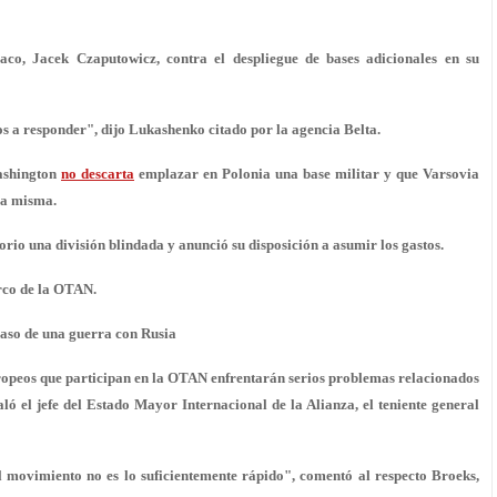
aco, Jacek Czaputowicz, contra el despliegue de bases adicionales en su
os a responder", dijo Lukashenko citado por la agencia Belta.
ashington
no descarta
emplazar en Polonia una base militar y que Varsovia
la misma.
rio una división blindada y anunció su disposición a asumir los gastos.
arco de la OTAN.
 caso de una guerra con Rusia
uropeos que participan en la OTAN enfrentarán serios problemas relacionados
aló el jefe del Estado Mayor Internacional de la Alianza, el teniente general
el movimiento no es lo suficientemente rápido", comentó al respecto Broeks,