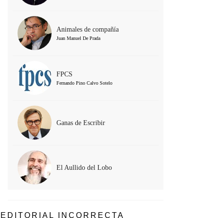
Animales de compañía
Juan Manuel De Prada
FPCS
Fernando Pino Calvo Sotelo
Ganas de Escribir
El Aullido del Lobo
EDITORIAL INCORRECTA