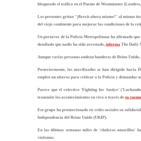
bloqueado el tráfico en el Puente de Westminster (Londres
Los presentes gritan
"¡Brexit ahora mismo!"
al mismo tie
del viejo continente para mejorar las condiciones de la r
Un portavoz de la Policía Metropolitana ha afirmado que 
detallado que
nadie ha sido arrestado
,
informa
The Daily 
Aunque varias personas ondean banderas de Reino Unido, 
Posteriormente, los movilizados se han dirigido hacia D
empleó un altavoz para criticar a la Policía y
demandar un
Parece que el colectivo
'Fighting for Justice'
('Luchando 
transmite los acontecimientos en vivo a través de
su cuent
Ese grupo ha promocionado en redes sociales su solidarida
Independencia del Reino Unido (UKIP).
En las últimas semanas miles de 'chalecos amarillos' h
violentas
.