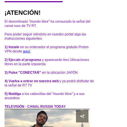
¡ATENCIÓN!
El denominado "mundo libre" ha censurado la señal del
canal ruso de TV RT.
Para poder seguir viéndolo en nuestro portal siga las
instrucciones siguientes:
1) Instale
en su ordenador el programa gratuito Proton
VPN desde
aquí:
2) Ejecute el programa
y aparecerán tres Ubicaciones
libres en la parte izquierda
3) Pulse "CONECTAR"
en la ubicación JAPÓN
4) Vuelva a entrar en nuestra web
y ya podrá disfrutar de
la señal de RT TV
5) Maldiga
a los cabecillas del "mundo libre" y a sus
ancestros
TELEVISIÓN - CANAL RUSSIA TODAY