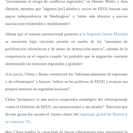
"incrementan el riesgo de conflictos regionales" en Oriente Medio y Asia
Oriental, mientras que "algunos [sic] aliados y socios de EEUU buscan una
mayor independencia de Washington" y "están más abiertos a nuevas
asociaciones bilaterales y multilaterales".
Afirma que el sistema internacional posterior a
la Segunda Guerra Mundial
se encuentra bajo creciente presión en medio de las "amenazas de
proliferación cibernéticas y de armas de destrucción masiva", además de la
competencia en el espacio cuando "es probable que la migración continúe
alimentando las tensiones regionales y globales".
A su juicio, China y Rusia constituyen las "máximas amenazas de espionaje
y de ciberataques" y buscan "influir en las políticas de EEUU y avanzar sus
propios intereses en seguridad nacional".
China "permanece el más activo competidor estratégico del ciberespionaje
contra el Gobierno de EEUU, sus trasnacionales y sus aliados". Pareciera que
de este guion fue sacado el 'cuento chino' del
espionaje global de Huawei
y
su 'ominoso' 5G
.
Hoy China tendría la capacidad de lanzar ciberataques para interrumpir la