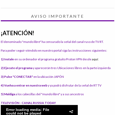
AVISO IMPORTANTE
¡ATENCIÓN!
El denominado "mundo libre" ha censurado la señal del canal ruso de TV RT.
Para poder seguir viéndolo en nuestro portal siga las instrucciones siguientes:
1) Instale
en su ordenador el programa gratuito Proton VPN desde
aquí:
2) Ejecute el programa
y aparecerán tres Ubicaciones libres en la parte izquierda
3) Pulse "CONECTAR"
en la ubicación JAPÓN
4) Vuelva a entrar en nuestra web
y ya podrá disfrutar de la señal de RT TV
5) Maldiga
a los cabecillas del "mundo libre" y a sus ancestros
TELEVISIÓN - CANAL RUSSIA TODAY