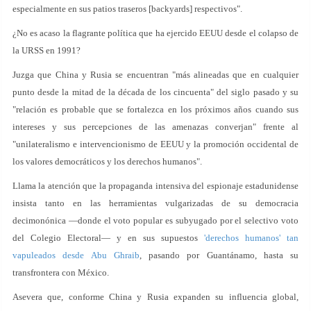
especialmente en sus patios traseros [backyards] respectivos".
¿No es acaso la flagrante política que ha ejercido EEUU desde el colapso de
la URSS en 1991?
Juzga que China y Rusia se encuentran "más alineadas que en cualquier
punto desde la mitad de la década de los cincuenta" del siglo pasado y su
"relación es probable que se fortalezca en los próximos años cuando sus
intereses y sus percepciones de las amenazas converjan" frente al
"unilateralismo e intervencionismo de EEUU y la promoción occidental de
los valores democráticos y los derechos humanos".
Llama la atención que la propaganda intensiva del espionaje estadunidense
insista tanto en las herramientas vulgarizadas de su democracia
decimonónica —donde el voto popular es subyugado por el selectivo voto
del Colegio Electoral— y en sus supuestos
'derechos humanos' tan
vapuleados desde Abu Ghraib
, pasando por Guantánamo, hasta su
transfrontera con México.
Asevera que, conforme China y Rusia expanden su influencia global,