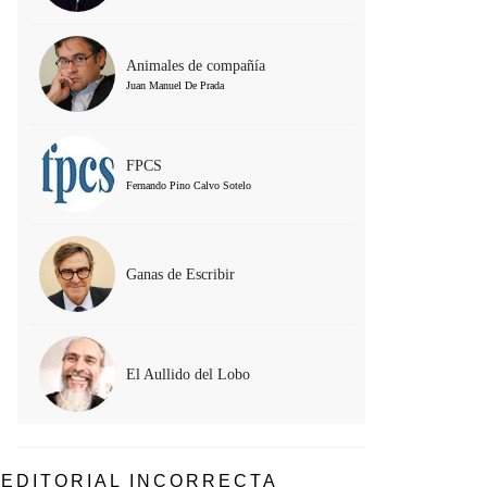
Animales de compañía
Juan Manuel De Prada
FPCS
Fernando Pino Calvo Sotelo
Ganas de Escribir
El Aullido del Lobo
EDITORIAL INCORRECTA