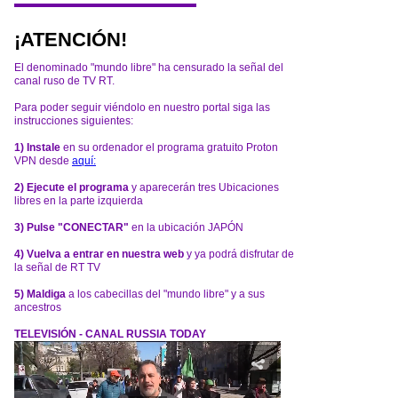
¡ATENCIÓN!
El denominado "mundo libre" ha censurado la señal del
canal ruso de TV RT.
Para poder seguir viéndolo en nuestro portal siga las
instrucciones siguientes:
1) Instale
en su ordenador el programa gratuito Proton
VPN desde
aquí:
2) Ejecute el programa
y aparecerán tres Ubicaciones
libres en la parte izquierda
3) Pulse "CONECTAR"
en la ubicación JAPÓN
4) Vuelva a entrar en nuestra web
y ya podrá disfrutar de
la señal de RT TV
5) Maldiga
a los cabecillas del "mundo libre" y a sus
ancestros
TELEVISIÓN - CANAL RUSSIA TODAY