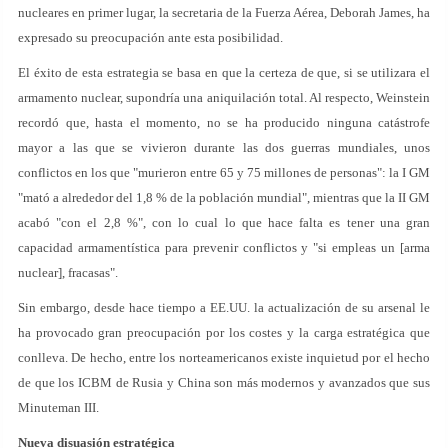
nucleares en primer lugar, la secretaria de la Fuerza Aérea, Deborah James, ha
expresado su preocupación ante esta posibilidad.
El éxito de esta estrategia se basa en que la certeza de que, si se utilizara el
armamento nuclear, supondría una aniquilación total. Al respecto, Weinstein
recordó que, hasta el momento, no se ha producido ninguna catástrofe
mayor a las que se vivieron durante las dos guerras mundiales, unos
conflictos en los que "murieron entre 65 y 75 millones de personas": la I GM
"mató a alrededor del 1,8 % de la población mundial", mientras que la II GM
acabó "con el 2,8 %", con lo cual lo que hace falta es tener una gran
capacidad armamentística para prevenir conflictos y "si empleas un [arma
nuclear], fracasas".
Sin embargo, desde hace tiempo a EE.UU. la actualización de su arsenal le
ha provocado gran preocupación por los costes y la carga estratégica que
conlleva. De hecho, entre los norteamericanos existe inquietud por el hecho
de que los ICBM de Rusia y China son más modernos y avanzados que sus
Minuteman III.
Nueva disuasión estratégica