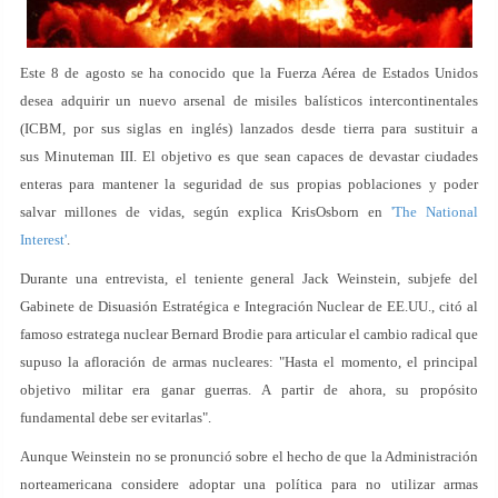
Este 8 de agosto se ha conocido que la Fuerza Aérea de Estados Unidos
desea adquirir un nuevo arsenal de misiles balísticos intercontinentales
(ICBM, por sus siglas en inglés) lanzados desde tierra para sustituir a
sus Minuteman III. El objetivo es que sean capaces de devastar ciudades
enteras para mantener la seguridad de sus propias poblaciones y poder
salvar millones de vidas, según explica KrisOsborn en
'The National
Interest'
.
Durante una entrevista, el teniente general Jack Weinstein, subjefe del
Gabinete de Disuasión Estratégica e Integración Nuclear de EE.UU., citó al
famoso estratega nuclear Bernard Brodie para articular el cambio radical que
supuso la afloración de armas nucleares: "Hasta el momento, el principal
objetivo militar era ganar guerras. A partir de ahora, su propósito
fundamental debe ser evitarlas".
Aunque Weinstein no se pronunció sobre el hecho de que la Administración
norteamericana considere adoptar una política para no utilizar armas