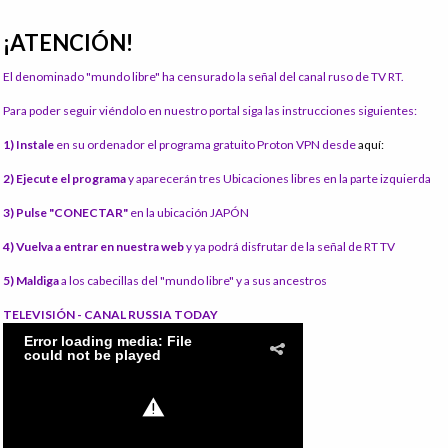
¡ATENCIÓN!
El denominado "mundo libre" ha censurado la señal del canal ruso de TV RT.
Para poder seguir viéndolo en nuestro portal siga las instrucciones siguientes:
1) Instale
en su ordenador el programa gratuito Proton VPN desde
aquí:
2) Ejecute el programa
y aparecerán tres Ubicaciones libres en la parte izquierda
3) Pulse "CONECTAR"
en la ubicación JAPÓN
4) Vuelva a entrar en nuestra web
y ya podrá disfrutar de la señal de RT TV
5) Maldiga
a los cabecillas del "mundo libre" y a sus ancestros
TELEVISIÓN - CANAL RUSSIA TODAY