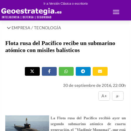
Ir a Versión Clásica o escritorio
Toggle 
EMPRESA / TECNOLOGÍA
Flota rusa del Pacífico recibe un submarino
atómico con misiles balísticos
30 de septiembre de 2016, 22:00h
A+
a-
La Flota rusa del Pacífico recibió ayer un
segundo submarino atómico de cuarta
generación, el "Vladímir Monomaj", que está