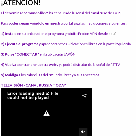
¡ATENCIÓN!
El denominado "mundo libre" ha censurado la señal del canal ruso de TV RT.
Para poder seguir viéndolo en nuestro portal siga las instrucciones siguientes:
1) Instale
en su ordenador el programa gratuito Proton VPN desde
aquí:
2) Ejecute el programa
y aparecerán tres Ubicaciones libres en la parte izquierda
3) Pulse "CONECTAR"
en la ubicación JAPÓN
4) Vuelva a entrar en nuestra web
y ya podrá disfrutar de la señal de RT TV
5) Maldiga
a los cabecillas del "mundo libre" y a sus ancestros
TELEVISIÓN - CANAL RUSSIA TODAY