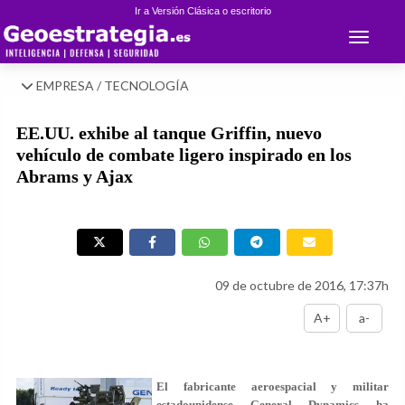
Ir a Versión Clásica o escritorio
Toggle 
EMPRESA / TECNOLOGÍA
EE.UU. exhibe al tanque Griffin, nuevo
vehículo de combate ligero inspirado en los
Abrams y Ajax
09 de octubre de 2016, 17:37h
A+
a-
El fabricante aeroespacial y militar
estadounidense General Dynamics ha