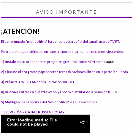
AVISO IMPORTANTE
¡ATENCIÓN!
El denominado "mundo libre" ha censurado la señal del canal ruso de TV RT.
Para poder seguir viéndolo en nuestro portal siga las instrucciones siguientes:
1) Instale
en su ordenador el programa gratuito Proton VPN desde
aquí:
2) Ejecute el programa
y aparecerán tres Ubicaciones libres en la parte izquierda
3) Pulse "CONECTAR"
en la ubicación JAPÓN
4) Vuelva a entrar en nuestra web
y ya podrá disfrutar de la señal de RT TV
5) Maldiga
a los cabecillas del "mundo libre" y a sus ancestros
TELEVISIÓN - CANAL RUSSIA TODAY