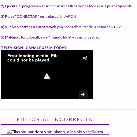
2) Ejecute el programa
y aparecerán tres Ubicaciones libres en la parte izquierda
3) Pulse "CONECTAR"
en la ubicación JAPÓN
4) Vuelva a entrar en nuestra web
y ya podrá disfrutar de la señal de RT TV
5) Maldiga
a los cabecillas del "mundo libre" y a sus ancestros
TELEVISIÓN - CANAL RUSSIA TODAY
EDITORIAL INCORRECTA