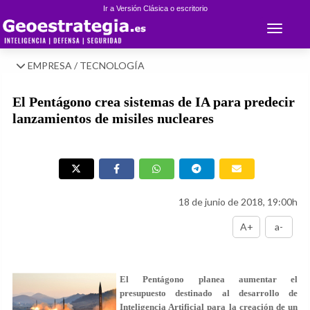
Ir a Versión Clásica o escritorio
Toggle 
EMPRESA / TECNOLOGÍA
El Pentágono crea sistemas de IA para predecir
lanzamientos de misiles nucleares
18 de junio de 2018, 19:00h
A+
a-
El Pentágono planea aumentar el
presupuesto destinado al desarrollo de
Inteligencia Artificial para la creación de un