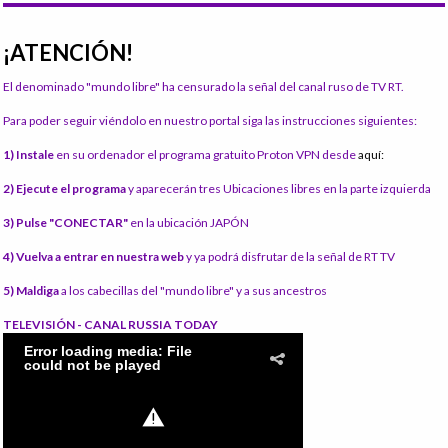
¡ATENCIÓN!
El denominado "mundo libre" ha censurado la señal del canal ruso de TV RT.
Para poder seguir viéndolo en nuestro portal siga las instrucciones siguientes:
1) Instale
en su ordenador el programa gratuito Proton VPN desde
aquí:
2) Ejecute el programa
y aparecerán tres Ubicaciones libres en la parte izquierda
3) Pulse "CONECTAR"
en la ubicación JAPÓN
4) Vuelva a entrar en nuestra web
y ya podrá disfrutar de la señal de RT TV
5) Maldiga
a los cabecillas del "mundo libre" y a sus ancestros
TELEVISIÓN - CANAL RUSSIA TODAY