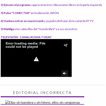
2) Ejecute el programa
y aparecerán tres Ubicaciones libres en la parte izquierda
3) Pulse "CONECTAR"
en la ubicación JAPÓN
4) Vuelva a entrar en nuestra web
y ya podrá disfrutar de la señal de RT TV
5) Maldiga
a los cabecillas del "mundo libre" y a sus ancestros
TELEVISIÓN - CANAL RUSSIA TODAY
EDITORIAL INCORRECTA