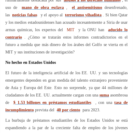
rutinariamente destacada por sus
abusos a los derechos humanos
, el
uso de
mano de obra esclava
,
el antisemitismo
desenfrenado,
las
noticias falsas
y el apoyo al
terrorismo yihadista
. Si bien Qatar
y los medios estadounidenses han acusado incesantemente a Siria de usar
armas químicas, los expertos del
MIT
y la ONU han
aducido lo
contrario
. ¿Cómo se tratarán estos informes contradictorios en el
futuro a medida que más dinero de los árabes del Golfo se vierta en el
MIT y sus instituciones de investigación?
No hecho en Estados Unidos
El futuro de la inteligencia artificial de los EE. UU. y sus tecnologías
emergentes dependen en gran medida del talento extranjero proveniente
de Asia y Europa del Este. Esto no sorprende, ya que 44 millones de
ciudadanos de los EE. UU. actualmente cargan con una
suma
asombrosa
de
$ 1.53 billones en préstamos estudiantiles
, con una
tasa de
incumplimiento
prevista del
40 por ciento
para 2023.
La burbuja de préstamos estudiantiles de los Estados Unidos se está
expandiendo a la par de la creciente falta de empleo de los jóvenes