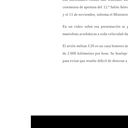
ceremonia de apertura del 12.º Salón Aére
y el 11 de noviembre, informa el Minister
En un video sobre esa presentación se p
maniobras acrobáticas a toda velocidad du
El avión militar J-20 es un caza bimotor 
de 2.000 kilómetros por hora. Su fuselaje
para evitar que resulte difícil de detectar a