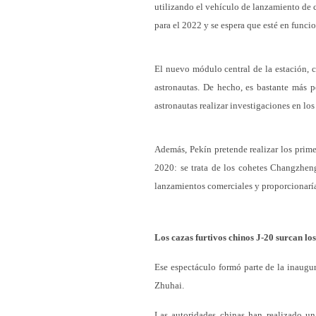
utilizando el vehículo de lanzamiento de 
para el 2022 y se espera que esté en func
El nuevo módulo central de la estación, c
astronautas. De hecho, es bastante más p
astronautas realizar investigaciones en lo
Además, Pekín pretende realizar los prim
2020: se trata de los cohetes Changzhe
lanzamientos comerciales y proporcionarían
Los cazas furtivos chinos J-20 surcan los
Ese espectáculo formó parte de la inaugu
Zhuhai.
Las autoridades chinas han realizado un