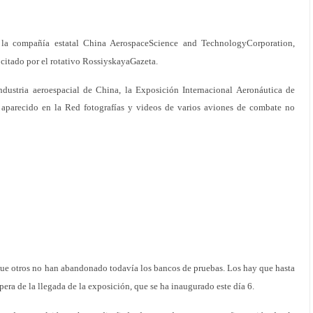
r la compañía estatal China AerospaceScience and TechnologyCorporation,
n citado por el rotativo RossiyskayaGazeta.
ndustria aeroespacial de China, la Exposición Internacional Aeronáutica de
 aparecido en la Red fotografías y videos de varios aviones de combate no
 que otros no han abandonado todavía los bancos de pruebas. Los hay que hasta
era de la llegada de la exposición, que se ha inaugurado este día 6.