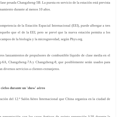
clase pesada Changzheng-5B. La puesta en servicio de la estación está prevista
ionamiento durante al menos 10 años.
ompetencia de la Estación Espacial Internacional (EEI), puede albergar a tres
equeño que el de la EEI, pero se prevé que la nueva estación permita a los
s campos de la biología y la microgravedad, según Phys.org.
eros lanzamientos de propulsores de combustible líquido de clase media en el
ng-6A, Changzheng-7A y Changzheng-8, que posiblemente serán usados para
 diversos servicios a clientes extranjeros.
 cielos durante un 'show' aéreo
ración del 12.º Salón Aéreo Internacional que China organiza en la ciudad de
a presentación con los cazas furtivos de quinta generación J-20 durante la