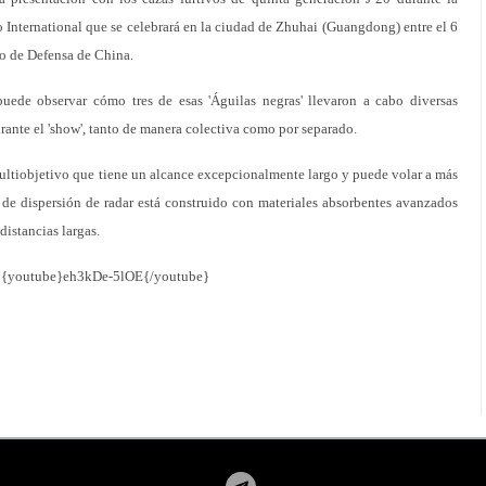
o International que se celebrará en la ciudad de Zhuhai (Guangdong) entre el 6
io de Defensa de China.
uede observar cómo tres de esas 'Águilas negras' llevaron a cabo diversas
rante el 'show', tanto de manera colectiva como por separado.
multiobjetivo que tiene un alcance excepcionalmente largo y puede volar a más
 de dispersión de radar está construido con materiales absorbentes avanzados
 distancias largas.
{youtube}eh3kDe-5lOE{/youtube}