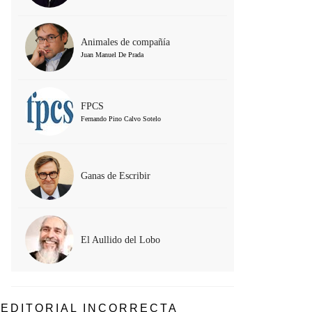
Animales de compañía
Juan Manuel De Prada
FPCS
Fernando Pino Calvo Sotelo
Ganas de Escribir
El Aullido del Lobo
EDITORIAL INCORRECTA