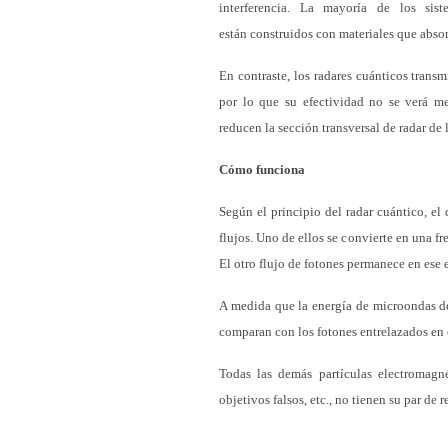
interferencia. La mayoría de los sis
están construidos con materiales que absor
En contraste, los radares cuánticos trans
por lo que su efectividad no se verá me
reducen la sección transversal de radar de 
Cómo funciona
Según el principio del radar cuántico, el
flujos. Uno de ellos se convierte en una f
El otro flujo de fotones permanece en ese 
A medida que la energía de microondas de l
comparan con los fotones entrelazados en el
Todas las demás partículas electromagné
objetivos falsos, etc., no tienen su par de 