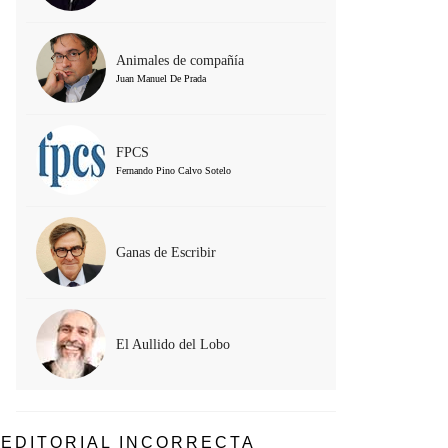
Animales de compañía
Juan Manuel De Prada
FPCS
Fernando Pino Calvo Sotelo
Ganas de Escribir
El Aullido del Lobo
EDITORIAL INCORRECTA