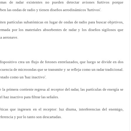
temas de radar existentes no pueden detectar aviones furtivos porque
ben las ondas de radio y tienen diseños aerodinámicos 'furtivos'.
miten partículas subatómicas en lugar de ondas de radio para buscar objetivos,
rmada por los materiales absorbentes de radar y los diseños sigilosos que
la aeronave.
 dispositivo crea un flujo de fotones entrelazados, que luego se divide en dos
recuencia de microondas que se transmite y se refleja como un radar tradicional.
estado como un 'haz inactivo'.
a primera corriente regresa al receptor del radar, las partículas de energía se
 haz inactivo para filtrar las señales.
ticas que ingresen en el receptor: luz diurna, interferencias del enemigo,
referencia y por lo tanto son descartadas.