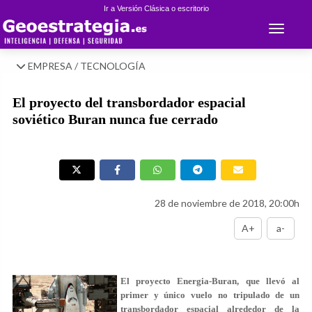
Ir a Versión Clásica o escritorio
Toggle 
EMPRESA / TECNOLOGÍA
El proyecto del transbordador espacial
soviético Buran nunca fue cerrado
28 de noviembre de 2018, 20:00h
A+
a-
El proyecto Energia-Buran, que llevó al
primer y único vuelo no tripulado de un
transbordador espacial alrededor de la