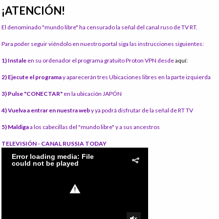
¡ATENCIÓN!
El denominado "mundo libre" ha censurado la señal del canal ruso de TV RT.
Para poder seguir viéndolo en nuestro portal siga las instrucciones siguientes:
1) Instale
en su ordenador el programa gratuito Proton VPN desde
aquí:
2) Ejecute el programa
y aparecerán tres Ubicaciones libres en la parte izquierda
3) Pulse "CONECTAR"
en la ubicación JAPÓN
4) Vuelva a entrar en nuestra web
y ya podrá disfrutar de la señal de RT TV
5) Maldiga
a los cabecillas del "mundo libre" y a sus ancestros
TELEVISIÓN - CANAL RUSSIA TODAY