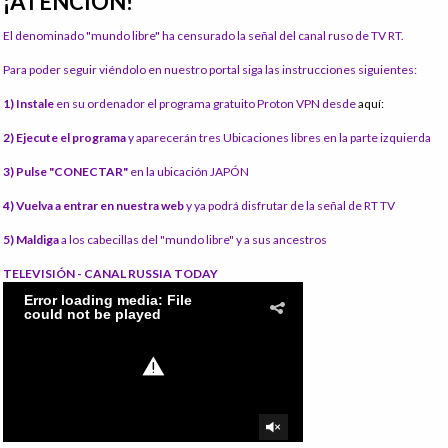
¡ATENCIÓN!
El denominado "mundo libre" ha censurado la señal del canal ruso de TV RT.
Para poder seguir viéndolo en nuestro portal siga las instrucciones siguientes:
1) Instale
en su ordenador el programa gratuito Proton VPN desde
aquí:
2) Ejecute el programa
y aparecerán tres Ubicaciones libres en la parte izquierda
3) Pulse "CONECTAR"
en la ubicación JAPÓN
4) Vuelva a entrar en nuestra web
y ya podrá disfrutar de la señal de RT TV
5) Maldiga
a los cabecillas del "mundo libre" y a sus ancestros
TELEVISIÓN - CANAL RUSSIA TODAY