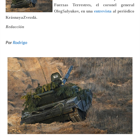
Fuerzas Terrestres, el coronel general
OlegSalyukov, en una
entrevista
al periódico
KrásnayaZvezdá.
Redacción
Por
Rodrigo