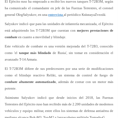
El Ejército ruso ha empezado a recibir los nuevos tanques T-72B3M, según
ha comunicado el comandante en jefe de las Fuerzas Terrestres, el coronel
general OlegSalyukov, en una
entrevista
al periódico KrásnayaZvezdá.
Salyukov indicó que para las unidades de infantería mecanizada, el Ejército
está adquiriendo los T-72B3M que cuentan con
mejores prestaciones de
combate
en cuanto a movilidad y blindaje.
Este vehículo de combate es una versión mejorada del T-72B3, conocido
como 'el
tanque más blindado
de Rusia', sin tomar en consideración el
avanzado T-14 Armata.
El T-72B3M difiere de sus predecesores por una serie de modificaciones
como el blindaje reactivo Relikt, un sistema de control de fuego de
combate altamente automatizado
, además de contar con un motor más
potente.
Asimismo Salyukov indicó que desde inicios del 2018, las Fuerzas
Terrestres del Ejército ruso han recibido más de 2.200 unidades de modernos
vehículos y equipo militar, entre ellos los sistemas de defensa antiaérea de
mediano alcance Buk-M3, Tor-M2 y lanzacohetes múltiple Tornado-G.