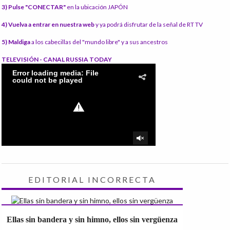
3) Pulse "CONECTAR"
en la ubicación JAPÓN
4) Vuelva a entrar en nuestra web
y ya podrá disfrutar de la señal de RT TV
5) Maldiga
a los cabecillas del "mundo libre" y a sus ancestros
TELEVISIÓN - CANAL RUSSIA TODAY
EDITORIAL INCORRECTA
Ellas sin bandera y sin himno, ellos sin vergüenza