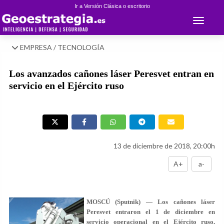
Ir a Versión Clásica o escritorio
Toggle 
EMPRESA / TECNOLOGÍA
Los avanzados cañones láser Peresvet entran en
servicio en el Ejército ruso
13 de diciembre de 2018, 20:00h
A+
a-
MOSCÚ (Sputnik) — Los cañones láser
Peresvet entraron el 1 de diciembre en
servicio operacional en el Ejército ruso,