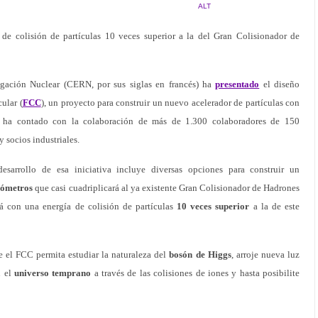
ALT
 de colisión de partículas 10 veces superior a la del Gran Colisionador de
igación Nuclear (CERN, por sus siglas en francés) ha
presentado
el diseño
ular (
FCC
), un proyecto para construir un nuevo acelerador de partículas con
e ha contado con la colaboración de más de 1.300 colaboradores de 150
y socios industriales.
esarrollo de esa iniciativa incluye diversas opciones para construir un
lómetros
que casi cuadriplicará al ya existente Gran Colisionador de Hadrones
ará con una energía de colisión de partículas
10 veces superior
a la de este
 el FCC permita estudiar la naturaleza del
bosón
de Higgs
, arroje nueva luz
n el
universo temprano
a través de las colisiones de iones y hasta posibilite