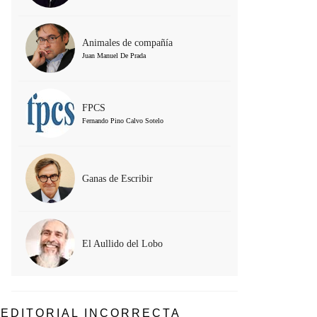
Animales de compañía
Juan Manuel De Prada
FPCS
Fernando Pino Calvo Sotelo
Ganas de Escribir
El Aullido del Lobo
EDITORIAL INCORRECTA