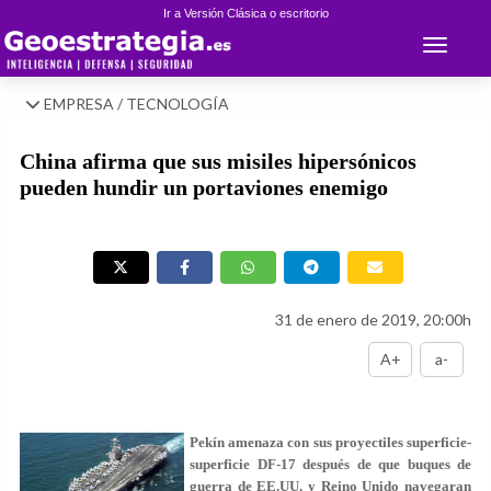
Ir a Versión Clásica o escritorio
Toggle 
EMPRESA / TECNOLOGÍA
China afirma que sus misiles hipersónicos
pueden hundir un portaviones enemigo
31 de enero de 2019, 20:00h
A+
a-
Pekín amenaza con sus proyectiles superficie-
superficie DF-17 después de que buques de
guerra de EE.UU. y Reino Unido navegaran