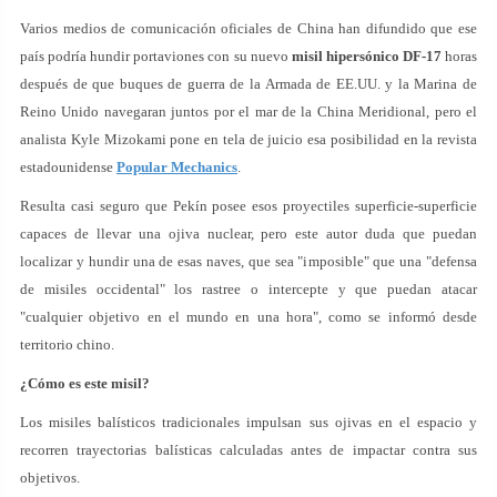
Varios medios de comunicación oficiales de China han difundido que ese
país podría hundir portaviones con su nuevo
misil hipersónico DF-17
horas
después de que buques de guerra de la Armada de EE.UU. y la Marina de
Reino Unido navegaran juntos por el mar de la China Meridional, pero el
analista Kyle Mizokami pone en tela de juicio esa posibilidad en la revista
estadounidense
Popular Mechanics
.
Resulta casi seguro que Pekín posee esos proyectiles superficie-superficie
capaces de llevar una ojiva nuclear, pero este autor duda que puedan
localizar y hundir una de esas naves, que sea "imposible" que una "defensa
de misiles occidental" los rastree o intercepte y que puedan atacar
"cualquier objetivo en el mundo en una hora", como se informó desde
territorio chino.
¿Cómo es este misil?
Los misiles balísticos tradicionales impulsan sus ojivas en el espacio y
recorren trayectorias balísticas calculadas antes de impactar contra sus
objetivos.