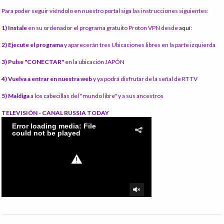
Para poder seguir viéndolo en nuestro portal siga las instrucciones siguientes:
1) Instale
en su ordenador el programa gratuito Proton VPN desde
aquí:
2) Ejecute el programa
y aparecerán tres Ubicaciones libres en la parte izquierda
3) Pulse "CONECTAR"
en la ubicación JAPÓN
4) Vuelva a entrar en nuestra web
y ya podrá disfrutar de la señal de RT TV
5) Maldiga
a los cabecillas del "mundo libre" y a sus ancestros
TELEVISIÓN - CANAL RUSSIA TODAY