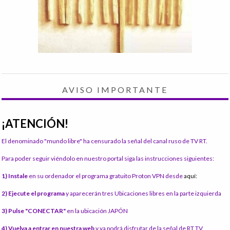
AVISO IMPORTANTE
¡ATENCIÓN!
El denominado "mundo libre" ha censurado la señal del canal ruso de TV RT.
Para poder seguir viéndolo en nuestro portal siga las instrucciones siguientes:
1) Instale
en su ordenador el programa gratuito Proton VPN desde
aquí:
2) Ejecute el programa
y aparecerán tres Ubicaciones libres en la parte izquierda
3) Pulse "CONECTAR"
en la ubicación JAPÓN
4) Vuelva a entrar en nuestra web
y ya podrá disfrutar de la señal de RT TV