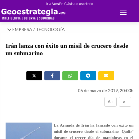
Ir a Versión Clásica o escritorio
Toggle 
EMPRESA / TECNOLOGÍA
Irán lanza con éxito un misil de crucero desde
un submarino
06 de marzo de 2019, 20:00h
A+
a-
La Armada de Irán ha lanzado con éxito un
misil de crucero desde el submarino ‘Qadir’
durante el tercer día de maniobras en el