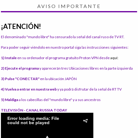
AVISO IMPORTANTE
¡ATENCIÓN!
El denominado "mundo libre" ha censurado la señal del canal ruso de TV RT.
Para poder seguir viéndolo en nuestro portal siga las instrucciones siguientes:
1) Instale
en su ordenador el programa gratuito Proton VPN desde
aquí:
2) Ejecute el programa
y aparecerán tres Ubicaciones libres en la parte izquierda
3) Pulse "CONECTAR"
en la ubicación JAPÓN
4) Vuelva a entrar en nuestra web
y ya podrá disfrutar de la señal de RT TV
5) Maldiga
a los cabecillas del "mundo libre" y a sus ancestros
TELEVISIÓN - CANAL RUSSIA TODAY