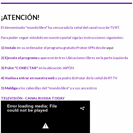
¡ATENCIÓN!
El denominado "mundo libre" ha censurado la señal del canal ruso de TV RT.
Para poder seguir viéndolo en nuestro portal siga las instrucciones siguientes:
1) Instale
en su ordenador el programa gratuito Proton VPN desde
aquí:
2) Ejecute el programa
y aparecerán tres Ubicaciones libres en la parte izquierda
3) Pulse "CONECTAR"
en la ubicación JAPÓN
4) Vuelva a entrar en nuestra web
y ya podrá disfrutar de la señal de RT TV
5) Maldiga
a los cabecillas del "mundo libre" y a sus ancestros
TELEVISIÓN - CANAL RUSSIA TODAY