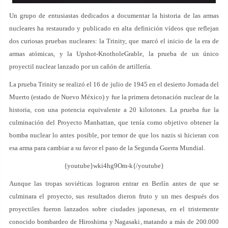
Un grupo de entusiastas dedicados a documentar la historia de las armas
nucleares ha restaurado y publicado en alta definición vídeos que reflejan
dos curiosas pruebas nucleares: la Trinity, que marcó el inicio de la era de
armas atómicas, y la Upshot-KnotholeGrable, la prueba de un único
proyectil nuclear lanzado por un cañón de artillería.
La prueba Trinity se realizó el 16 de julio de 1945 en el desierto Jornada del
Muerto (estado de Nuevo México) y fue la primera detonación nuclear de la
historia, con una potencia equivalente a 20 kilotones. La prueba fue la
culminación del Proyecto Manhattan, que tenía como objetivo obtener la
bomba nuclear lo antes posible, por temor de que los nazis si hicieran con
esa arma para cambiar a su favor el paso de la Segunda Guerra Mundial.
{youtube}wki4hg9Om-k{/youtube}
Aunque las tropas soviéticas lograron entrar en Berlín antes de que se
culminara el proyecto, sus resultados dieron fruto y un mes después dos
proyectiles fueron lanzados sobre ciudades japonesas, en el tristemente
conocido bombardeo de Hiroshima y Nagasaki, matando a más de 200.000