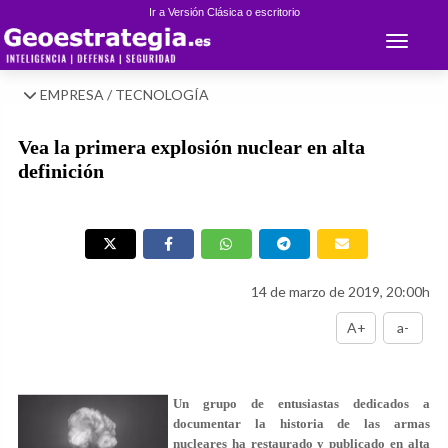
Ir a Versión Clásica o escritorio
Toggle 
EMPRESA / TECNOLOGÍA
Vea la primera explosión nuclear en alta
definición
14 de marzo de 2019, 20:00h
A+
a-
Un grupo de entusiastas dedicados a
documentar la historia de las armas
nucleares ha restaurado y publicado en alta