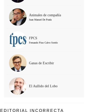
Animales de compañía
Juan Manuel De Prada
FPCS
Fernando Pino Calvo Sotelo
Ganas de Escribir
El Aullido del Lobo
EDITORIAL INCORRECTA