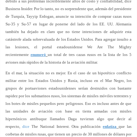
debido a sus problemas increíblemente altos de costo y confiabilidad, dice
Business Insider. Por lo tanto, no es sorprendente que, además del presidente
de Turquía, Tayyip Erdogan, anuncie su intención de comprar cazas rusos
Su-35 y Su-57 en lugar de ponerse del lado de los EE. UU. Alemania
también ha dejado en claro que no tiene intenciones de adquirir esta
catástrofe alada sobrevaluada de los Estados Unidos. Para agregar insulto a
las lesiones, el portal estadounidense We Are The Mighty
recientemente
enumeró
un total de tres cazas rusos en la lista de los 5
aviones más rápidos de la historia de la aviación militar.
En el mar, la situación no es mejor. En el caso de un hipotético conflicto
militar entre los Estados Unidos y Rusia, incluso en el Mar Negro, los
grupos de portaaviones estadounidenses serían destruidos con bastante
rapidez por los submarinos rusos, los sistemas de misiles móviles terrestres y
los botes de misiles pequeños pero peligrosos. Eso es incluso antes de que
las unidades de aviación con base en tierra armadas con misiles
hipersónicos antibuque llamados Daga tuvieran algo que decir al
respecto,
dice
The National Interest. Otra publicación
enfatiza
que las
corbetas de misiles rusas, que tienen un precio de 30 millones de dólares por