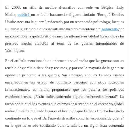
En 2003, un sitio de medios alternativo con sede en Bélgica, Indy
Media,
publicó
un artículo bastante inteligente titulado "Por qué Estados
Unidos necesita la guerra", redactado por un reconocido politólogo, Jacques
R. Pauwels. Debido a que este artículo ha sido recientemente
publicado
por
un conocido y respetado sitio de medios alternativos Global Research, se ha
prestado mucha atención al tema de las guerras interminables de
Washington.
En el artículo mencionado anteriormente se afirmaba que las guerras son un
terrible desperdicio de vidas y recursos, y por eso la mayoría de la gente se
opone en principio a las guerras. Sin embargo, con los Estados Unidos
encerrados en un estado de conflicto perpetuo con otros jugadores
internacionales, es natural preguntarse qué les pasa a los políticos
estadounidenses. ¿Están todos sufriendo alguna enfermedad mental? La
razón por la cual los eventos que estamos observando en el escenario global
realmente están teniendo lugar es el hecho de que Estados Unidos ha estado
confiando en lo que el Dr. Pauwels describe como la "economía de guerra"
en la que ha estado confiando durante más de un siglo. Esta economía