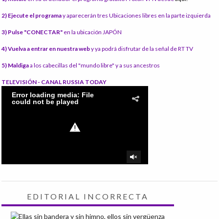
2) Ejecute el programa
y aparecerán tres Ubicaciones libres en la parte izquierda
3) Pulse "CONECTAR"
en la ubicación JAPÓN
4) Vuelva a entrar en nuestra web
y ya podrá disfrutar de la señal de RT TV
5) Maldiga
a los cabecillas del "mundo libre" y a sus ancestros
TELEVISIÓN - CANAL RUSSIA TODAY
EDITORIAL INCORRECTA