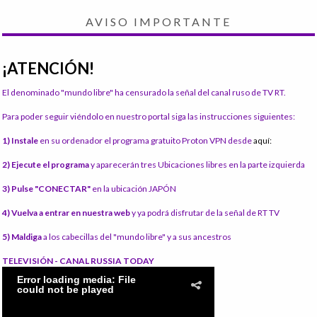
AVISO IMPORTANTE
¡ATENCIÓN!
El denominado "mundo libre" ha censurado la señal del canal ruso de TV RT.
Para poder seguir viéndolo en nuestro portal siga las instrucciones siguientes:
1) Instale
en su ordenador el programa gratuito Proton VPN desde
aquí:
2) Ejecute el programa
y aparecerán tres Ubicaciones libres en la parte izquierda
3) Pulse "CONECTAR"
en la ubicación JAPÓN
4) Vuelva a entrar en nuestra web
y ya podrá disfrutar de la señal de RT TV
5) Maldiga
a los cabecillas del "mundo libre" y a sus ancestros
TELEVISIÓN - CANAL RUSSIA TODAY