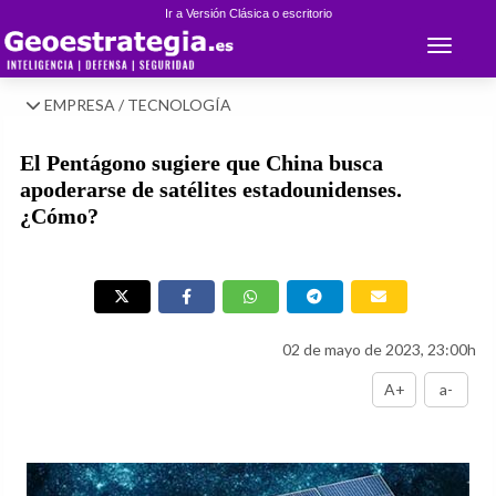
Ir a Versión Clásica o escritorio
Toggle 
EMPRESA / TECNOLOGÍA
El Pentágono sugiere que China busca
apoderarse de satélites estadounidenses.
¿Cómo?
02 de mayo de 2023, 23:00h
A+
a-