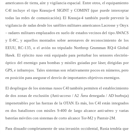
americanos de tierra, aíre y vigilancia espacial. Entre otros, el equipamiento
C4I incluye el tipo Krasuja-4 SIGINT y COMINT (que puede interceptar
todas las redes de comunicación). El Krasuja-4 también puede prevenir la
vigilancia de radas desde los satélites militares americanos Lacrosse y Onyx
– radares militares emplazados en suelo de estados vecinos del tipo AWACS
y E-8C, y aquellos montados sobre aeronaves de reconocimiento de los
EEUU, RC-135, o el avión no tripulado Northrop Grumman RQ-4 Global
Hawk. El ejército ruso está equipado para perturbar los sensores electrón-
óptico del enemigo para bombas y misiles guiadas por láser, dirigidas por
GPS, e infrarrojos. Tales sistemas son relativamente pocos en números, pero
en posición para asegurar el desvío de importantes objetivos enemigos.
El despliegue de los sistemas rusos C4I también permiten el establecimiento
de dos zonas de exclusión (Anti-acceso / A2 Área denegada / AD burbuja)
impenetrables por las fuerzas de la OTAN. Es más, los C4I están integrados
en dos batallones con misiles S-400 de largo alcance anti-aéreo y varias
baterías móviles con sistemas de corto alcance Tor-M2 y Pantsir-2M.
Para disuadir completamente de una invasión occidental, Rusia tendría que