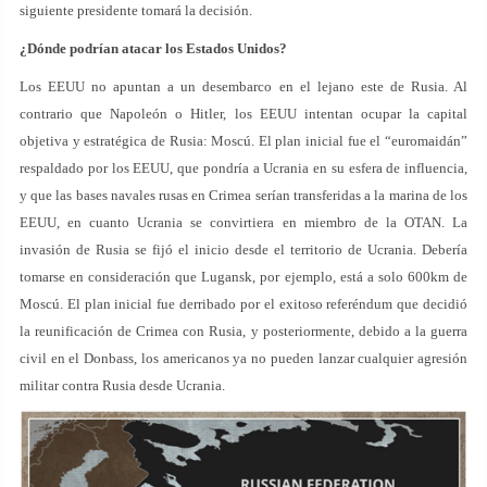
siguiente presidente tomará la decisión.
¿Dónde podrían atacar los Estados Unidos?
Los EEUU no apuntan a un desembarco en el lejano este de Rusia. Al
contrario que Napoleón o Hitler, los EEUU intentan ocupar la capital
objetiva y estratégica de Rusia: Moscú. El plan inicial fue el “euromaidán”
respaldado por los EEUU, que pondría a Ucrania en su esfera de influencia,
y que las bases navales rusas en Crimea serían transferidas a la marina de los
EEUU, en cuanto Ucrania se convirtiera en miembro de la OTAN. La
invasión de Rusia se fijó el inicio desde el territorio de Ucrania. Debería
tomarse en consideración que Lugansk, por ejemplo, está a solo 600km de
Moscú. El plan inicial fue derribado por el exitoso referéndum que decidió
la reunificación de Crimea con Rusia, y posteriormente, debido a la guerra
civil en el Donbass, los americanos ya no pueden lanzar cualquier agresión
militar contra Rusia desde Ucrania.