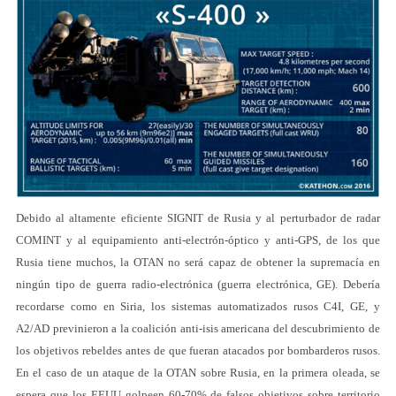
Debido al altamente eficiente SIGNIT de Rusia y al perturbador de radar
COMINT y al equipamiento anti-electrón-óptico y anti-GPS, de los que
Rusia tiene muchos, la OTAN no será capaz de obtener la supremacía en
ningún tipo de guerra radio-electrónica (guerra electrónica, GE). Debería
recordarse como en Siria, los sistemas automatizados rusos C4I, GE, y
A2/AD previnieron a la coalición anti-isis americana del descubrimiento de
los objetivos rebeldes antes de que fueran atacados por bombarderos rusos.
En el caso de un ataque de la OTAN sobre Rusia, en la primera oleada, se
espera que los EEUU golpeen 60-70% de falsos objetivos sobre territorio