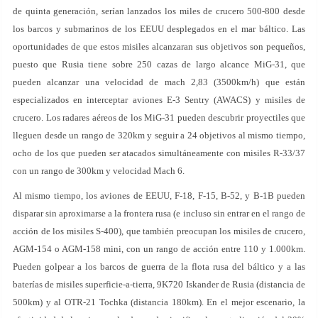
de quinta generación, serían lanzados los miles de crucero 500-800 desde
los barcos y submarinos de los EEUU desplegados en el mar báltico. Las
oportunidades de que estos misiles alcanzaran sus objetivos son pequeños,
puesto que Rusia tiene sobre 250 cazas de largo alcance MiG-31, que
pueden alcanzar una velocidad de mach 2,83 (3500km/h) que están
especializados en interceptar aviones E-3 Sentry (AWACS) y misiles de
crucero. Los radares aéreos de los MiG-31 pueden descubrir proyectiles que
lleguen desde un rango de 320km y seguir a 24 objetivos al mismo tiempo,
ocho de los que pueden ser atacados simultáneamente con misiles R-33/37
con un rango de 300km y velocidad Mach 6.
Al mismo tiempo, los aviones de EEUU, F-18, F-15, B-52, y B-1B pueden
disparar sin aproximarse a la frontera rusa (e incluso sin entrar en el rango de
acción de los misiles S-400), que también preocupan los misiles de crucero,
AGM-154 o AGM-158 mini, con un rango de acción entre 110 y 1.000km.
Pueden golpear a los barcos de guerra de la flota rusa del báltico y a las
baterías de misiles superficie-a-tierra, 9K720 Iskander de Rusia (distancia de
500km) y al OTR-21 Tochka (distancia 180km). En el mejor escenario, la