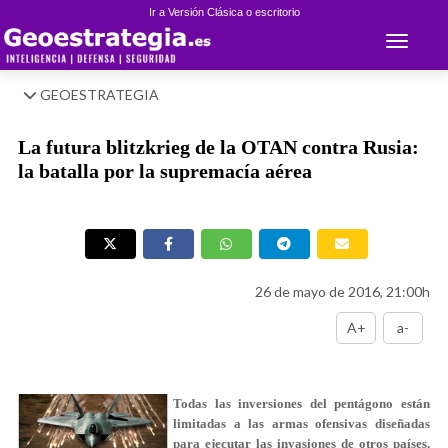
Ir a Versión Clásica o escritorio
Toggle 
GEOESTRATEGIA
La futura blitzkrieg de la OTAN contra Rusia:
la batalla por la supremacía aérea
26 de mayo de 2016, 21:00h
A+
a-
Todas las inversiones del pentágono están
limitadas a las armas ofensivas diseñadas
para ejecutar las invasiones de otros países.