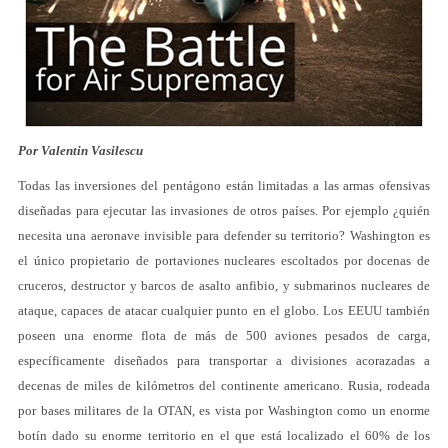
Por Valentin Vasilescu
Todas las inversiones del pentágono están limitadas a las armas ofensivas
diseñadas para ejecutar las invasiones de otros países. Por ejemplo ¿quién
necesita una aeronave invisible para defender su territorio? Washington es
el único propietario de portaviones nucleares escoltados por docenas de
cruceros, destructor y barcos de asalto anfibio, y submarinos nucleares de
ataque, capaces de atacar cualquier punto en el globo. Los EEUU también
poseen una enorme flota de más de 500 aviones pesados de carga,
específicamente diseñados para transportar a divisiones acorazadas a
decenas de miles de kilómetros del continente americano. Rusia, rodeada
por bases militares de la OTAN, es vista por Washington como un enorme
botín dado su enorme territorio en el que está localizado el 60% de los