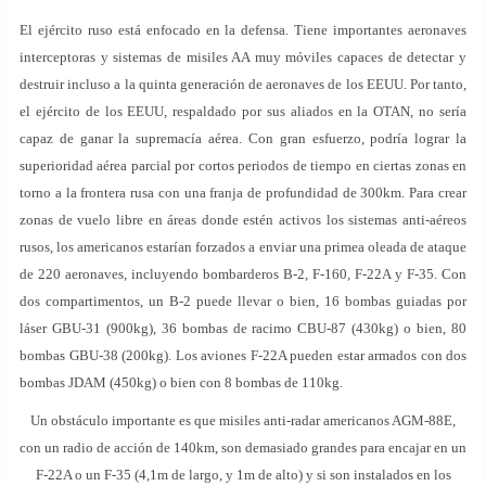
El ejército ruso está enfocado en la defensa. Tiene importantes aeronaves
interceptoras y sistemas de misiles AA muy móviles capaces de detectar y
destruir incluso a la quinta generación de aeronaves de los EEUU. Por tanto,
el ejército de los EEUU, respaldado por sus aliados en la OTAN, no sería
capaz de ganar la supremacía aérea. Con gran esfuerzo, podría lograr la
superioridad aérea parcial por cortos periodos de tiempo en ciertas zonas en
torno a la frontera rusa con una franja de profundidad de 300km. Para crear
zonas de vuelo libre en áreas donde estén activos los sistemas anti-aéreos
rusos, los americanos estarían forzados a enviar una primea oleada de ataque
de 220 aeronaves, incluyendo bombarderos B-2, F-160, F-22A y F-35. Con
dos compartimentos, un B-2 puede llevar o bien, 16 bombas guiadas por
láser GBU-31 (900kg), 36 bombas de racimo CBU-87 (430kg) o bien, 80
bombas GBU-38 (200kg). Los aviones F-22A pueden estar armados con dos
bombas JDAM (450kg) o bien con 8 bombas de 110kg.
Un obstáculo importante es que misiles anti-radar americanos AGM-88E,
con un radio de acción de 140km, son demasiado grandes para encajar en un
F-22A o un F-35 (4,1m de largo, y 1m de alto) y si son instalados en los