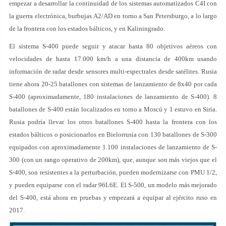
empezar a desarrollar la continuidad de los sistemas automatizados C4I con
la guerra electrónica, burbujas A2/AD en torno a San Petersburgo, a lo largo
de la frontera con los estados bálticos, y en Kaliningrado.
El sistema S-400 puede seguir y atacar hasta 80 objetivos aéreos con
velocidades de hasta 17.000 km/h a una distancia de 400km usando
información de radar desde sensores multi-espectrales desde satélites. Rusia
tiene ahora 20-25 batallones con sistemas de lanzamiento de 8x40 por cada
S-400 (aproximadamente, 180 instalaciones de lanzamiento de S-400). 8
batallones de S-400 están localizados en torno a Moscú y 1 estuvo en Siria.
Rusia podría llevar los otros batallones S-400 hasta la frontera con los
estados bálticos o posicionarlos en Bielorrusia con 130 batallones de S-300
equipados con aproximadamente 1.100 instalaciones de lanzamiento de S-
300 (con un rango operativo de 200km), que, aunque son más viejos que el
S-400, son resistentes a la perturbación, pueden modernizarse con PMU 1/2,
y pueden equiparse con el radar 96L6E. El S-500, un modelo más mejorado
del S-400, está ahora en pruebas y empezará a equipar al ejército ruso en
2017.