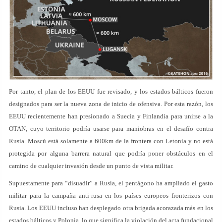
Por tanto, el plan de los EEUU fue revisado, y los estados bálticos fueron
designados para ser la nueva zona de inicio de ofensiva. Por esta razón, los
EEUU recientemente han presionado a Suecia y Finlandia para unirse a la
OTAN, cuyo territorio podría usarse para maniobras en el desafío contra
Rusia. Moscú está solamente a 600km de la frontera con Letonia y no está
protegida por alguna barrera natural que podría poner obstáculos en el
camino de cualquier invasión desde un punto de vista militar.
Supuestamente para “disuadir” a Rusia, el pentágono ha ampliado el gasto
militar para la campaña anti-rusa en los países europeos fronterizos con
Rusia. Los EEUU incluso han desplegado otra brigada acorazada más en los
estados bálticos y Polonia, lo que significa la violación del acta fundacional