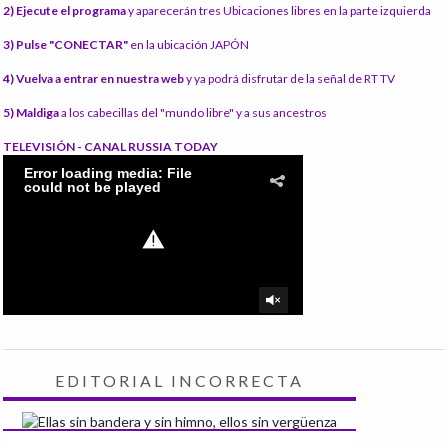
2) Ejecute el programa
y aparecerán tres Ubicaciones libres en la parte izquierda
3) Pulse "CONECTAR"
en la ubicación JAPÓN
4) Vuelva a entrar en nuestra web
y ya podrá disfrutar de la señal de RT TV
5) Maldiga
a los cabecillas del "mundo libre" y a sus ancestros
TELEVISIÓN - CANAL RUSSIA TODAY
EDITORIAL INCORRECTA