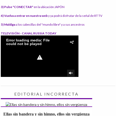
3) Pulse "CONECTAR"
en la ubicación JAPÓN
4) Vuelva a entrar en nuestra web
y ya podrá disfrutar de la señal de RT TV
5) Maldiga
a los cabecillas del "mundo libre" y a sus ancestros
TELEVISIÓN - CANAL RUSSIA TODAY
EDITORIAL INCORRECTA
Ellas sin bandera y sin himno, ellos sin vergüenza